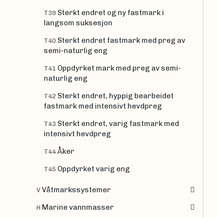
Sterkt endret og ny fastmark i
T39
langsom suksesjon
Sterkt endret fastmark med preg av
T40
semi-naturlig eng
Oppdyrket mark med preg av semi-
T41
naturlig eng
Sterkt endret, hyppig bearbeidet
T42
fastmark med intensivt hevdpreg
Sterkt endret, varig fastmark med
T43
intensivt hevdpreg
Åker
T44
Oppdyrket varig eng
T45
Våtmarkssystemer
V
Marine vannmasser
H