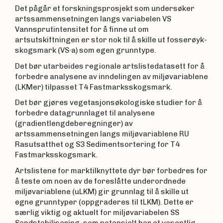
Det pågår et forskningsprosjekt som undersøker
artssammensetningen langs variabelen VS
Vannsprutintensitet for å finne ut om
artsutskiftningen er stor nok til å skille ut fosserøyk-
skogsmark (VS∙a) som egen grunntype.
Det bør utarbeides regionale artslistedatasett for å
forbedre analysene av inndelingen av miljøvariablene
(LKMer) tilpasset T4 Fastmarksskogsmark.
Det bør gjøres vegetasjonsøkologiske studier for å
forbedre datagrunnlaget til analysene
(gradientlengdeberegninger) av
artssammensetningen langs miljøvariablene RU
Rasutsatthet og S3 Sedimentsortering for T4
Fastmarksskogsmark.
Artslistene for marktilknyttete dyr bør forbedres for
å teste om noen av de foreslåtte underordnede
miljøvariablene (uLKM) gir grunnlag til å skille ut
egne grunntyper (oppgraderes til tLKM). Dette er
særlig viktig og aktuelt for miljøvariabelen SS
Sandstabilisering, som potensielt har et vesentlig