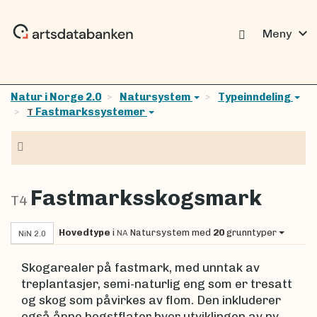
expand_more
Meny
Natur i Norge 2.0
Natursystem
Typeinndeling
Fastmarkssystemer
T
Navigasjon
Fastmarksskogsmark
T4
Hovedtype
i
Natursystem
med
20
grunntyper
NA
NiN 2.0
Skogarealer på fastmark, med unntak av
treplantasjer, semi-naturlig eng som er tresatt
og skog som påvirkes av flom. Den inkluderer
også åpne hogstflater hvor utviklingen av ny