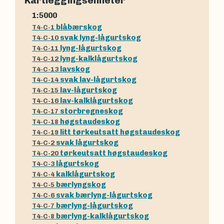
Kartleggingsenheter
1:5000
blåbærskog
T4-C-1
svak lyng-lågurtskog
T4-C-10
lyng-lågurtskog
T4-C-11
lyng-kalklågurtskog
T4-C-12
lavskog
T4-C-13
svak lav-lågurtskog
T4-C-14
lav-lågurtskog
T4-C-15
lav-kalklågurtskog
T4-C-16
storbregneskog
T4-C-17
høgstaudeskog
T4-C-18
litt tørkeutsatt høgstaudeskog
T4-C-19
svak lågurtskog
T4-C-2
tørkeutsatt høgstaudeskog
T4-C-20
lågurtskog
T4-C-3
kalklågurtskog
T4-C-4
bærlyngskog
T4-C-5
svak bærlyng-lågurtskog
T4-C-6
bærlyng-lågurtskog
T4-C-7
bærlyng-kalklågurtskog
T4-C-8