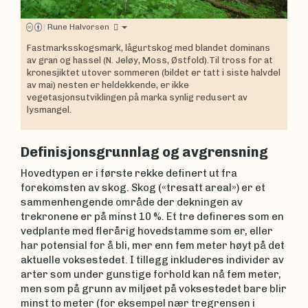
|
Rune Halvorsen
Fastmarksskogsmark, lågurtskog med blandet dominans
av gran og hassel (N. Jeløy, Moss, Østfold).Til tross for at
kronesjiktet utover sommeren (bildet er tatt i siste halvdel
av mai) nesten er heldekkende, er ikke
vegetasjonsutviklingen på marka synlig redusert av
lysmangel.
Definisjonsgrunnlag og avgrensning
Hovedtypen er i første rekke definert ut fra
forekomsten av skog. Skog («tresatt areal») er et
sammenhengende område der dekningen av
trekronene er på minst 10 %. Et tre defineres som en
vedplante med flerårig hovedstamme som er, eller
har potensial for å bli, mer enn fem meter høyt på det
aktuelle voksestedet. I tillegg inkluderes individer av
arter som under gunstige forhold kan nå fem meter,
men som på grunn av miljøet på voksestedet bare blir
minst to meter (for eksempel nær tregrensen i