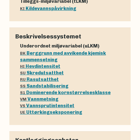
Tilleggs-miljøvariabel (tLKM)
Kildevannspåvirkning
KI
Beskrivelsessystemet
Underordnet miljøvariabel (uLKM)
Berggrunn med avvikende kjemisk
BK
sammensetning
Hevdintensitet
HI
Skredutsatthet
SU
Rasutsatthet
RU
Sandstabilisering
SS
Dominerende kornstørrelsesklasse
S1
Vannmetning
VM
Vannsprutintensitet
VS
Uttørkingseksponering
UE