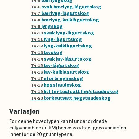
bærlyngskog
T4-5
svak bærlyng-lågurtskog
T4-6
bærlyng-lågurtskog
T4-7
bærlyng-kalklågurtskog
T4-8
lyngskog
T4-9
svak lyng-lågurtskog
T4-10
lyng-lågurtskog
T4-11
lyng-kalklågurtskog
T4-12
lavskog
T4-13
svak lav-lågurtskog
T4-14
lav-lågurtskog
T4-15
lav-kalklågurtskog
T4-16
storbregneskog
T4-17
høgstaudeskog
T4-18
litt tørkeutsatt høgstaudeskog
T4-19
tørkeutsatt høgstaudeskog
T4-20
Variasjon
For denne hovedtypen kan ni underordnede
miljøvariabler (uLKM) beskrive ytterligere variasjon
innenfor de 20 grunntypene: