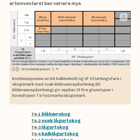
artsinventaret kan variere mye.
|
Artsdatabanken
Kombinasjonene av KA Kalkinnhold og UF Uttørkingsfare i
skogsmark med svak kildevannspåvirkning (KI
Kildevannspåvirkning) gir opphav til fire grunntyper i
hovedtypen T4 Fastmarksskogsmark.
blåbærskog
T4-1
svak lågurtskog
T4-2
lågurtskog
T4-3
kalklågurtskog
T4-4