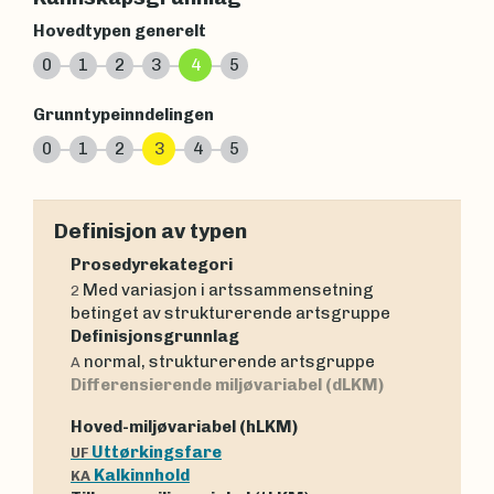
Hovedtypen generelt
0
1
2
3
4
5
Grunntypeinndelingen
0
1
2
3
4
5
Definisjon av typen
Prosedyrekategori
Med variasjon i artssammensetning
2
betinget av strukturerende artsgruppe
Definisjonsgrunnlag
normal, strukturerende artsgruppe
A
Differensierende miljøvariabel (dLKM)
Hoved-miljøvariabel (hLKM)
Uttørkingsfare
UF
Kalkinnhold
KA