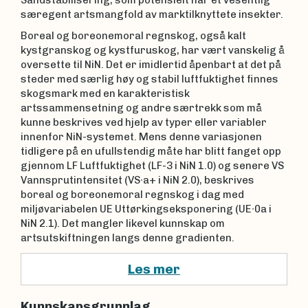
særegent artsmangfold av marktilknyttete insekter.
Boreal og boreonemoral regnskog, også kalt
kystgranskog og kystfuruskog, har vært vanskelig å
oversette til NiN. Det er imidlertid åpenbart at det på
steder med særlig høy og stabil luftfuktighet finnes
skogsmark med en karakteristisk
artssammensetning og andre særtrekk som må
kunne beskrives ved hjelp av typer eller variabler
innenfor NiN-systemet. Mens denne variasjonen
tidligere på en ufullstendig måte har blitt fanget opp
gjennom LF Luftfuktighet (LF-3 i NiN 1.0) og senere VS
Vannsprutintensitet (VS∙a+ i NiN 2.0), beskrives
boreal og boreonemoral regnskog i dag med
miljøvariabelen UE Uttørkingseksponering (UE∙0a i
NiN 2.1). Det mangler likevel kunnskap om
artsutskiftningen langs denne gradienten.
Les mer
Kunnskapsgrunnlag