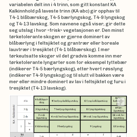
variabelen delt inn i 4 trinn, som gitt konstant KA
Kalkinnhold på laveste trinn (KA∙abc) gir opphav til
T4-1 blåbærskog, T4-5 bærlyngskog, T4-9 lyngskog
og T4-13 lavskog. Som navnene også viser, gir dette
seg utslag i hvor «frisk» vegetasjonen er. Den minst
tørketolerante skogen er gjerne dominert av
blåbærlyng i feltsjiktet og grantrær eller boreale
lauvtrær i tresjiktet (T4-1 blåbærskog). I mer
tørkeutsatte skoger vil det gradvis komme inn mer
tørketolerante lyngarter som for eksempel tyttebær
(indikerer T4-5 bærlyngskog), etter hvert røsslyng
(indikerer T4-9 lyngskog) og til slutt vil bakken være
mer eller mindre dominert av lav i feltsjiktet og furu i
tresjiktet (T4-13 lavskog).