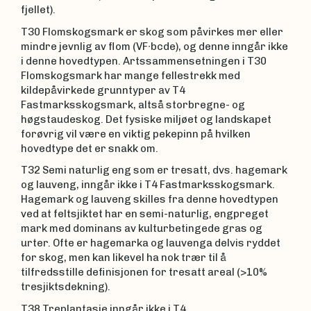
fjellet).
T30 Flomskogsmark er skog som påvirkes mer eller
mindre jevnlig av flom (VF∙bcde), og denne inngår ikke
i denne hovedtypen. Artssammensetningen i T30
Flomskogsmark har mange fellestrekk med
kildepåvirkede grunntyper av T4
Fastmarksskogsmark, altså storbregne- og
høgstaudeskog. Det fysiske miljøet og landskapet
forøvrig vil være en viktig pekepinn på hvilken
hovedtype det er snakk om.
T32 Semi naturlig eng som er tresatt, dvs. hagemark
og lauveng, inngår ikke i T4 Fastmarksskogsmark.
Hagemark og lauveng skilles fra denne hovedtypen
ved at feltsjiktet har en semi-naturlig, engpreget
mark med dominans av kulturbetingede gras og
urter. Ofte er hagemarka og lauvenga delvis ryddet
for skog, men kan likevel ha nok trær til å
tilfredsstille definisjonen for tresatt areal (>10%
tresjiktsdekning).
T38 Treplantasje inngår ikke i T4