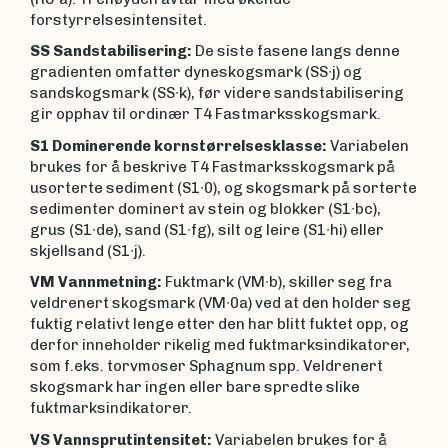
forstyrrelsesintensitet.
SS Sandstabilisering:
De siste fasene langs denne
gradienten omfatter dyneskogsmark (SS∙j) og
sandskogsmark (SS∙k), før videre sandstabilisering
gir opphav til ordinær T4 Fastmarksskogsmark.
S1 Dominerende kornstørrelsesklasse:
Variabelen
brukes for å beskrive T4 Fastmarksskogsmark på
usorterte sediment (S1∙0), og skogsmark på sorterte
sedimenter dominert av stein og blokker (S1∙bc),
grus (S1∙de), sand (S1∙fg), silt og leire (S1∙hi) eller
skjellsand (S1∙j).
VM Vannmetning:
Fuktmark (VM∙b), skiller seg fra
veldrenert skogsmark (VM∙0a) ved at den holder seg
fuktig relativt lenge etter den har blitt fuktet opp, og
derfor inneholder rikelig med fuktmarksindikatorer,
som f.eks. torvmoser Sphagnum spp. Veldrenert
skogsmark har ingen eller bare spredte slike
fuktmarksindikatorer.
VS Vannsprutintensitet:
Variabelen brukes for å