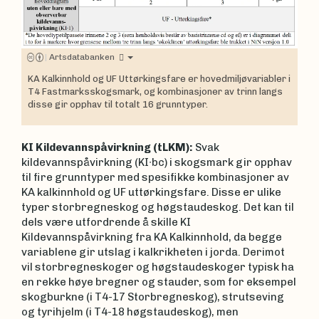
|
Artsdatabanken
KA Kalkinnhold og UF Uttørkingsfare er hovedmiljøvariabler i
T4 Fastmarksskogsmark, og kombinasjoner av trinn langs
disse gir opphav til totalt 16 grunntyper.
KI Kildevannspåvirkning (tLKM):
Svak
kildevannspåvirkning (KI∙bc) i skogsmark gir opphav
til fire grunntyper med spesifikke kombinasjoner av
KA kalkinnhold og UF uttørkingsfare. Disse er ulike
typer storbregneskog og høgstaudeskog. Det kan til
dels være utfordrende å skille KI
Kildevannspåvirkning fra KA Kalkinnhold, da begge
variablene gir utslag i kalkrikheten i jorda. Derimot
vil storbregneskoger og høgstaudeskoger typisk ha
en rekke høye bregner og stauder, som for eksempel
skogburkne (i T4-17 Storbregneskog), strutseving
og tyrihjelm (i T4-18 høgstaudeskog), men