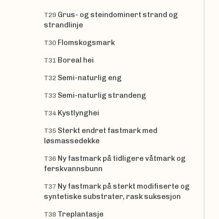
Grus- og steindominert strand og
T29
strandlinje
Flomskogsmark
T30
Boreal hei
T31
Semi-naturlig eng
T32
Semi-naturlig strandeng
T33
Kystlynghei
T34
Sterkt endret fastmark med
T35
løsmassedekke
Ny fastmark på tidligere våtmark og
T36
ferskvannsbunn
Ny fastmark på sterkt modifiserte og
T37
syntetiske substrater, rask suksesjon
Treplantasje
T38