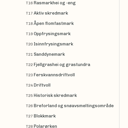
Rasmarkhei og -eng
T16
Aktiv skredmark
T17
Åpen flomfastmark
T18
Oppfrysingsmark
T19
Isinnfrysingsmark
T20
Sanddynemark
T21
Fjellgrashei og grastundra
T22
Ferskvannsdriftvoll
T23
Driftvoll
T24
Historisk skredmark
T25
Breforland og snøavsmeltingsområde
T26
Blokkmark
T27
Polarørken
T28