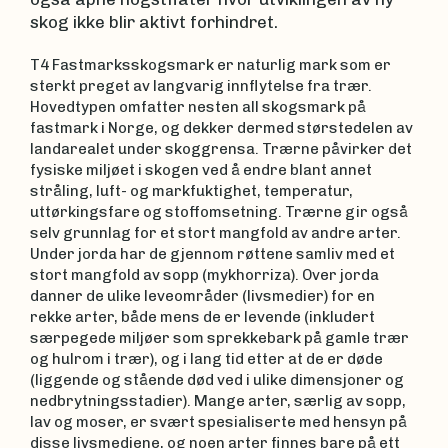
skog ikke blir aktivt forhindret.
T4 Fastmarksskogsmark er naturlig mark som er
sterkt preget av langvarig innflytelse fra trær.
Hovedtypen omfatter nesten all skogsmark på
fastmark i Norge, og dekker dermed størstedelen av
landarealet under skoggrensa. Trærne påvirker det
fysiske miljøet i skogen ved å endre blant annet
stråling, luft- og markfuktighet, temperatur,
uttørkingsfare og stoffomsetning. Trærne gir også
selv grunnlag for et stort mangfold av andre arter.
Under jorda har de gjennom røttene samliv med et
stort mangfold av sopp (mykhorriza). Over jorda
danner de ulike leveområder (livsmedier) for en
rekke arter, både mens de er levende (inkludert
særpegede miljøer som sprekkebark på gamle trær
og hulrom i trær), og i lang tid etter at de er døde
(liggende og stående død ved i ulike dimensjoner og
nedbrytningsstadier). Mange arter, særlig av sopp,
lav og moser, er svært spesialiserte med hensyn på
disse livsmediene, og noen arter finnes bare på ett