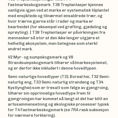
Fastmarksskogsmark. T38 Treplantasjer kjennes
vanligvis igjen ved at marka er systematisk tilplantet
med ensjiktede og tilnærmet ensaldrede trær, og
hvor trærne gjerne står i rader og marka er
bearbeidet (for eksempel ved grøfting, gjødsling og
sprøyting). I T38 Treplantasjer er påvirkningen fra
mennesker så stor at den ikke lenger utgjøre et
helhetlig økosystem, men betegnes som sterkt
endret mark.
V2 Myr- og sumpskogsmark og V8
Strandsumpskogsmark tilhører våtmarkssystemet,
og er derfor ikke inkludert i denne hovedtypen.
Semi-naturlige hovedtyper (T31 Boreal hei, T32 Semi-
naturlig eng, T33 Semi-naturlig strandeng og T34
Kystlynghei) som er tresatt som følge av gjengroing,
tilhører sin opprinnelige hovedtype frem til
gjengroingen har kommet så langt at det har blitt en
artssammensetning og økologiske prosesser typisk
for T4 Fastmarksskogsmark (se 7RA rask suksesjon
for nærmere forklaring).