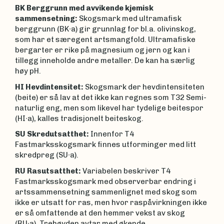
BK Berggrunn med avvikende kjemisk
sammensetning:
Skogsmark med ultramafisk
berggrunn (BK∙a) gir grunnlag for bl.a. olivinskog,
som har et særegent artsmangfold. Ultramafiske
bergarter er rike på magnesium og jern og kan i
tillegg inneholde andre metaller. De kan ha særlig
høy pH.
HI Hevdintensitet:
Skogsmark der hevdintensiteten
(beite) er så lav at det ikke kan regnes som T32 Semi-
naturlig eng, men som likevel har tydelige beitespor
(HI∙a), kalles tradisjonelt beiteskog.
SU Skredutsatthet:
Innenfor T4
Fastmarksskogsmark finnes utforminger med litt
skredpreg (SU∙a).
RU Rasutsatthet:
Variabelen beskriver T4
Fastmarksskogsmark med observerbar endring i
artssammensetning sammenlignet med skog som
ikke er utsatt for ras, men hvor raspåvirkningen ikke
er så omfattende at den hemmer vekst av skog
(RU∙a). Trehøyden avtar med økende