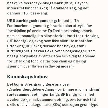
beskrive fosserøyk-skogsmark (VS∙a). Høyere
intensitet hindrer skog i å etablere seg, og det
dannes T15 Fosse-eng.
UE Uttørkingseksponering:
Innenfor T4
Fastmarkssokgsmark gir variabelen uttrykk for
forskjellen på ordinær T4 Fastmarksskogsmark,
som er temmelig lite eller sterkt utsatt for uttørking
(UE∙bcdefg), og skog som ikke eller lite utsatt for
uttørking (UE∙0a) og dermed har høy og stabil
luftfuktighet. Det kan f.eks. være regnskoger, som
best gjenkjennes av arter som er veldig følsomme
for uttørking fordi de tar opp vann og næring
gjennom overflaten sin (lav og moser).
Kunnskapsbehov
Det bør gjøres grundigere analyser
(gradientlengdeberegning) for å finne ut om endring
i artssammensetningen langs BK Berggrunn med
avvikende kjemisk sammensetning, er stor nok til å
skille ut olivinskogsmark (BK∙a) som egen grunntype.