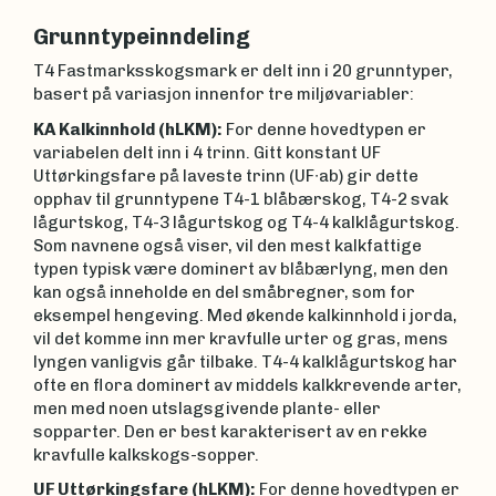
Grunntypeinndeling
T4 Fastmarksskogsmark er delt inn i 20 grunntyper,
basert på variasjon innenfor tre miljøvariabler:
KA Kalkinnhold (hLKM):
For denne hovedtypen er
variabelen delt inn i 4 trinn. Gitt konstant UF
Uttørkingsfare på laveste trinn (UF∙ab) gir dette
opphav til grunntypene T4-1 blåbærskog, T4-2 svak
lågurtskog, T4-3 lågurtskog og T4-4 kalklågurtskog.
Som navnene også viser, vil den mest kalkfattige
typen typisk være dominert av blåbærlyng, men den
kan også inneholde en del småbregner, som for
eksempel hengeving. Med økende kalkinnhold i jorda,
vil det komme inn mer kravfulle urter og gras, mens
lyngen vanligvis går tilbake. T4-4 kalklågurtskog har
ofte en flora dominert av middels kalkkrevende arter,
men med noen utslagsgivende plante- eller
sopparter. Den er best karakterisert av en rekke
kravfulle kalkskogs-sopper.
UF Uttørkingsfare (hLKM):
For denne hovedtypen er