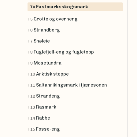
Fastmarksskogsmark
T4
Grotte og overheng
T5
Strandberg
T6
Snøleie
T7
Fuglefjell-eng og fugletopp
T8
Mosetundra
T9
Arktisk steppe
T10
Saltanrikingsmark i fjæresonen
T11
Strandeng
T12
Rasmark
T13
Rabbe
T14
Fosse-eng
T15