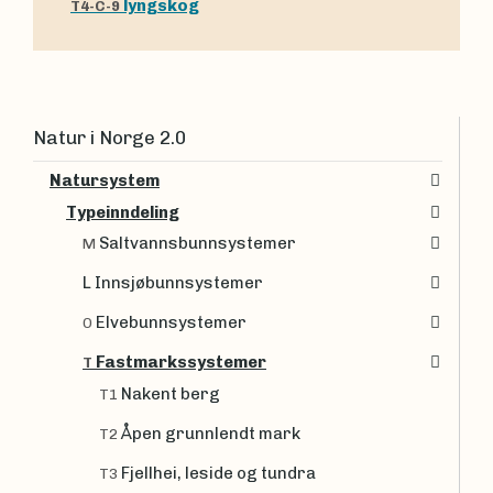
lyngskog
T4-C-9
Natur i Norge 2.0
Natursystem
Typeinndeling
Saltvannsbunnsystemer
M
L Innsjøbunnsystemer
Elvebunnsystemer
O
Fastmarkssystemer
T
Nakent berg
T1
Åpen grunnlendt mark
T2
Fjellhei, leside og tundra
T3