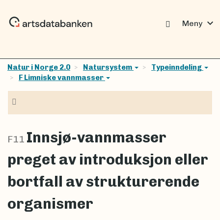
expand_more
Meny
Natur i Norge 2.0
Natursystem
Typeinndeling
F Limniske vannmasser
Navigasjon
Innsjø-vannmasser
F11
preget av introduksjon eller
bortfall av strukturerende
organismer