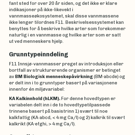
fant sted for over 20 år siden, og det ikke er klare
indikasjoner på ikke-likevekt i
vannmasseøkosystemet, skal disse vannmassene
ikke lenger tilordnes F11. Beskrivelsessystemet kan
benyttes for å beskrive hvilke arter som forekommer
naturlig i en vannmasse og hvilke arter som er satt
ut ved menneskers hjelp.
Grunntypeinndeling
F11 Innsjø-vannmasser preget av introduksjon eller
bortfall av strukturerende organismer er betinget
av
BM Biologisk menneskepåvirkning
(BM∙abcde) og
er delt inn i to grunntyper basert på variasjonene
innenfor én miljøvariabel:
KA Kalkinnhold (hLKM).
For denne hovedtypen er
variabelen delt inn i de to hovedtypetilpassede
trinnene basert på basistrinn 1) svært til noe
kalkfattig (KA·abcd, < 4 mg Ca/l) og 2) kalkrik til svært
kalkrikt (KA∙efghi, > 4 mg Ca/l).