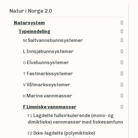
Natur i Norge 2.0
Natursystem
Typeinndeling
Saltvannsbunnsystemer
M
L Innsjøbunnsystemer
Elvebunnsystemer
O
Fastmarkssystemer
T
Våtmarkssystemer
V
Marine vannmasser
H
F Limniske vannmasser
Lagdelte fullsirkulerende (mono- og
F1
dimiktiske) vannmasser med fiskesamfunn
Ikke-lagdelte (polymiktiske)
F2