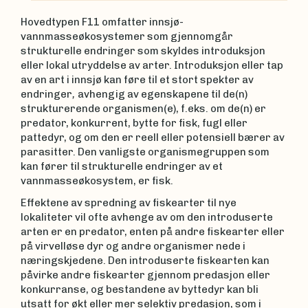
Hovedtypen F11 omfatter innsjø-
vannmasseøkosystemer som gjennomgår
strukturelle endringer som skyldes introduksjon
eller lokal utryddelse av arter. Introduksjon eller tap
av en art i innsjø kan føre til et stort spekter av
endringer
,
avhengig av egenskapene til de(n)
strukturerende organismen(e), f.eks. om de(n) er
predator, konkurrent, bytte for fisk, fugl eller
pattedyr, og om den er reell eller potensiell bærer av
parasitter. Den vanligste organismegruppen som
kan fører til strukturelle endringer av et
vannmasseøkosystem, er fisk.
Effektene av spredning av fiskearter til nye
lokaliteter vil ofte avhenge av om den introduserte
arten er en predator, enten på andre fiskearter eller
på virvelløse dyr og andre organismer nede i
næringskjedene. Den introduserte fiskearten kan
påvirke andre fiskearter gjennom predasjon eller
konkurranse, og bestandene av byttedyr kan bli
utsatt for økt eller mer selektiv predasjon, som i