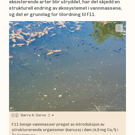
eksisterende arter blir utryddet, har det skjedd en
strukturell endring av økosystemet i vannmassene,
og det er grunnlag for tilordning til F11
.
|
Børre K. Dervo
F11 Innsjø-vannmasser preget av introduksjon av
strukturerende organismer (karuss) i dam (4,9 mg Ca/l) i