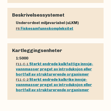
Beskrivelsessystemet
Underordnet miljøvariabel (uLKM)
Fiskesamfunnskompleksitet
FS
Kartleggingsenheter
1:5000
Sterkt endrede kalkfattige innsjø-
F11-C-1
vannmasser preget av introduksjon eller
bortfall av strukturerende organismer
Sterkt endrede kalkrike innsjø-
F11-C-2
vannmasser preget av introduksjon eller
bortfall av strukturerende organismer