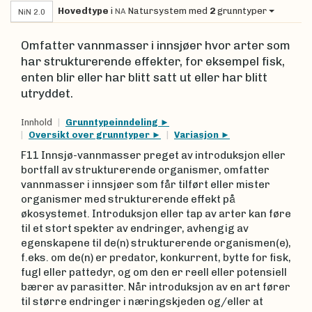
Hovedtype
i
Natursystem
med
2
grunntyper
NA
NiN 2.0
Omfatter vannmasser i innsjøer hvor arter som
har strukturerende effekter, for eksempel fisk,
enten blir eller har blitt satt ut eller har blitt
utryddet.
Innhold
Grunntypeinndeling
Oversikt over grunntyper
Variasjon
F11 Innsjø-vannmasser preget av introduksjon eller
bortfall av strukturerende organismer, omfatter
vannmasser i innsjøer som får tilført eller mister
organismer med strukturerende effekt på
økosystemet. Introduksjon eller tap av arter kan føre
til et stort spekter av endringer, avhengig av
egenskapene til de(n) strukturerende organismen(e),
f.eks. om de(n) er predator, konkurrent, bytte for fisk,
fugl eller pattedyr, og om den er reell eller potensiell
bærer av parasitter. Når introduksjon av en art fører
til større endringer i næringskjeden og/eller at