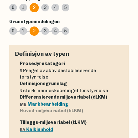
0
1
2
3
4
5
Grunntypeinndelingen
0
1
2
3
4
5
Definisjon av typen
Prosedyrekategori
Preget av aktiv destabiliserende
5
forstyrrelse
Definisjonsgrunnlag
sterk menneskebetinget forstyrrelse
N
Differensierende miljøvariabel (dLKM)
Markbearbeiding
MB
Hoved-miljøvariabel (hLKM)
Tilleggs-miljøvariabel (tLKM)
Kalkinnhold
KA