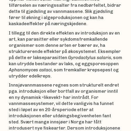
tilførselen av næringssalter fra nedbørfeltet, bidrar
dette til gjødsling av vannmassene. Slik gjødsling
fører til økning i algeproduksjonen og kan ha
kaskadeeffekter på næringskjedene.
I tillegg til den direkte effekten av introduksjon av en
art, kan parasitter eller sykdomsfremkallende
organismer som denne arten er bærer av, ha
strukturerende effekter på økosystemet. Eksempler
på dette er lakseparasitten
Gyrodactylus salaris
, som
kan utrydde bestander av laks, og eggsporesoppen
Aphanomyces astaci,
som fremkaller krepsepest og
utrydder edelkreps.
Innsjøvannmassene regnes som strukturelt endret
pga. introduksjon eller bortfall av organismer inntil
en ny dynamisk «likevekt» har inntrådt. For
vannmassesystemer, vil dette vanligvis ha funnet
sted i løpet av en 20-årsperiode etter at
introduksjonen eller utdøingsbegivenheten fant
sted. Svært mange innsjøer i Norge har fått
introdusert nye fiskearter. Dersom introduksjonene