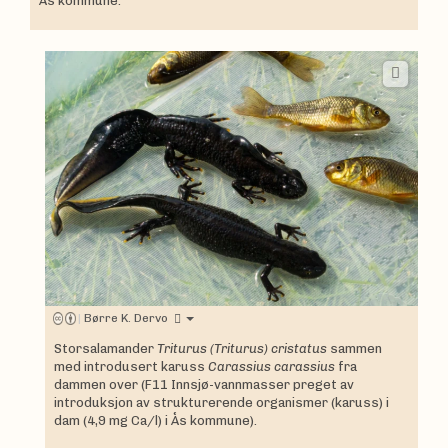
Ås kommune.
|
Børre K. Dervo
Storsalamander
Triturus (Triturus) cristatus
sammen
med introdusert karuss
Carassius carassius
fra
dammen over (F11 Innsjø-vannmasser preget av
introduksjon av strukturerende organismer (karuss) i
dam (4,9 mg Ca/l) i Ås kommune).