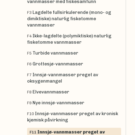
vannmasser med fiskesamfunn
Lagdelte fullsirkulerende (mono- og
F3
dimiktiske) naturlig fisketomme
vannmasser
Ikke-lagdelte (polymiktiske) naturlig
F4
fisketomme vannmasser
Turbide vannmasser
F5
Grottesjø-vannmasser
F6
Innsjø-vannmasser preget av
F7
oksygenmangel
Elvevannmasser
F8
Nye innsjø-vannmasser
F9
Innsjø-vannmasser preget av kronisk
F10
kjemisk påvirkning
Innsjø-vannmasser preget av
F11