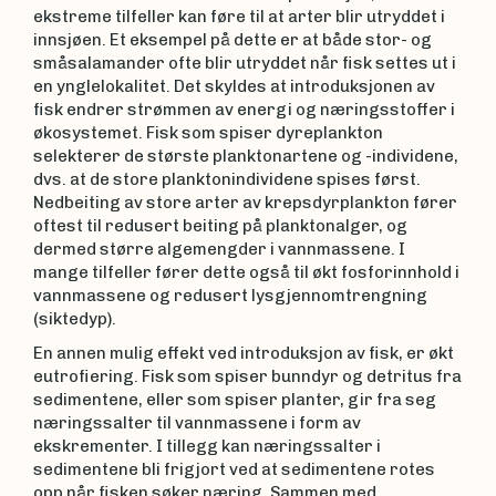
ekstreme tilfeller kan føre til at arter blir utryddet i
innsjøen. Et eksempel på dette er at både stor- og
småsalamander ofte blir utryddet når fisk settes ut i
en ynglelokalitet. Det skyldes at introduksjonen av
fisk endrer strømmen av energi og næringsstoffer i
økosystemet. Fisk som spiser dyreplankton
selekterer de største planktonartene og -individene,
dvs. at de store planktonindividene spises først.
Nedbeiting av store arter av krepsdyrplankton fører
oftest til redusert beiting på planktonalger, og
dermed større algemengder i vannmassene. I
mange tilfeller fører dette også til økt fosforinnhold i
vannmassene og redusert lysgjennomtrengning
(siktedyp).
En annen mulig effekt ved introduksjon av fisk, er økt
eutrofiering. Fisk som spiser bunndyr og detritus fra
sedimentene, eller som spiser planter, gir fra seg
næringssalter til vannmassene i form av
ekskrementer. I tillegg kan næringssalter i
sedimentene bli frigjort ved at sedimentene rotes
opp når fisken søker næring. Sammen med