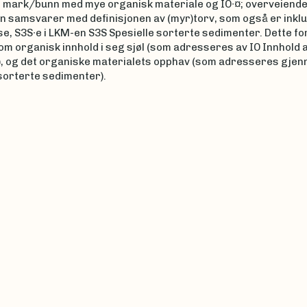
b; mark/bunn med mye organisk materiale og IO∙¤; overveiend
 samsvarer med definisjonen av (myr)torv, som også er inkl
e, S3S∙e i LKM-en S3S Spesielle sorterte sedimenter. Dette fo
lom organisk innhold i seg sjøl (som adresseres av IO Innhold 
), og det organiske materialets opphav (som adresseres gje
sorterte sedimenter).