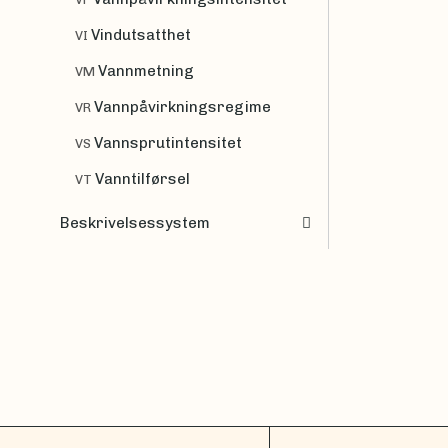
Vindutsatthet
VI
Vannmetning
VM
Vannpåvirkningsregime
VR
Vannsprutintensitet
VS
Vanntilførsel
VT
Beskrivelsessystem