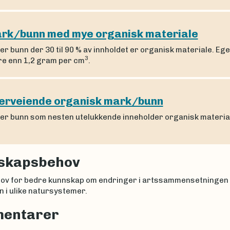
rk/bunn med mye organisk materiale
er bunn der 30 til 90 % av innholdet er organisk materiale. Eg
3
re enn 1,2 gram per cm
.
erveiende organisk mark/bunn
ler bunn som nesten utelukkende inneholder organisk materia
skapsbehov
hov for bedre kunnskap om endringer i artssammensetningen
n i ulike natursystemer.
entarer