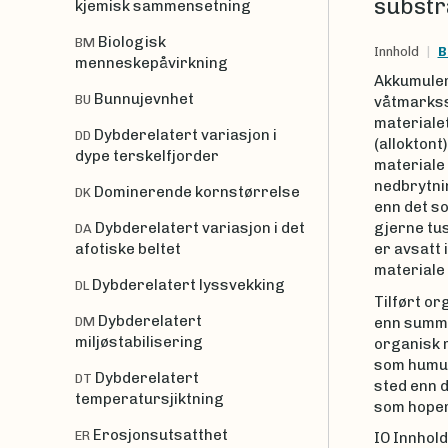
substra
kjemisk sammensetning
Biologisk
BM
Innhold
B
menneskepåvirkning
Akkumuler
Bunnujevnhet
BU
våtmarkss
materialet
Dybderelatert variasjon i
DD
(alloktont
dype terskelfjorder
materiale
nedbrytni
Dominerende kornstørrelse
DK
enn det so
Dybderelatert variasjon i det
gjerne tu
DA
afotiske beltet
er avsatt 
materiale 
Dybderelatert lyssvekking
DL
Tilført or
Dybderelatert
enn summe
DM
miljøstabilisering
organisk 
som humus
Dybderelatert
DT
sted enn 
temperatursjiktning
som hoper 
Erosjonsutsatthet
ER
IO Innhol