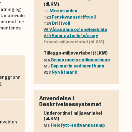
r
(dLKM)
etning og
Mosetundra
T9
k materiale
Ferskvannsdriftvoll
T23
som mat for
Driftvoll
T24
dimentenes
Våtsnøleie og snøleiekilde
V6
Semi-naturlig våteng
V10
Hoved-miljøvariabel (hLKM)
Tilleggs-miljøvariabel (tLKM)
Grunn marin sedimentbunn
M4
Dyp marin sedimentbunn
M5
Ny våtmark
V13
berggrunn
g
Anvendelse i
Beskrivelsessystemet
Underordnet miljøvariabel
(uLKM)
envekten
Helofytt-saltvannssump
M8