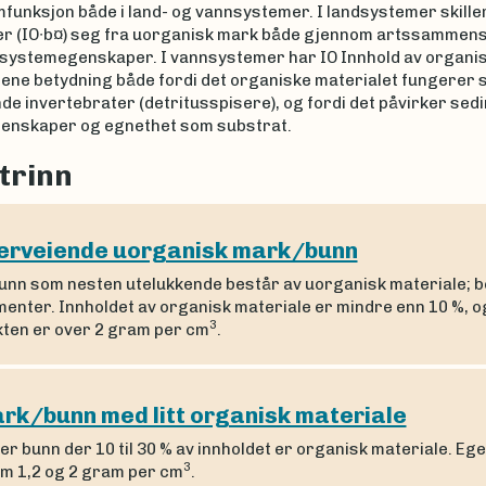
funksjon både i land- og vannsystemer. I landsystemer skille
r (IO∙b¤) seg fra uorganisk mark både gjennom artssammens
systemegenskaper. I vannsystemer har IO Innhold av organis
tene betydning både fordi det organiske materialet fungerer 
de invertebrater (detritusspisere), og fordi det påvirker se
genskaper og egnethet som substrat.
trinn
erveiende uorganisk mark/bunn
nn som nesten utelukkende består av uorganisk materiale; 
enter. Innholdet av organisk materiale er mindre enn 10 %, o
3
ten er over 2 gram per cm
.
rk/bunn med litt organisk materiale
er bunn der 10 til 30 % av innholdet er organisk materiale. Eg
3
om 1,2 og 2 gram per cm
.