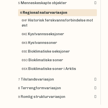
Menneskeskapte objekter
5
Regional naturvariasjon
6
Historisk ferskvannsforbindelse mot
6HF
øst
Kystvannsseksjoner
6KE
Kystvannssoner
6KS
Bioklimatiske seksjoner
6SE
Bioklimatiske soner
6SO
Bioklimatiske soner i Arktis
6SX
Tilstandsvariasjon
7
Terrengformvariasjon
8
Romlig strukturvariasjon
9