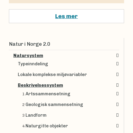
Les mer
Natur i Norge 2.0
Natursystem
Typeinndeling
Lokale komplekse miljøvariabler
Beskrivelsessystem
Artssammensetning
1
Geologisk sammensetning
2
Landform
3
Naturgitte objekter
4