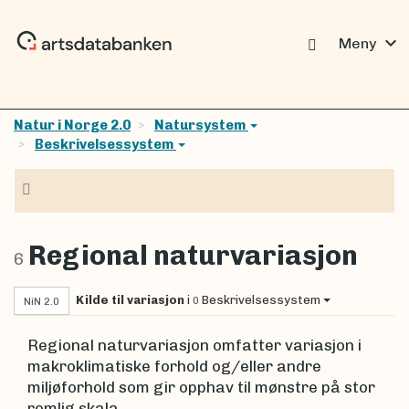
expand_more
Meny
Natur i Norge 2.0
Natursystem
Beskrivelsessystem
Navigasjon
Regional naturvariasjon
6
Kilde til variasjon
i
Beskrivelsessystem
0
NiN 2.0
Regional naturvariasjon omfatter variasjon i
makroklimatiske forhold og/eller andre
miljøforhold som gir opphav til mønstre på stor
romlig skala.