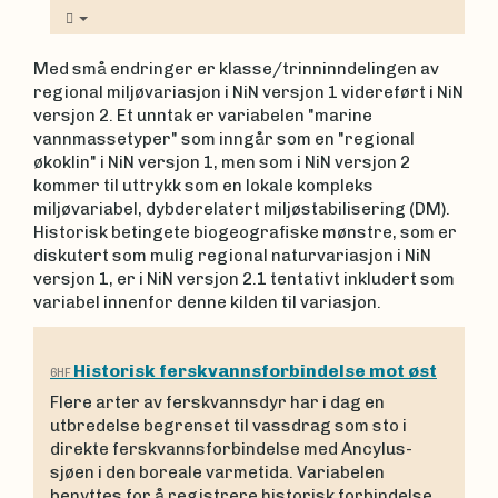
Med små endringer er klasse/trinninndelingen av
regional miljøvariasjon i NiN versjon 1 videreført i NiN
versjon 2. Et unntak er variabelen "marine
vannmassetyper" som inngår som en "regional
økoklin" i NiN versjon 1, men som i NiN versjon 2
kommer til uttrykk som en lokale kompleks
miljøvariabel, dybderelatert miljøstabilisering (DM).
Historisk betingete biogeografiske mønstre, som er
diskutert som mulig regional naturvariasjon i NiN
versjon 1, er i NiN versjon 2.1 tentativt inkludert som
variabel innenfor denne kilden til variasjon.
Historisk ferskvannsforbindelse mot øst
6HF
Flere arter av ferskvannsdyr har i dag en
utbredelse begrenset til vassdrag som sto i
direkte ferskvannsforbindelse med Ancylus-
sjøen i den boreale varmetida. Variabelen
benyttes for å registrere historisk forbindelse