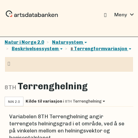
expand_more
Meny
Natur i Norge 2.0
Natursystem
Beskrivelsessystem
Terrengformvariasjon
8
Navigasjon
Terrenghelning
8TH
Kilde til variasjon
i
Terrenghelning
8TH
NiN 2.0
Variabelen 8TH Terrenghelning angir
terrengets helningsgrad i et område, ved å se
på vinkelen mellom en helningsvektor og
horisontalplanet.