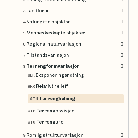
Landform
3
Naturgitte objekter
4
Menneskeskapte objekter
5
Regional naturvariasjon
6
Tilstandsvariasjon
7
Terrengformvariasjon
8
Eksponeringsretning
8ER
Relativt relieff
8RR
Terrenghelning
8TH
Terrengposisjon
8TP
Terrenguro
8TU
Romlig strukturvariasjon
9