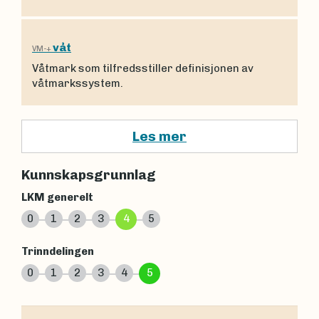
våt
VM-+
Våtmark som tilfredsstiller definisjonen av
våtmarkssystem.
Les mer
Kunnskapsgrunnlag
LKM generelt
0
1
2
3
4
5
Trinndelingen
0
1
2
3
4
5