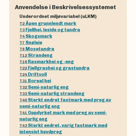
Anvendelse i Beskrivelsessystemet
Underordnet miljøvariabel (uLKM)
Åpen grunnlendt mark
T2
Fjellhei, leside og tundra
T3
Skogsmark
T4
Snøleie
T7
Mosetundra
T9
Strandeng
T12
Rasmarkhei og -eng
T16
Fjellgrashei og grastundra
T22
Driftvoll
T24
Boreal hei
T31
Semi-naturlig eng
T32
Semi-naturlig strandeng
T33
Sterkt endret fastmark med preg av
T40
semi-naturlig eng
Oppdyrket mark med preg av semi-
T41
naturlig eng
Sterkt endret, varig fastmark med
T43
intensivt hevdpreg