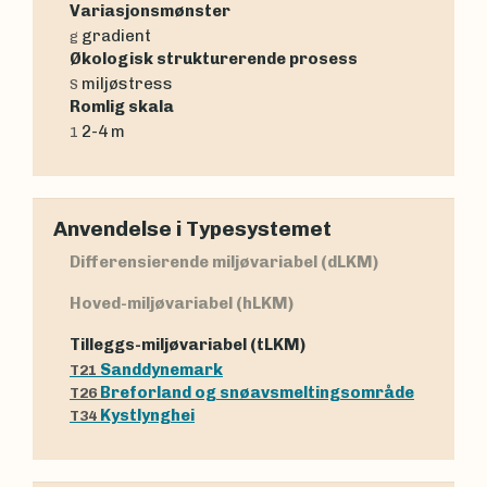
Variasjonsmønster
gradient
g
Økologisk strukturerende prosess
miljøstress
S
Romlig skala
2-4 m
1
Anvendelse i Typesystemet
Differensierende miljøvariabel (dLKM)
Hoved-miljøvariabel (hLKM)
Tilleggs-miljøvariabel (tLKM)
Sanddynemark
T21
Breforland og snøavsmeltingsområde
T26
Kystlynghei
T34