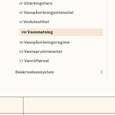
Uttørkingsfare
UF
Vannpåvirkningsintensitet
VF
Vindutsatthet
VI
Vannmetning
VM
Vannpåvirkningsregime
VR
Vannsprutintensitet
VS
Vanntilførsel
VT
Beskrivelsessystem