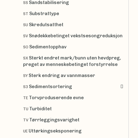
Sandstabilisering
SS
Substrattype
ST
Skredutsatthet
SU
Snødekkebetinget vekstsesongreduksjon
SV
Sedimentopphav
SO
Sterkt endret mark/bunn uten hevdpreg,
SX
preget av menneskebetinget forstyrrelse
Sterk endring av vannmasser
SY
Sedimentsortering
S3
Torvproduserende evne
TE
Turbiditet
TU
Tørrleggingsvarighet
TV
Uttørkingseksponering
UE