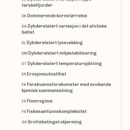
terskelfjorder
Dominerende kornstørrelse
DK
Dybderelatert variasjon i det afotiske
DA
beltet
Dybderelatert lyssvekking
DL
Dybderelatert miljøstabilisering
DM
Dybderelatert temperatursjiktning
DT
Erosjonsutsatthet
ER
Ferskvannsforekomster med avvikende
FK
kjemisk sammensetning
Flomregime
FR
Fiskesamfunnskompleksitet
FS
Grottebetinget skjerming
GS