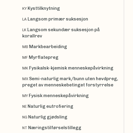
Kysttilknytning
KY
Langsom primær suksesjon
LA
Langsom sekundær suksesjon på
LK
korallrev
Markbearbeiding
MB
Myrflatepreg
MF
Fysikalsk-kjemisk menneskepåvirkning
MK
Semi-naturlig mark/bunn uten hevdpreg,
MX
preget av menneskebetinget forstyrrelse
Fysisk menneskepåvirkning
MY
Naturlig eutrofiering
NE
Naturlig gjødsling
NG
Næringstilførselstillegg
NT