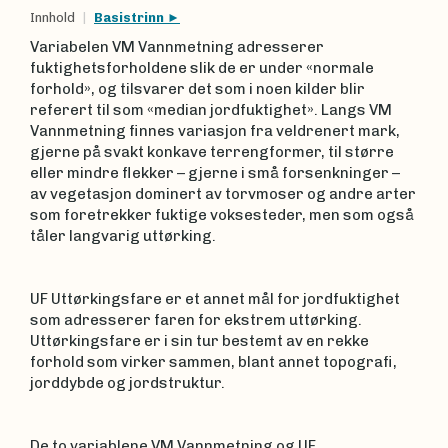
Innhold
Basistrinn
Variabelen VM Vannmetning adresserer
fuktighetsforholdene slik de er under «normale
forhold», og tilsvarer det som i noen kilder blir
referert til som «median jordfuktighet». Langs VM
Vannmetning finnes variasjon fra veldrenert mark,
gjerne på svakt konkave terrengformer, til større
eller mindre flekker – gjerne i små forsenkninger –
av vegetasjon dominert av torvmoser og andre arter
som foretrekker fuktige voksesteder, men som også
tåler langvarig uttørking.
UF Uttørkingsfare er et annet mål for jordfuktighet
som adresserer faren for ekstrem uttørking.
Uttørkingsfare er i sin tur bestemt av en rekke
forhold som virker sammen, blant annet topografi,
jorddybde og jordstruktur.
De to variablene VM Vannmetning og UF