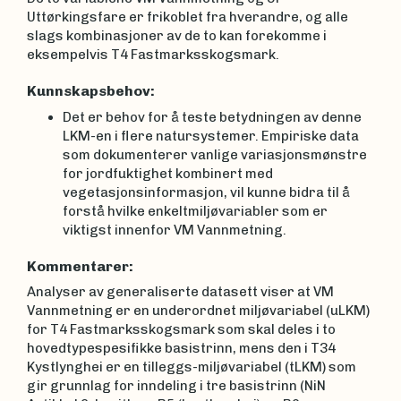
Uttørkingsfare er frikoblet fra hverandre, og alle
slags kombinasjoner av de to kan forekomme i
eksempelvis T4 Fastmarksskogsmark.
Kunnskapsbehov:
Det er behov for å teste betydningen av denne
LKM-en i flere natursystemer. Empiriske data
som dokumenterer vanlige variasjonsmønstre
for jordfuktighet kombinert med
vegetasjonsinformasjon, vil kunne bidra til å
forstå hvilke enkeltmiljøvariabler som er
viktigst innenfor VM Vannmetning.
Kommentarer:
Analyser av generaliserte datasett viser at VM
Vannmetning er en underordnet miljøvariabel (uLKM)
for T4 Fastmarksskogsmark som skal deles i to
hovedtypespesifikke basistrinn, mens den i T34
Kystlynghei er en tilleggs-miljøvariabel (tLKM) som
gir grunnlag for inndeling i tre basistrinn (NiN