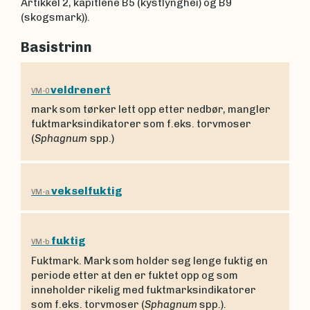
Artikkel 2, kapitlene B5 (kystlynghei) og B9
(skogsmark)).
Basistrinn
veldrenert
VM-0
mark som tørker lett opp etter nedbør, mangler
fuktmarksindikatorer som f.eks. torvmoser
(
Sphagnum
spp.)
vekselfuktig
VM-a
fuktig
VM-b
Fuktmark. Mark som holder seg lenge fuktig en
periode etter at den er fuktet opp og som
inneholder rikelig med fuktmarksindikatorer
som f.eks. torvmoser (
Sphagnum
spp.).