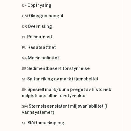
Oppfrysing
OF
Oksygenmangel
OM
Overrisling
OR
Permafrost
PF
Rasutsatthet
RU
Marin salinitet
SA
Sedimentbasert forstyrrelse
SE
Saltanriking av mark i fjærebeltet
SF
Spesiell mark/bunn preget av historisk
SH
miljøstress eller forstyrrelse
Størrelsesrelatert miljøvariabilitet (i
SM
vannsystemer)
Slåttemarkspreg
SP