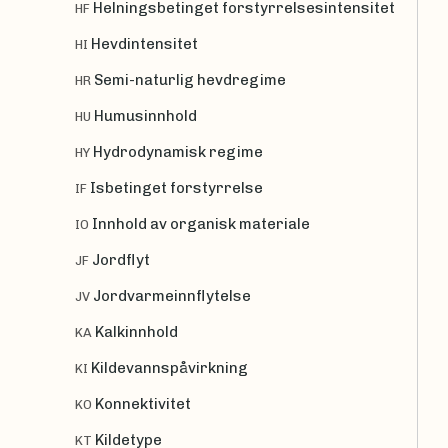
Helningsbetinget forstyrrelsesintensitet
HF
Hevdintensitet
HI
Semi-naturlig hevdregime
HR
Humusinnhold
HU
Hydrodynamisk regime
HY
Isbetinget forstyrrelse
IF
Innhold av organisk materiale
IO
Jordflyt
JF
Jordvarmeinnflytelse
JV
Kalkinnhold
KA
Kildevannspåvirkning
KI
Konnektivitet
KO
Kildetype
KT