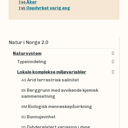
Åker
T44
Oppdyrket varig eng
T45
Natur i Norge 2.0
Natursystem
Typeinndeling
Lokale komplekse miljøvariabler
Arid terrestrisk salinitet
AS
Berggrunn med avvikende kjemisk
BK
sammensetning
Biologisk menneskepåvirkning
BM
Bunnujevnhet
BU
Dybderelatert variasjon i dype
DD