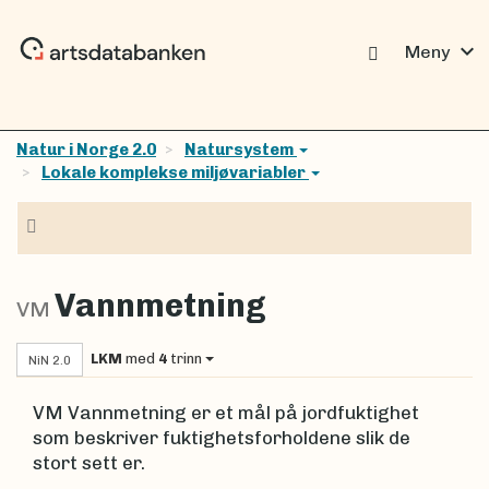
expand_more
Meny
Natur i Norge 2.0
Natursystem
Lokale komplekse miljøvariabler
Navigasjon
Vannmetning
VM
LKM
med
4
trinn
NiN 2.0
VM Vannmetning er et mål på jordfuktighet
som beskriver fuktighetsforholdene slik de
stort sett er.