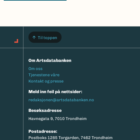
Til toppen
Om Artsdatabanken
Footermeny
Om oss
Tjenestene våre
Kontakt og presse
Meld inn feil på nettsider:
redaksjonen@artsdatabanken.no
Besøksadresse
Havnegata 9, 7010 Trondheim
Postadresse:
Postboks 1285 Torgarden, 7462 Trondheim