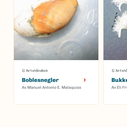
Artshåndbok
Artsh
Boblesnegler
Bukke
Av Manuel Antonio E. Malaquias
Av Eli F
Sider