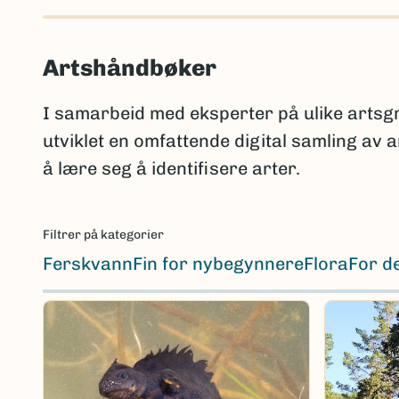
Artshåndbøker
I samarbeid med eksperter på ulike arts
utviklet en omfattende digital samling av
å lære seg å identifisere arter.
Filtrer på kategorier
Ferskvann
Fin for nybegynnere
Flora
For d