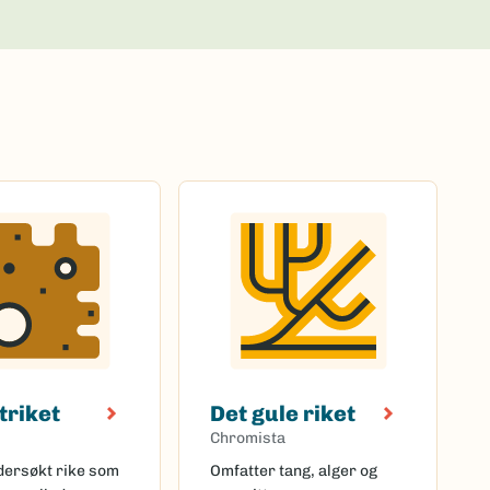
triket
Det gule riket
Chromista
ndersøkt rike som
Omfatter tang, alger og