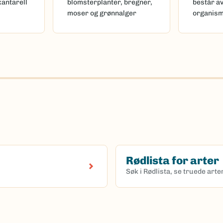
kantarell
blomsterplanter, bregner,
består a
moser og grønnalger
organis
Rødlista for arter
Søk i Rødlista, se truede art