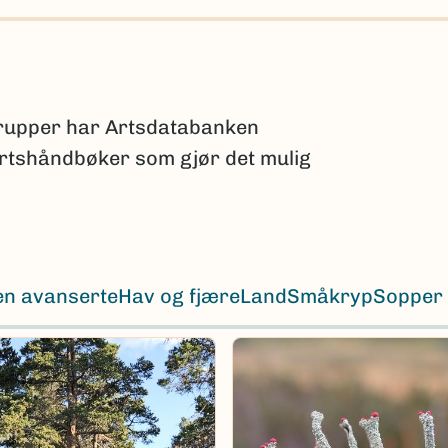
grupper har Artsdatabanken
 artshåndbøker som gjør det mulig
en avanserte
Hav og fjære
Land
Småkryp
Sopper 