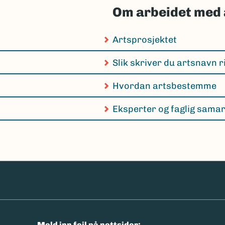
Om arbeidet med 
Artsprosjektet
Slik skriver du artsnavn r
Hvordan artsbestemme
Eksperter og faglig sama
n
Meld inn feil på nettsider: