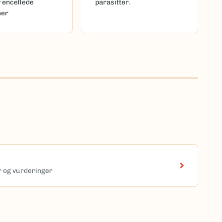
v encellede
parasitter.
mer
er og vurderinger