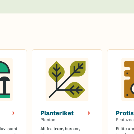
Planteriket
Protis
Plantae
Protozoa
lav, samt
Alt fra trær, busker,
Et lite u