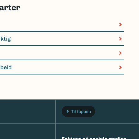
arter
iktig
rbeid
Til toppen
Følg oss på sosiale medier