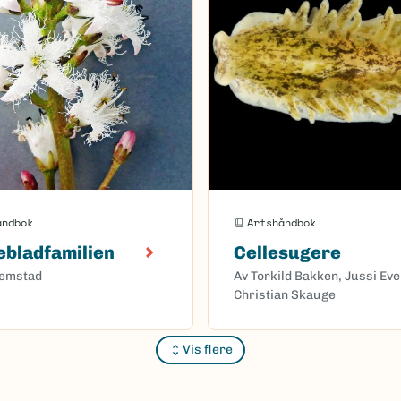
åndbok
Artshåndbok
bladfamilien
Cellesugere
remstad
Av Torkild Bakken, Jussi Ev
Christian Skauge
Vis flere