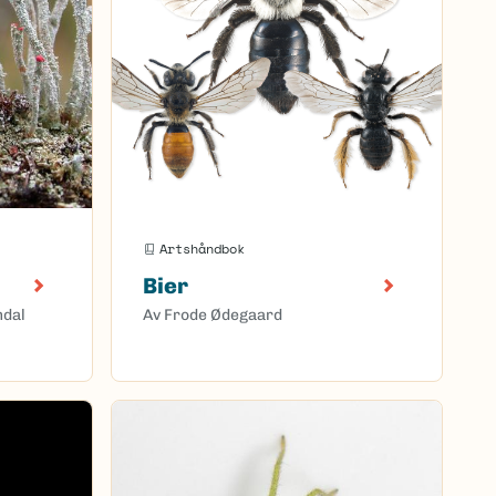
Artshåndbok
Bier
mdal
Av Frode Ødegaard