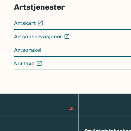
Artstjenester
Artskart
(Ekstern lenke)
Artsobservasjoner
(Ekstern lenke)
Artsorakel
Nortaxa
(Ekstern lenke)
Om Artsdatabanke