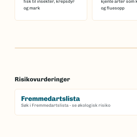
fisk til insekter, krepsdyr
kjente arter som 
og mark
og fluesopp
Risikovurderinger
Fremmedartslista
Søk i Fremmedartslista - se økologisk risiko