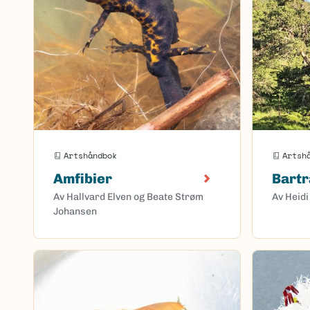
Artshåndbok
Artsh
Amfibier
Bart
Av Hallvard Elven og Beate Strøm
Av Heidi
Johansen