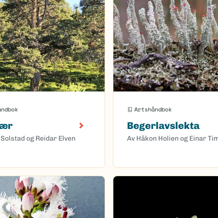
åndbok
Artshåndbok
rær
Begerlavslekta
 Solstad og Reidar Elven
Av Håkon Holien og Einar Ti