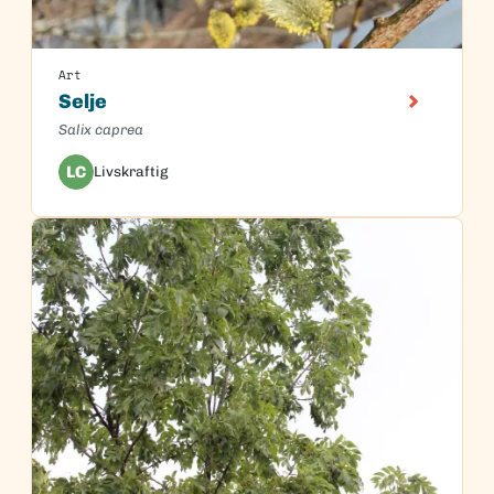
Art
Selje
Salix caprea
LC
Livskraftig