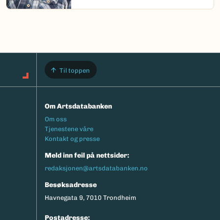
Til toppen
Om Artsdatabanken
Footermeny
Om oss
Tjenestene våre
Kontakt og presse
Meld inn feil på nettsider:
redaksjonen@artsdatabanken.no
Besøksadresse
Havnegata 9, 7010 Trondheim
Postadresse: