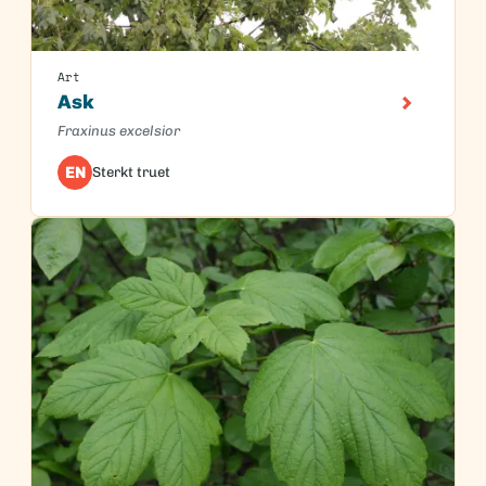
Art
Ask
Fraxinus excelsior
EN
Sterkt truet