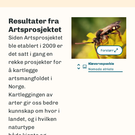
Resultater fra
Artsprosjektet
Siden Artsprosjektet
ble etablert i 2009 er
Forstørr
det satt i gang en
rekke prosjekter for
Kløvervepsebie
å kartlegge
Nomada striata
artsmangfoldet i
Norge.
Kartleggingen av
arter gir oss bedre
kunnskap om hvor i
landet, og i hvilken
naturtype