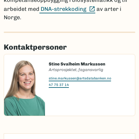
kompetanseoppbygging i biosystematikk og til
(Ekstern lenke)
arbeidet med
DNA-strekkoding
av arter i
Norge.
Kontaktpersoner
Stine Svalheim Markussen
Artsprosjektet, fagansvarlig
stine.markussen@artsdatabanken.no
47 75 37 14