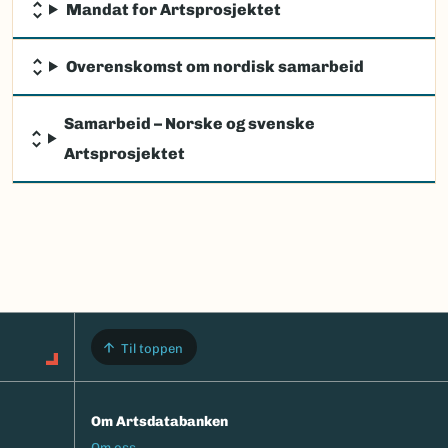
Mandat for Artsprosjektet
Overenskomst om nordisk samarbeid
Samarbeid – Norske og svenske
Artsprosjektet
Til toppen
Om Artsdatabanken
Footermeny
Om oss