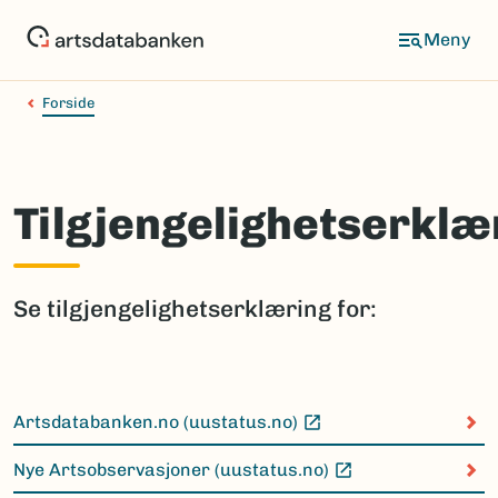
Hopp
til
hovedinnhold
Forside
Tilgjengelighetserklæ
Se tilgjengelighetserklæring for:
Artsdatabanken.no (uustatus.no)
(Ekstern lenke)
Nye Artsobservasjoner (uustatus.no)
(Ekstern lenke)