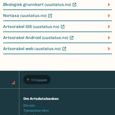
Økologisk grunnkart (uustatus.no)
(Ekstern lenke)
Nortaxa (uustatus.no)
(Ekstern lenke)
Artsorakel iOS (uustatus.no)
(Ekstern lenke)
Artsorakel Android (uustatus.no)
(Ekstern lenke)
Artsorakel web (uustatus.no)
(Ekstern lenke)
Til toppen
Om Artsdatabanken
Footermeny
Om oss
Tjenestene våre