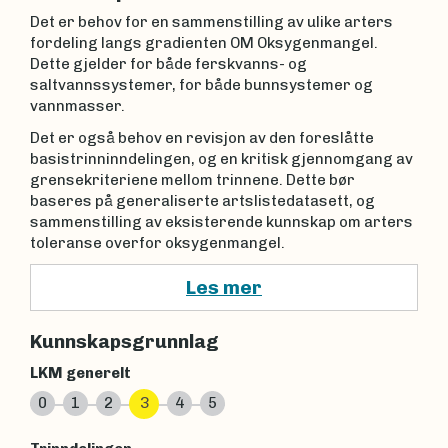
Det er behov for en sammenstilling av ulike arters
fordeling langs gradienten OM Oksygenmangel.
Dette gjelder for både ferskvanns- og
saltvannssystemer, for både bunnsystemer og
vannmasser.
Det er også behov en revisjon av den foreslåtte
basistrinninndelingen, og en kritisk gjennomgang av
grensekriteriene mellom trinnene. Dette bør
baseres på generaliserte artslistedatasett, og
sammenstilling av eksisterende kunnskap om arters
toleranse overfor oksygenmangel.
Les mer
Kunnskapsgrunnlag
LKM generelt
0
1
2
3
4
5