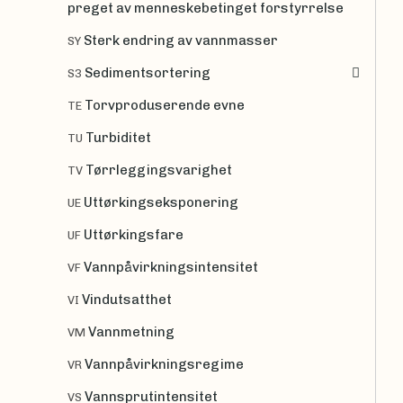
preget av menneskebetinget forstyrrelse
Sterk endring av vannmasser
SY
Sedimentsortering
S3
Torvproduserende evne
TE
Turbiditet
TU
Tørrleggingsvarighet
TV
Uttørkingseksponering
UE
Uttørkingsfare
UF
Vannpåvirkningsintensitet
VF
Vindutsatthet
VI
Vannmetning
VM
Vannpåvirkningsregime
VR
Vannsprutintensitet
VS