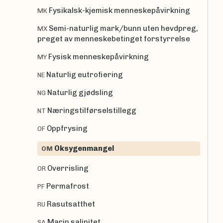
Fysikalsk-kjemisk menneskepåvirkning
MK
Semi-naturlig mark/bunn uten hevdpreg,
MX
preget av menneskebetinget forstyrrelse
Fysisk menneskepåvirkning
MY
Naturlig eutrofiering
NE
Naturlig gjødsling
NG
Næringstilførselstillegg
NT
Oppfrysing
OF
Oksygenmangel
OM
Overrisling
OR
Permafrost
PF
Rasutsatthet
RU
Marin salinitet
SA