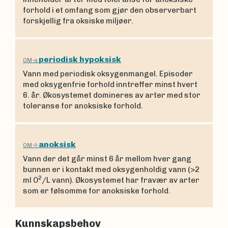
forhold i et omfang som gjør den observerbart
forskjellig fra oksiske miljøer.
periodisk hypoksisk
OM-a
Vann med periodisk oksygenmangel. Episoder
med oksygenfrie forhold inntreffer minst hvert
6. år. Økosystemet domineres av arter med stor
toleranse for anoksiske forhold.
anoksisk
OM-¤
Vann der det går minst 6 år mellom hver gang
bunnen er i kontakt med oksygenholdig vann (>2
2
ml O
/L vann). Økosystemet har fravær av arter
som er følsomme for anoksiske forhold.
Kunnskapsbehov