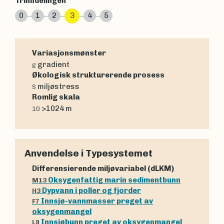
Trinndelingen
0
1
2
3
4
5
Variasjonsmønster
gradient
g
Økologisk strukturerende prosess
miljøstress
S
Romlig skala
>1024 m
10
Anvendelse i Typesystemet
Differensierende miljøvariabel (dLKM)
Oksygenfattig marin sedimentbunn
M13
Dypvann i poller og fjorder
H3
Innsjø-vannmasser preget av
F7
oksygenmangel
Innsjøbunn preget av oksygenmangel
L9