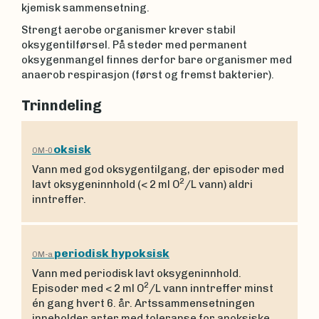
kjemisk sammensetning.
Strengt aerobe organismer krever stabil
oksygentilførsel. På steder med permanent
oksygenmangel finnes derfor bare organismer med
anaerob respirasjon (først og fremst bakterier).
Trinndeling
oksisk
OM-0
Vann med god oksygentilgang, der episoder med
2
lavt oksygeninnhold (< 2 ml O
/L vann) aldri
inntreffer.
periodisk hypoksisk
OM-a
Vann med periodisk lavt oksygeninnhold.
2
Episoder med < 2 ml O
/L vann inntreffer minst
én gang hvert 6. år. Artssammensetningen
inneholder arter med toleranse for anoksiske