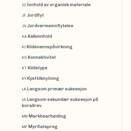
Innhold av organisk materiale
IO
Jordflyt
JF
Jordvarmeinnflytelse
JV
Kalkinnhold
KA
Kildevannspåvirkning
KI
Konnektivitet
KO
Kildetype
KT
Kysttilknytning
KY
Langsom primær suksesjon
LA
Langsom sekundær suksesjon på
LK
korallrev
Markbearbeiding
MB
Myrflatepreg
MF