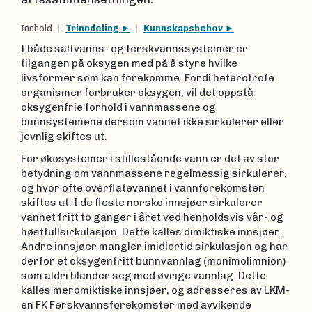
Innhold
Trinndeling
Kunnskapsbehov
I både saltvanns- og ferskvannssystemer er
tilgangen på oksygen med på å styre hvilke
livsformer som kan forekomme. Fordi heterotrofe
organismer forbruker oksygen, vil det oppstå
oksygenfrie forhold i vannmassene og
bunnsystemene dersom vannet ikke sirkulerer eller
jevnlig skiftes ut.
For økosystemer i stillestående vann er det av stor
betydning om vannmassene regelmessig sirkulerer,
og hvor ofte overflatevannet i vannforekomsten
skiftes ut. I de fleste norske innsjøer sirkulerer
vannet fritt to ganger i året ved henholdsvis vår- og
høstfullsirkulasjon. Dette kalles dimiktiske innsjøer.
Andre innsjøer mangler imidlertid sirkulasjon og har
derfor et oksygenfritt bunnvannlag (monimolimnion)
som aldri blander seg med øvrige vannlag. Dette
kalles meromiktiske innsjøer, og adresseres av LKM-
en FK Ferskvannsforekomster med avvikende