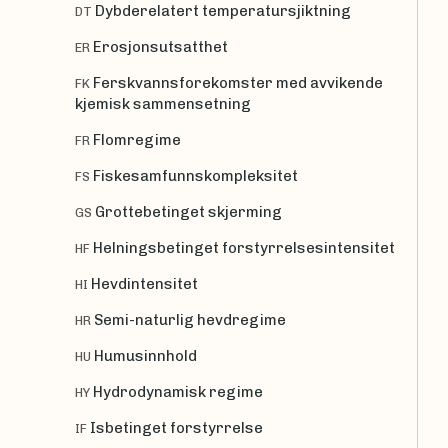
Dybderelatert temperatursjiktning
DT
Erosjonsutsatthet
ER
Ferskvannsforekomster med avvikende
FK
kjemisk sammensetning
Flomregime
FR
Fiskesamfunnskompleksitet
FS
Grottebetinget skjerming
GS
Helningsbetinget forstyrrelsesintensitet
HF
Hevdintensitet
HI
Semi-naturlig hevdregime
HR
Humusinnhold
HU
Hydrodynamisk regime
HY
Isbetinget forstyrrelse
IF