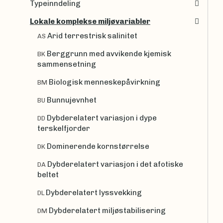
Typeinndeling
Lokale komplekse miljøvariabler
Arid terrestrisk salinitet
AS
Berggrunn med avvikende kjemisk
BK
sammensetning
Biologisk menneskepåvirkning
BM
Bunnujevnhet
BU
Dybderelatert variasjon i dype
DD
terskelfjorder
Dominerende kornstørrelse
DK
Dybderelatert variasjon i det afotiske
DA
beltet
Dybderelatert lyssvekking
DL
Dybderelatert miljøstabilisering
DM