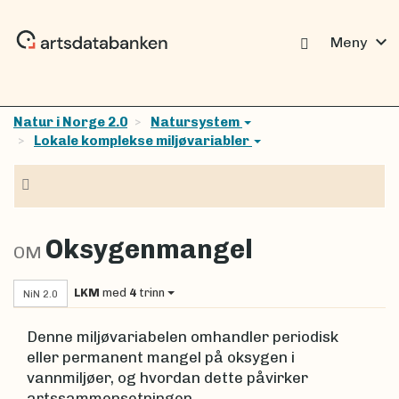
expand_more
Meny
Natur i Norge 2.0
Natursystem
Lokale komplekse miljøvariabler
Navigasjon
Oksygenmangel
OM
LKM
med
4
trinn
NiN 2.0
Denne miljøvariabelen omhandler periodisk
eller permanent mangel på oksygen i
vannmiljøer, og hvordan dette påvirker
artssammensetningen.