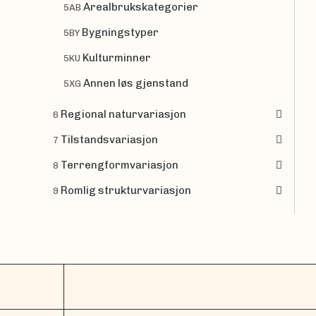
Arealbrukskategorier
5AB
Bygningstyper
5BY
Kulturminner
5KU
Annen løs gjenstand
5XG
Regional naturvariasjon
6
Tilstandsvariasjon
7
Terrengformvariasjon
8
Romlig strukturvariasjon
9