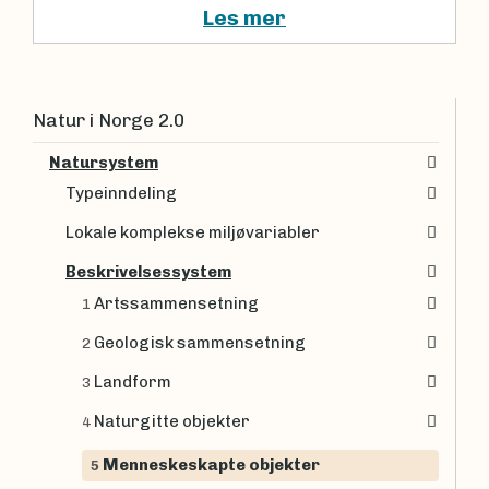
Les mer
Natur i Norge 2.0
Natursystem
Typeinndeling
Lokale komplekse miljøvariabler
Beskrivelsessystem
Artssammensetning
1
Geologisk sammensetning
2
Landform
3
Naturgitte objekter
4
Menneskeskapte objekter
5