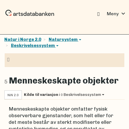
expand_more
Meny
Natur i Norge 2.0
Natursystem
Beskrivelsessystem
Navigasjon
Menneskeskapte objekter
5
Kilde til variasjon
i
Beskrivelsessystem
0
NiN 2.0
Menneskeskapte objekter omfatter fysisk
observerbare gjenstander, som helt eller for
det meste består av sterkt modifiserte eller
syntetiske livsmedier, og er resultatet av