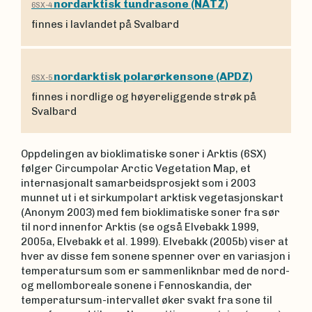
nordarktisk tundrasone (NATZ)
6SX-4
finnes i lavlandet på Svalbard
nordarktisk polarørkensone (APDZ)
6SX-5
finnes i nordlige og høyereliggende strøk på
Svalbard
Oppdelingen av bioklimatiske soner i Arktis (6SX)
følger Circumpolar Arctic Vegetation Map, et
internasjonalt samarbeidsprosjekt som i 2003
munnet ut i et sirkumpolart arktisk vegetasjonskart
(Anonym 2003) med fem bioklimatiske soner fra sør
til nord innenfor Arktis (se også Elvebakk 1999,
2005a, Elvebakk et al. 1999). Elvebakk (2005b) viser at
hver av disse fem sonene spenner over en variasjon i
temperatursum som er sammenliknbar med de nord-
og mellomboreale sonene i Fennoskandia, der
temperatursum-intervallet øker svakt fra sone til