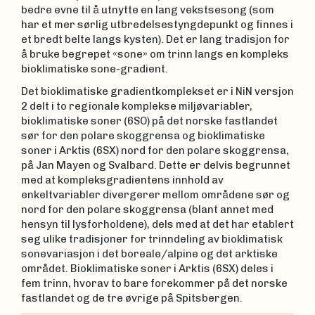
bedre evne til å utnytte en lang vekstsesong (som
har et mer sørlig utbredelsestyngdepunkt og finnes i
et bredt belte langs kysten). Det er lang tradisjon for
å bruke begrepet «sone» om trinn langs en kompleks
bioklimatiske sone-gradient.
Det bioklimatiske gradientkomplekset er i NiN versjon
2 delt i to regionale komplekse miljøvariabler,
bioklimatiske soner (6SO) på det norske fastlandet
sør for den polare skoggrensa og bioklimatiske
soner i Arktis (6SX) nord for den polare skoggrensa,
på Jan Mayen og Svalbard. Dette er delvis begrunnet
med at kompleksgradientens innhold av
enkeltvariabler divergerer mellom områdene sør og
nord for den polare skoggrensa (blant annet med
hensyn til lysforholdene), dels med at det har etablert
seg ulike tradisjoner for trinndeling av bioklimatisk
sonevariasjon i det boreale/alpine og det arktiske
området. Bioklimatiske soner i Arktis (6SX) deles i
fem trinn, hvorav to bare forekommer på det norske
fastlandet og de tre øvrige på Spitsbergen.