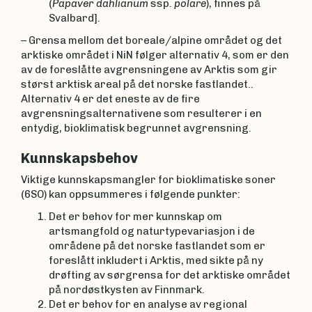
(
Papaver dahlianum
ssp.
polare
), finnes på
Svalbard].
– Grensa mellom det boreale/alpine området og det
arktiske området i NiN følger alternativ 4, som er den
av de foreslåtte avgrensningene av Arktis som gir
størst arktisk areal på det norske fastlandet..
Alternativ 4 er det eneste av de fire
avgrensningsalternativene som resulterer i en
entydig, bioklimatisk begrunnet avgrensning.
Kunnskapsbehov
Viktige kunnskapsmangler for bioklimatiske soner
(6SO) kan oppsummeres i følgende punkter:
Det er behov for mer kunnskap om
artsmangfold og naturtypevariasjon i de
områdene på det norske fastlandet som er
foreslått inkludert i Arktis, med sikte på ny
drøfting av sørgrensa for det arktiske området
på nordøstkysten av Finnmark.
Det er behov for en analyse av regional