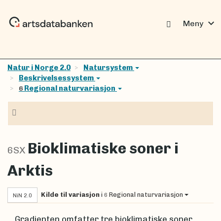
expand_more
Meny
Natur i Norge 2.0
Natursystem
Beskrivelsessystem
Regional naturvariasjon
6
Navigasjon
Bioklimatiske soner i
6SX
Arktis
Kilde til variasjon
i
Regional naturvariasjon
6
NiN 2.0
Gradienten omfatter tre bioklimatiske soner