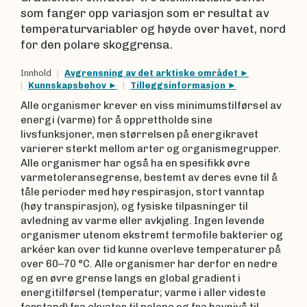
som fanger opp variasjon som er resultat av
temperaturvariabler og høyde over havet, nord
for den polare skoggrensa.
Innhold
Avgrensning av det arktiske området
Kunnskapsbehov
Tilleggsinformasjon
Alle organismer krever en viss minimumstilførsel av
energi (varme) for å opprettholde sine
livsfunksjoner, men størrelsen på energikravet
varierer sterkt mellom arter og organismegrupper.
Alle organismer har også ha en spesifikk øvre
varmetoleransegrense, bestemt av deres evne til å
tåle perioder med høy respirasjon, stort vanntap
(høy transpirasjon), og fysiske tilpasninger til
avledning av varme eller avkjøling. Ingen levende
organismer utenom ekstremt termofile bakterier og
arkéer kan over tid kunne overleve temperaturer på
over 60–70 °C. Alle organismer har derfor en nedre
og en øvre grense langs en global gradient i
energitilførsel (temperatur; varme i aller videste