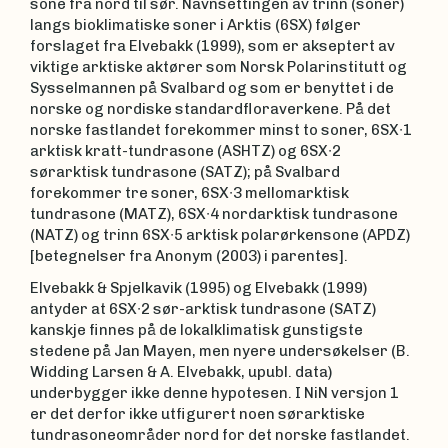
sone fra nord til sør. Navnsettingen av trinn (soner)
langs bioklimatiske soner i Arktis (6SX) følger
forslaget fra Elvebakk (1999), som er akseptert av
viktige arktiske aktører som Norsk Polarinstitutt og
Sysselmannen på Svalbard og som er benyttet i de
norske og nordiske standardfloraverkene. På det
norske fastlandet forekommer minst to soner, 6SX∙1
arktisk kratt-tundrasone (ASHTZ) og 6SX∙2
sørarktisk tundrasone (SATZ); på Svalbard
forekommer tre soner, 6SX∙3 mellomarktisk
tundrasone (MATZ), 6SX∙4 nordarktisk tundrasone
(NATZ) og trinn 6SX∙5 arktisk polarørkensone (APDZ)
[betegnelser fra Anonym (2003) i parentes].
Elvebakk & Spjelkavik (1995) og Elvebakk (1999)
antyder at 6SX∙2 sør-arktisk tundrasone (SATZ)
kanskje finnes på de lokalklimatisk gunstigste
stedene på Jan Mayen, men nyere undersøkelser (B.
Widding Larsen & A. Elvebakk, upubl. data)
underbygger ikke denne hypotesen. I NiN versjon 1
er det derfor ikke utfigurert noen sørarktiske
tundrasoneområder nord for det norske fastlandet.