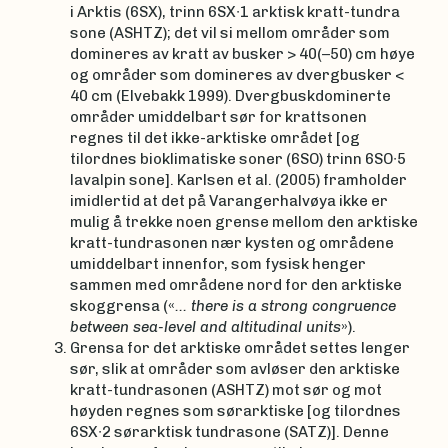
i Arktis (6SX), trinn 6SX∙1 arktisk kratt-tundra
sone (ASHTZ); det vil si mellom områder som
domineres av kratt av busker > 40(–50) cm høye
og områder som domineres av dvergbusker <
40 cm (Elvebakk 1999). Dvergbuskdominerte
områder umiddelbart sør for krattsonen
regnes til det ikke-arktiske området [og
tilordnes bioklimatiske soner (6SO) trinn 6SO∙5
lavalpin sone]. Karlsen et al. (2005) framholder
imidlertid at det på Varangerhalvøya ikke er
mulig å trekke noen grense mellom den arktiske
kratt-tundrasonen nær kysten og områdene
umiddelbart innenfor, som fysisk henger
sammen med områdene nord for den arktiske
skoggrensa («
... there is a strong congruence
between sea-level and altitudinal units
»).
Grensa for det arktiske området settes lenger
sør, slik at områder som avløser den arktiske
kratt-tundrasonen (ASHTZ) mot sør og mot
høyden regnes som sørarktiske [og tilordnes
6SX∙2 sørarktisk tundrasone (SATZ)]. Denne