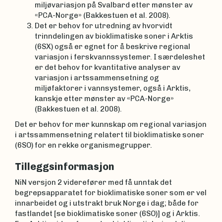
miljøvariasjon på Svalbard etter mønster av
«PCA-Norge» (Bakkestuen et al. 2008).
Det er behov for utredning av hvorvidt
trinndelingen av bioklimatiske soner i Arktis
(6SX) også er egnet for å beskrive regional
variasjon i ferskvannssystemer. I særdeleshet
er det behov for kvantitative analyser av
variasjon i artssammensetning og
miljøfaktorer i vannsystemer, også i Arktis,
kanskje etter mønster av «PCA-Norge»
(Bakkestuen et al. 2008).
Det er behov for mer kunnskap om regional variasjon
i artssammensetning relatert til bioklimatiske soner
(6SO) for en rekke organismegrupper.
Tilleggsinformasjon
NiN versjon 2 viderefører med få unntak det
begrepsapparatet for bioklimatiske soner som er vel
innarbeidet og i utstrakt bruk Norge i dag; både for
fastlandet [se bioklimatiske soner (6SO)] og i Arktis.