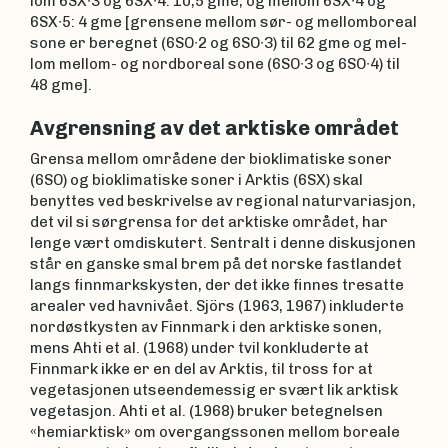
lom 6SX∙3 og 6SX∙4: 10,5 gme; og mellom 6SX∙4 og
6SX∙5: 4 gme [grensene mellom sør- og mel­lomboreal
sone er beregnet (6SO∙2 og 6SO∙3) til 62 gme og mel­
lom mellom- og nordboreal so­ne (6SO∙3 og 6SO∙4) til
48 gme].
Avgrensning av det arktiske området
Grensa mellom områdene der bioklimatiske soner
(6SO) og bioklimatiske soner i Arktis (6SX) skal
benyttes ved beskrivelse av regional naturvariasjon,
det vil si sørgrensa for det arktiske området, har
lenge vært omdiskutert. Sentralt i denne diskusjonen
står en ganske smal brem på det norske fastlandet
langs finnmarkskysten, der det ikke finnes tresatte
arealer ved havnivået. Sjörs (1963, 1967) inkluderte
nordøstkysten av Finnmark i den arktiske sonen,
mens Ahti et al. (1968) under tvil konkluderte at
Finnmark ikke er en del av Arktis, til tross for at
vegetasjonen utseendemessig er svært lik arktisk
vegetasjon. Ahti et al. (1968) bruker betegnelsen
«hemiarktisk» om overgangssonen mellom boreale