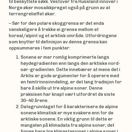
til beskyttete søkk. Vestover fra Russland innover i
Norge øker mosaikkpreget også på grunn av at
terrengrelieffet øker.
– Sør for den polare skoggrensa er det enda
vanskeligere å trekke ei grense mellom et
boreal/alpint og et arktisk område. Utfordringene
som knytter til definisjon av denne grensa kan
oppsummeres i fem punkter:
Sonene er mer romlig komprimerte langs
høydegradienten enn langs den arktiske nord-
sør-gradienten. Dette innebærer at mens det i
Arktis er gode argumenter for å operere med
en femtrinnsinndeling, er det lang tradisjon for
bare å skille ut tre alpine soner. Denne
praksisen har knapt vært utfordret de siste
30–40 årene.
Datagrunnlaget for å karakterisere de alpine
sonene klimatisk er mye svakere enn for de
arktiske sonene. En viktig grunn til dette er
mangelen på klimadata fra alpine soner; det
finnes bare tre klimastasjoner i alpine soner i