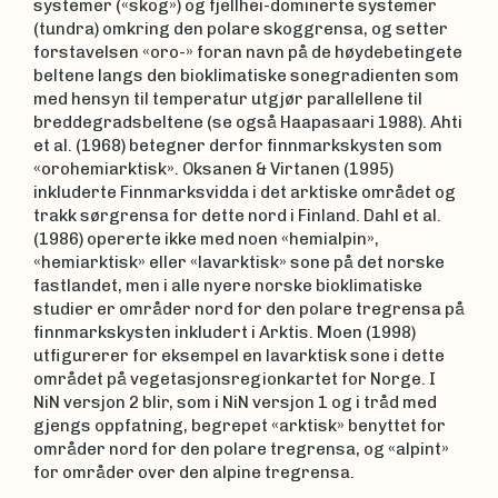
systemer («skog») og fjellhei-dominerte systemer
(tundra) omkring den polare skoggrensa, og setter
forstavelsen «oro-» foran navn på de høydebetingete
beltene langs den bioklimatiske sonegradienten som
med hensyn til temperatur utgjør parallellene til
breddegradsbeltene (se også Haapasaari 1988). Ahti
et al. (1968) betegner derfor finnmarkskysten som
«orohemiarktisk». Oksanen & Virtanen (1995)
inkluderte Finnmarksvidda i det arktiske området og
trakk sørgrensa for dette nord i Finland. Dahl et al.
(1986) opererte ikke med noen «hemialpin»,
«hemiarktisk» eller «lavarktisk» sone på det norske
fast­landet, men i alle nyere norske bioklimatiske
studier er områder nord for den polare tregrensa på
finn­marks­kysten inkludert i Arktis. Moen (1998)
utfigurerer for eksempel en lavarktisk sone i dette
området på vegeta­sjons­regionkartet for Norge. I
NiN versjon 2 blir, som i NiN versjon 1 og i tråd med
gjengs oppfatning, begrepet «arktisk» benyttet for
områder nord for den polare tregrensa, og «alpint»
for områder over den alpine tregrensa.