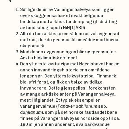
4:
Sørlige deler av Varangerhalvøya som ligger
over skoggrensa har et svakt bølgende
landskap med arktisk tundra-preg (jf. drøfting
av tundrabegrepet i NiN[1]AR9).
Alle de fem arktiske områdene er vel avgrenset
mot sør, der de grenser til områder med boreal
skogsmark.
Med denne avgrensningen blir sørgrensa for
Arktis bioklimatisk definert.
Den ytterste kyststripa mot Nordishavet har en
annen innvandringshistorie enn områdene
lenger sør. Den ytterste kyststripa i Finnmark
ble isfri først, og fikk en bølge av tidlige
innvandrere. Dette gjenspeiles i forekomsten
av mange arktiske arter på Varangerhalvøya,
mest i låglandet. Et typisk eksempel er
varangervalmue (
Papaver dahlianum
ssp.
dahlianum
), som på det norske fastlandet bare
finnes på Varangerhalvøyas nordside opp til ca.
180 m [en annen underart, svalbardvalmue