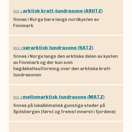
arktisk kratt-tundrasone (ASHTZ)
6SX-1
finnes i Norge bare langs nordkysten av
Finnmark
sørarktisk tundrasone (SATZ)
6SX-2
finnes i Norge langs den arktiske delen av kysten
av Finnmark og der kun som
høgdebelteutforming over den arktiske kratt-
tundrasonen
mellomarktisk tundrasone (MATZ)
6SX-3
finnes på lokalklimatisk gunstige steder på
Spitsbergen (først og fremst innerst i fjordene)