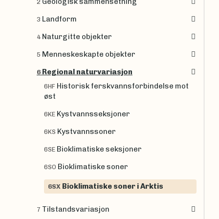
Geologisk sammensetning
2
Landform
3
Naturgitte objekter
4
Menneskeskapte objekter
5
Regional naturvariasjon
6
Historisk ferskvannsforbindelse mot
6HF
øst
Kystvannsseksjoner
6KE
Kystvannssoner
6KS
Bioklimatiske seksjoner
6SE
Bioklimatiske soner
6SO
Bioklimatiske soner i Arktis
6SX
Tilstandsvariasjon
7