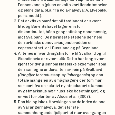
Fennoskandia (pluss enkelte korttidsdataserier
og eldre data, bl.a. fra Kola-halvøya; A. Elvebakk,
pers. medd.).
Det arktiske området på fastlandet er svært
lite, og Barentshavet lager en stor
diskontinuitet, både geografisk og sonemessig,
mot Svalbard. De nærmeste stedene der hele
den arktiske sonevariasjonsbredden er
representert, er i Russland og på Grønland.
Artenes innvandringshistorie til Svalbard og til
Skandinavia er svært ulik. Dette har lenge vært
kjent for dyr gjennom klassiske eksempler som
den særegne underarten av rein på Svalbard
(
Rangifer tarandus
ssp.
spitsbergensis
) og den
totale mangelen av smågnagere der (om man
ser bort fra en relativt nyintrodusert stamme
av østmarkmus nær russiske bosetninger), og
er vist for planter av Alsos et al. (2007).
Den biologiske utforskingen av de indre delene
av Varangerhalvøya, det største
sammenhengende fjellpartiet nær overgangen