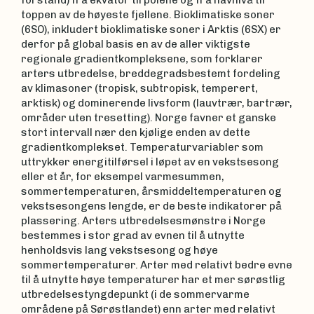
forstand) fra ekvator til polene og fra havnivå til
toppen av de høyeste fjellene. Bioklimatiske soner
(6SO), inkludert bioklimatiske soner i Arktis (6SX) er
derfor på global basis en av de aller viktigste
regionale gradientkompleksene, som forklarer
arters utbredelse, breddegradsbestemt fordeling
av klimasoner (tropisk, subtropisk, temperert,
arktisk) og dominerende livsform (lauvtrær, bartrær,
områder uten tresetting). Norge favner et ganske
stort intervall nær den kjølige enden av dette
gradientkomplekset. Temperaturvariabler som
uttrykker energitilførsel i løpet av en vekstsesong
eller et år, for eksempel varmesummen,
sommertemperaturen, årsmiddeltemperaturen og
vekstsesongens lengde, er de beste indikatorer på
plassering. Arters utbredelsesmønstre i Norge
bestemmes i stor grad av evnen til å utnytte
henholdsvis lang vekstsesong og høye
sommertemperaturer. Arter med relativt bedre evne
til å utnytte høye temperaturer har et mer sørøstlig
utbredelsestyngdepunkt (i de sommervarme
områdene på Sørøstlandet) enn arter med relativt