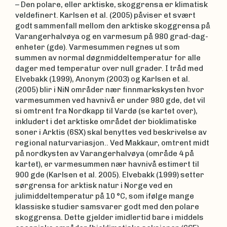
– Den polare, eller arktiske, skoggrensa er klimatisk
veldefinert. Karlsen et al. (2005) påviser et svært
godt sammenfall mellom den arktiske skoggrensa på
Varangerhalvøya og en varmesum på 980 grad-dag-
enheter (gde). Varmesummen regnes ut som
summen av normal døgnmiddeltemperatur for alle
dager med temperatur over null grader. I tråd med
Elvebakk (1999), Anonym (2003) og Karlsen et al.
(2005) blir i NiN områder nær finnmarkskysten hvor
varmesummen ved havnivå er under 980 gde, det vil
si omtrent fra Nordkapp til Vardø (se kartet over),
inkludert i det arktiske området der bioklimatiske
soner i Arktis (6SX) skal benyttes ved beskrivelse av
regional naturvariasjon.. Ved Makkaur, omtrent midt
på nordkysten av Varangerhalvøya (område 4 på
kartet), er varmesummen nær havnivå estimert til
900 gde (Karlsen et al. 2005). Elvebakk (1999) setter
sørgrensa for arktisk natur i Norge ved en
julimiddeltemperatur på 10 °C, som ifølge mange
klassiske studier samsvarer godt med den polare
skoggrensa. Dette gjelder imidlertid bare i middels