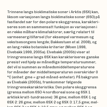
Trinnene langs bioklimatiske soner i Arktis (6SX) kan,
liksom variasjonen langs bioklimatiske soner (6SO) på
fastlandet sør for den polare skoggrensa, karakteri­
seres som en sammensatt funksjon av variasjonen i
en rekke målbare klimafaktorer, særlig relatert til
varmeenergitilførsel (for eksempel varmesum og
vekstsesongens lengde; Bakkestuen et al. 2008), og
en lang rekke botaniske kriterier (Moen 1998,
Elvebakk 1999, 2005a). Elvebakk (2005b) viser at
trinngrensene langs 6SX kan karakteriseres ganske
presist ved hjelp av månedlige tempera­tursummer,
det vil si summen av månedsmiddel­temperaturene
for måneder der middeltemperaturen overskrider 0
°C (enhet: gme = grad-måned-enheter). På bakgrunn
av Elvebakk (2005b), framkom­mer følgende
trinngrense­karak­teristika: Den polare skoggrensa
(grensa mellom 6SO∙4 nordboreal sone og 6SX∙1
arktisk kratt-tundrasone): 36 gme; mellom 6SX∙1 og
6SX∙2: 26 gme; mellom 6SX∙2 og 6SX∙3: 17,5 gme; mel­