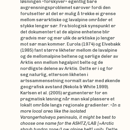
løsningen «forskyver» egentlig bare
avgrensningsproblemet sørover fordi den
forutsetter at det er mulig å trekke ei grense
mellom sørarktiske og lavalpine områder et
stykke lenger sør. Fra biologisk synspunkt er
det dokumentert at de alpine enhetene blir
gradvis mer og mer ulik de arktiske jo lenger
mot sør man kommer. Eurola (1974) og Elvebakk
(1985) fant større likheter mellom de lavalpine
og de mellomalpine beltene og sørlige deler av
Arktis enn mellom høgalpint belte og de
nordligste delene av Arktis. Dette er i og for
seg naturlig, ettersom likheten i
artssammensetning normalt avtar med økende
geografisk avstand (Nekola & White 1999).
Karlsen et al. (2005) argumenterer for en
pragmatisk løsning når man skal plassere et
lokalt område langs regionale gradienter: «
In a
more local area like the isolated
Varangerhalvøya peninsula, it might be best to
choose one name for the ASHTZ/LAB [=Arctic
shrub tundra zone/Low alpine belt] unit
». Dette