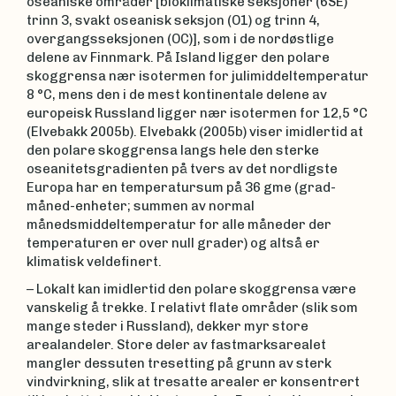
oseaniske områder [bioklimatiske seksjoner (6SE)
trinn 3, svakt oseanisk seksjon (O1) og trinn 4,
overgangsseksjonen (OC)], som i de nordøstlige
delene av Finnmark. På Island ligger den polare
skoggrensa nær isotermen for julimiddeltemperatur
8 °C, mens den i de mest kontinentale delene av
europeisk Russland ligger nær isotermen for 12,5 °C
(Elvebakk 2005b). Elvebakk (2005b) viser imidlertid at
den polare skoggrensa langs hele den sterke
oseanitetsgradienten på tvers av det nordligste
Europa har en temperatursum på 36 gme (grad-
måned-enheter; summen av normal
månedsmiddeltemperatur for alle måneder der
temperaturen er over null grader) og altså er
klimatisk veldefinert.
– Lokalt kan imidlertid den polare skoggrensa være
vanskelig å trekke. I relativt flate områder (slik som
mange steder i Russland), dekker myr store
arealandeler. Store deler av fastmarksarealet
mangler dessuten tresetting på grunn av sterk
vindvirkning, slik at tresatte arealer er konsentrert