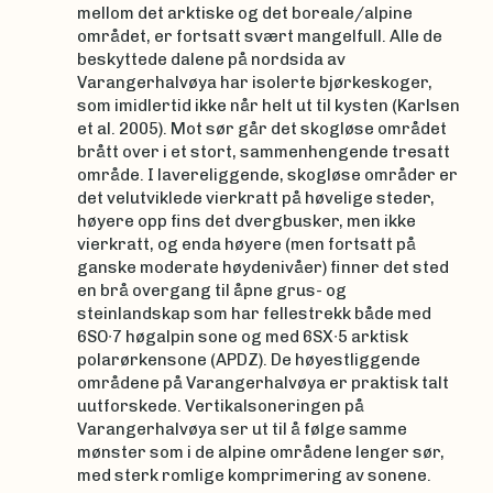
mellom det arktiske og det boreale/alpine
området, er fortsatt svært mangelfull. Alle de
beskyttede dalene på nordsida av
Varangerhalvøya har isolerte bjørkeskoger,
som imidlertid ikke når helt ut til kysten (Karlsen
et al. 2005). Mot sør går det skogløse området
brått over i et stort, sammenhengende tresatt
område. I lavereliggende, skogløse områder er
det velutviklede vierkratt på høvelige steder,
høyere opp fins det dvergbusker, men ikke
vierkratt, og enda høyere (men fortsatt på
ganske moderate høydenivåer) finner det sted
en brå overgang til åpne grus- og
steinlandskap som har fellestrekk både med
6SO∙7 høgalpin sone og med 6SX∙5 arktisk
polarørkensone (APDZ). De høyestliggende
områdene på Varangerhalvøya er praktisk talt
uutforskede. Vertikalsoneringen på
Varangerhalvøya ser ut til å følge samme
mønster som i de alpine områdene lenger sør,
med sterk romlige komprimering av sonene.