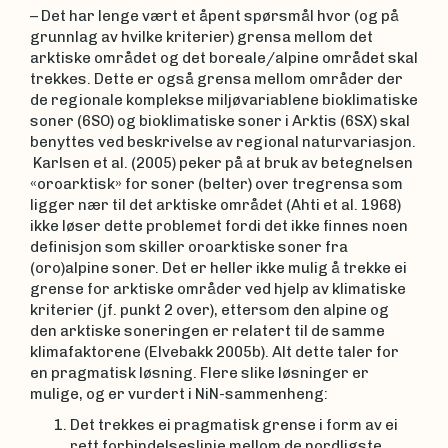
– Det har lenge vært et åpent spørsmål hvor (og på
grunnlag av hvilke kriterier) grensa mellom det
arktiske området og det boreale/alpine området skal
trekkes. Dette er også grensa mellom områder der
de regionale komplekse miljøvariablene bioklimatiske
soner (6SO) og bioklimatiske soner i Arktis (6SX) skal
benyttes ved beskrivelse av regional naturvariasjon.
Karlsen et al. (2005) peker på at bruk av betegnelsen
«oroarktisk» for soner (belter) over tregrensa som
ligger nær til det arktiske området (Ahti et al. 1968)
ikke løser dette problemet fordi det ikke finnes noen
definisjon som skiller oroarktiske soner fra
(oro)alpine soner. Det er heller ikke mulig å trekke ei
grense for arktiske områder ved hjelp av klimatiske
kriterier (jf. punkt 2 over), ettersom den alpine og
den arktiske soneringen er relatert til de samme
klimafaktorene (Elvebakk 2005b). Alt dette taler for
en pragmatisk løsning. Flere slike løsninger er
mulige, og er vurdert i NiN-sammenheng:
Det trekkes ei pragmatisk grense i form av ei
rett forbindelseslinje mellom de nordligste