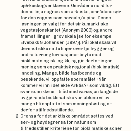
bjørkeskogsenklavene. Områdene nord for
denne linja regnes som arktiske, områdene sør
for den regnes som boreale/alpine. Denne
løsningen er valgt for det sirkumarktiske
vegetasjonskartet (Anonym 2003) og andre
framstillinger i grov skala [se for eksempel
Elvebakk & Johansen (1997)]. På lokal skala vil
derimot slike rette linjer over fjellrygger og
andre terrengformasjoner bryte med
bioklimatologisk logikk, og gir derfor ingen
mening som en praktisk regional (bioklimatisk)
inndeling. Mange, både fastboende og
besøkende, vil oppfatte spørsmålet «Når
kommer vi inn i det ekte Arktis?» som viktig. Ett
svar som ikke er i tråd med variasjon langs de
avgjørende bioklimatiske variablene vil av
mange bli oppfattet som meningsløst og er
derfor utilfredsstillende.
Grensa for det arktiske området settes ved
sør- og høydegrensa for natur som
tilfredsstiller kriteriene for bioklimatiske soner