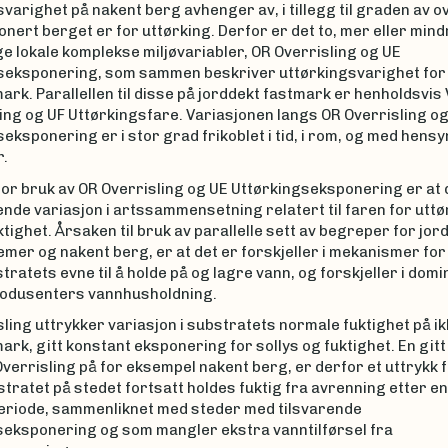
varighet på nakent berg avhenger av, i tillegg til graden av ov
nert berget er for uttørking. Derfor er det to, mer eller mind
 lokale komplekse miljøvariabler, OR Overrisling og UE
seksponering, som sammen beskriver uttørkingsvarighet for 
ark. Parallellen til disse på jorddekt fastmark er henholdsvis
ng og UF Uttørkingsfare. Variasjonen langs OR Overrisling og
eksponering er i stor grad frikoblet i tid, i rom, og med hensyn
.
for bruk av OR Overrisling og UE Uttørkingseksponering er at 
ende variasjon i artssammensetning relatert til faren for uttø
tighet. Årsaken til bruk av parallelle sett av begreper for jor
er og nakent berg, er at det er forskjeller i mekanismer for t
tratets evne til å holde på og lagre vann, og forskjeller i dom
odusenters vannhusholdning.
ling uttrykker variasjon i substratets normale fuktighet på ik
ark, gitt konstant eksponering for sollys og fuktighet. En gitt
verrisling på for eksempel nakent berg, er derfor et uttrykk 
tratet på stedet fortsatt holdes fuktig fra avrenning etter en
riode, sammenliknet med steder med tilsvarende
seksponering og som mangler ekstra vanntilførsel fra