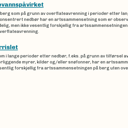
evannspåvirket
 berg som på grunn av overflateavrenning i perioder etter la
konsentrert nedbør har en artssammensetning som er obser
delig, men ikke vesentlig forskjellig fra artssammensetningen
overflateavrenning.
rrislet
m i lange perioder etter nedbør, f.eks. på grunn av tilførsel a
orliggende myrer, kilder og/eller snøfonner, har en artssam
sentlig forskjellig fra artssammensetningen på berg uten over