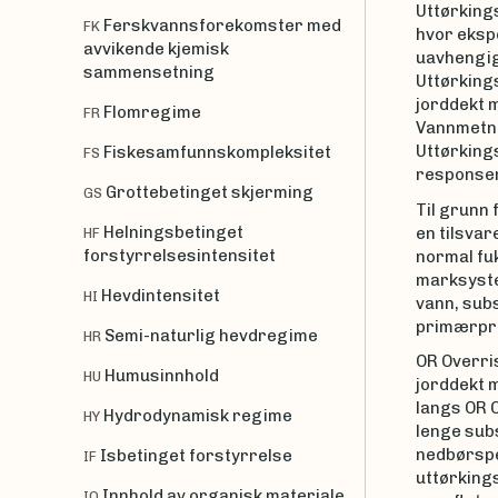
Uttørkings
Ferskvannsforekomster med
FK
hvor ekspo
avvikende kjemisk
uavhengige
sammensetning
Uttørking
jorddekt m
Flomregime
FR
Vannmetni
Uttørkings
Fiskesamfunnskompleksitet
FS
responser
Grottebetinget skjerming
GS
Til grunn 
Helningsbetinget
en tilsvar
HF
forstyrrelsesintensitet
normal fuk
marksystem
Hevdintensitet
HI
vann, subs
primærpr
Semi-naturlig hevdregime
HR
OR Overris
Humusinnhold
HU
jorddekt m
langs OR O
Hydrodynamisk regime
HY
lenge subs
nedbørspe
Isbetinget forstyrrelse
IF
uttørking
Innhold av organisk materiale
IO