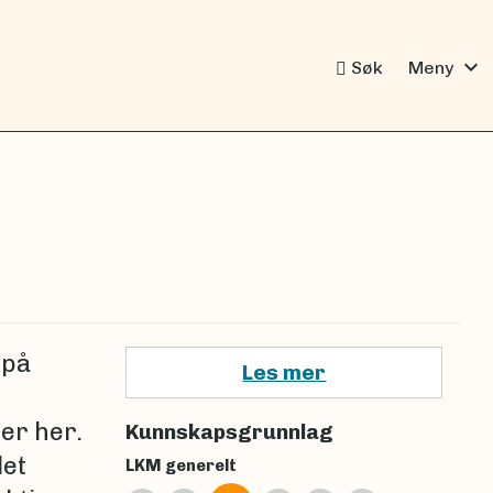
expand_more
Søk
Meny
 på
Les mer
er her.
Kunnskapsgrunnlag
let
LKM generelt