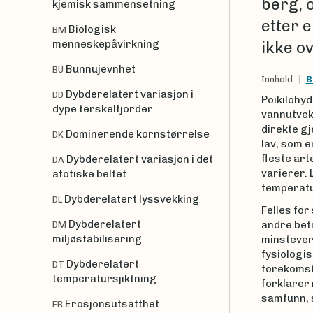
berg, o
kjemisk sammensetning
etter 
Biologisk
BM
menneskepåvirkning
ikke ov
Bunnujevnhet
BU
Innhold
B
Dybderelatert variasjon i
DD
Poikilohy
dype terskelfjorder
vannutvek
direkte g
Dominerende kornstørrelse
DK
lav, som e
fleste art
Dybderelatert variasjon i det
DA
varierer. 
afotiske beltet
temperatur
Dybderelatert lyssvekking
DL
Felles for
Dybderelatert
andre bet
DM
miljøstabilisering
minsteverd
fysiologis
Dybderelatert
DT
forekomst
temperatursjiktning
forklarer
samfunn, 
Erosjonsutsatthet
ER