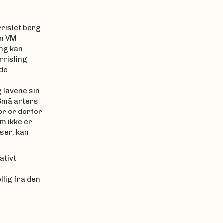
rislet berg
en VM
ng kan
rrisling
de
 lavene sin
 Små arters
er er derfor
om ikke er
ser, kan
ativt
lig fra den