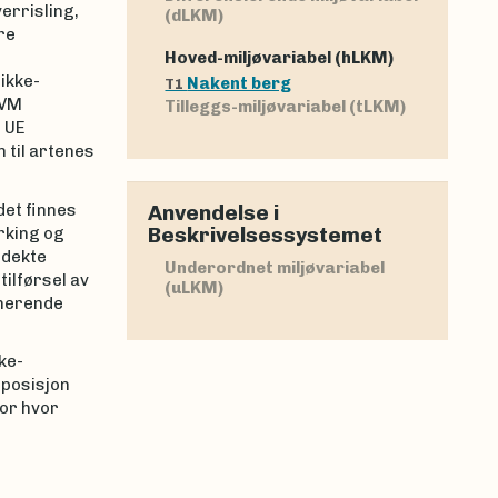
errisling,
(dLKM)
re
Hoved-miljøvariabel (hLKM)
ikke-
Nakent berg
T1
 VM
Tilleggs-miljøvariabel (tLKM)
 UE
 til artenes
det finnes
Anvendelse i
Beskrivelsessystemet
rking og
ddekte
Underordnet miljøvariabel
ilførsel av
(uLKM)
inerende
ke-
 posisjon
for hvor