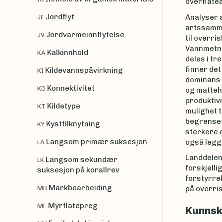
overflate
Jordflyt
Analyser a
JF
artssamme
Jordvarmeinnflytelse
JV
til overri
Vannmetni
Kalkinnhold
KA
deles i tr
finner de
Kildevannspåvirkning
KI
dominans 
Konnektivitet
KO
og matte
produktiv
Kildetype
KT
mulighet t
begrenset 
Kysttilknytning
KY
sterkere e
Langsom primær suksesjon
også legge
LA
Landdelen 
Langsom sekundær
LK
forskjelli
suksesjon på korallrev
forstyrrel
Markbearbeiding
MB
på overris
Myrflatepreg
MF
Kunnsk