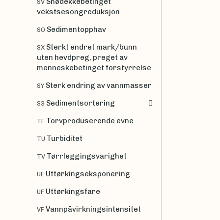
Snødekkebetinget
SV
vekstsesongreduksjon
Sedimentopphav
SO
Sterkt endret mark/bunn
SX
uten hevdpreg, preget av
menneskebetinget forstyrrelse
Sterk endring av vannmasser
SY
Sedimentsortering
S3
Torvproduserende evne
TE
Turbiditet
TU
Tørrleggingsvarighet
TV
Uttørkingseksponering
UE
Uttørkingsfare
UF
Vannpåvirkningsintensitet
VF