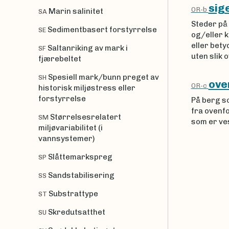
sig
OR-b
Marin salinitet
SA
Steder på
Sedimentbasert forstyrrelse
SE
og/eller 
eller bety
Saltanriking av mark i
SF
uten slik 
fjærebeltet
Spesiell mark/bunn preget av
SH
ove
OR-c
historisk miljøstress eller
forstyrrelse
På berg so
fra ovenf
Størrelsesrelatert
SM
som er ve
miljøvariabilitet (i
vannsystemer)
Slåttemarkspreg
SP
Sandstabilisering
SS
Substrattype
ST
Skredutsatthet
SU