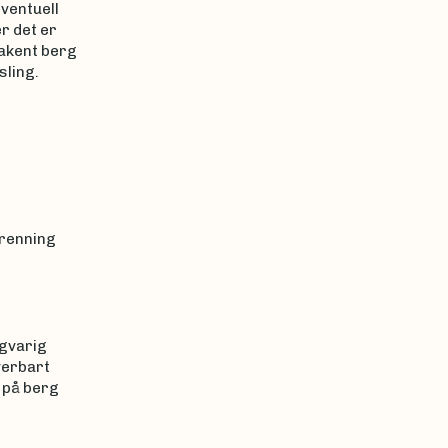
eventuell
r det er
akent berg
sling.
vrenning
ngvarig
verbart
 på berg