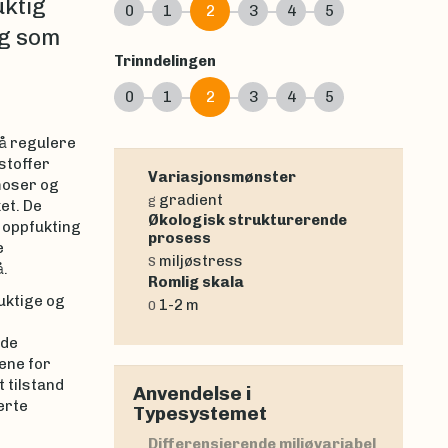
uktig
0
1
2
3
4
5
rg som
Trinndelingen
0
1
2
3
4
5
 å regulere
stoffer
Variasjonsmønster
moser og
gradient
g
et. De
Økologisk strukturerende
g oppfukting
prosess
e
miljøstress
S
å.
Romlig skala
fuktige og
1-2 m
0
lde
lene for
 tilstand
Anvendelse i
erte
Typesystemet
Differensierende miljøvariabel