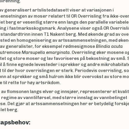
avrenning.
v generalisert artslistedatasett viser at variasjonen i
nsetningen av moser relatert til OR Overrisling fra ikke-over
slet berg er vesentlig større enn langs den parallelle variabel
ng i fastmarksskogsmark. Analysene viser også OR Overrisli
e standardtrinn innen T1 Nakent berg. Med økende grad av ove
t sted en homogenisering av artssammensetningen, med øken
av generalister, for eksempel rødmesigmose
Blindia acuta
hutremose
Marsupella emarginata
. Overrisling øker mosene og
itet og store moser og lav favoriseres på bekostning av små.
il å finne egnede levesteder i sprekker og andre mikrohabitat
til der hvor overrislingen er sterk. Periodevis overrisling, s
nn at sprekker og små hulrom ikke blir overvokst av store mo
 til rette for høy artsrikdom.
av flomsonen langs elver og innsjøer, representerer et kvalit
g regime av vanntilførsel, med større innslag av vannbetinget
se. Det gjør at artssammensetningen her er betydelig forskjel
let berg.
apsbehov: