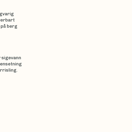
ngvarig
verbart
 på berg
v sigevann
mensetning
risling.