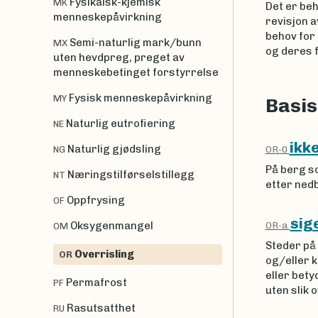
Fysikalsk-kjemisk
MK
Det er beh
menneskepåvirkning
revisjon a
behov for
Semi-naturlig mark/bunn
MX
og deres f
uten hevdpreg, preget av
menneskebetinget forstyrrelse
Fysisk menneskepåvirkning
MY
Basis
Naturlig eutrofiering
NE
ikke
Naturlig gjødsling
OR-0
NG
På berg so
Næringstilførselstillegg
NT
etter ned
Oppfrysing
OF
sig
OR-a
Oksygenmangel
OM
Steder på
Overrisling
OR
og/eller 
eller bety
Permafrost
PF
uten slik 
Rasutsatthet
RU