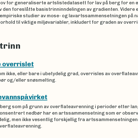
ov for generaliserte artslistedatasett for lav på berg for en 
v den foreslåtte basistrinninndelingen av gradienten. Videre e
 empiriske studier av mose- og lavartssammensetningen på n
orhold til viktige miljøvariabler, inkludert for graden av overri
trinn
 overrislet
m ikke, eller bare i ubetydelig grad, overrisles av overflatea
bør og/eller snøsmelting.
evannspåvirket
 berg som på grunn av overflateavrenning i perioder etter la
konsentrert nedbør har en artssammensetning som er obser
delig, men ikke vesentlig forskjellig fra artssammensetningen
overflateavrenning.