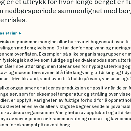
g er et uttrykk for hvor lenge berget er f
en nedbørsperiode sammenlignet med be
errisles.
asistrinn
driske organismer mangler eller har svært begrenset evne til
slingen med omgivelsene. De tar derfor opp vann og nærings
jennom overflaten. Eksempler på slike organismegrupper er 
r fysiologisk aktive som fuktige og i en dvalemodus som uttørk
er tåler noe uttørking, men toleransen for hyppig uttørking o
Lav- og mosearters evner til å tåle langvarig uttørking og høy
er i tørr tilstand, samt evne til å holde på vann, varierer ogs
 slike organismer er at deres produksjon er positiv når de er 
ingelser, som for eksempel temperatur og stråling over visse
ier, er oppfylt. Varigheten av fuktige forhold for å opprettho
k aktivitet er en av de aller viktigste begrensende miljøvariab
er av disse organismene. Varigheten av oppfuktet og uttørket
 mye av variasjonen i artssammensetning i mose- og lavdomin
som for eksempel på nakent berg.