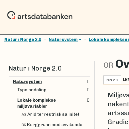
Natur i Norge 2.0
Natursystem
Lokale komplekse 
Ov
OR
Natur i Norge 2.0
LK
NiN 2.0
Natursystem
Typeinndeling
Miljøv
Lokale komplekse
nakent
miljøvariabler
artssa
Arid terrestrisk salinitet
AS
Gradie
Berggrunn med avvikende
BK