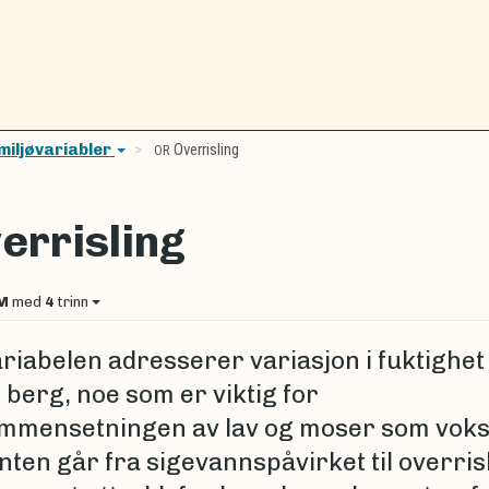
miljøvariabler
Overrisling
OR
errisling
M
med
4
trinn
ariabelen adresserer variasjon i fuktighet
 berg, noe som er viktig for
mmensetningen av lav og moser som voks
nten går fra sigevannspåvirket til overris