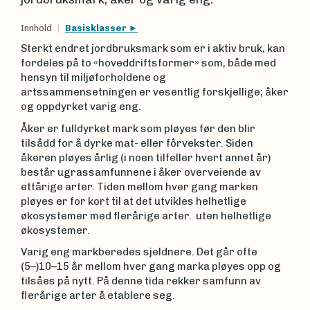
Innhold
Basisklasser
Sterkt endret jordbruksmark som er i aktiv bruk, kan
fordeles på to «hoveddriftsformer» som, både med
hensyn til miljøforholdene og
artssammensetningen er vesentlig forskjellige; åker
og oppdyrket varig eng.
Åker er fulldyrket mark som pløyes før den blir
tilsådd for å dyrke mat- eller fôrvekster. Siden
åkeren pløyes årlig (i noen tilfeller hvert annet år)
består ugrassamfunnene i åker overveiende av
ettårige arter. Tiden mellom hver gang marken
pløyes er for kort til at det utvikles helhetlige
økosystemer med flerårige arter. uten helhetlige
økosystemer.
Varig eng markberedes sjeldnere. Det går ofte
(5–)10–15 år mellom hver gang marka pløyes opp og
tilsåes på nytt. På denne tida rekker samfunn av
flerårige arter å etablere seg.