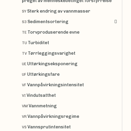
preget av menneskebetinget forstyrrelse
Sterk endring av vannmasser
SY
Sedimentsortering
S3
Torvproduserende evne
TE
Turbiditet
TU
Tørrleggingsvarighet
TV
Uttørkingseksponering
UE
Uttørkingsfare
UF
Vannpåvirkningsintensitet
VF
Vindutsatthet
VI
Vannmetning
VM
Vannpåvirkningsregime
VR
Vannsprutintensitet
VS