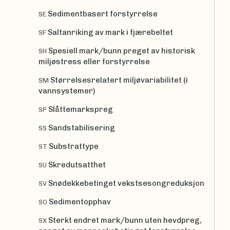
Sedimentbasert forstyrrelse
SE
Saltanriking av mark i fjærebeltet
SF
Spesiell mark/bunn preget av historisk
SH
miljøstress eller forstyrrelse
Størrelsesrelatert miljøvariabilitet (i
SM
vannsystemer)
Slåttemarkspreg
SP
Sandstabilisering
SS
Substrattype
ST
Skredutsatthet
SU
Snødekkebetinget vekstsesongreduksjon
SV
Sedimentopphav
SO
Sterkt endret mark/bunn uten hevdpreg,
SX