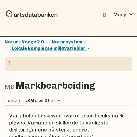
expand_more
Meny
Natur i Norge 2.0
Natursystem
Lokale komplekse miljøvariabler
Navigasjon
Markbearbeiding
MB
LKM
med
2
trinn
NiN 2.0
Variabelen beskriver hvor ofte jordbruksmark
pløyes. Variabelen skiller de to vanligste
driftsregimene på sterkt endret
jordbruksmark; åker og varig eng.