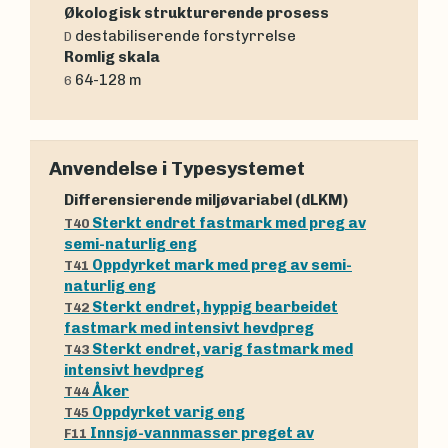
Økologisk strukturerende prosess
destabiliserende forstyrrelse
D
Romlig skala
64-128 m
6
Anvendelse i Typesystemet
Differensierende miljøvariabel (dLKM)
Sterkt endret fastmark med preg av
T40
semi-naturlig eng
Oppdyrket mark med preg av semi-
T41
naturlig eng
Sterkt endret, hyppig bearbeidet
T42
fastmark med intensivt hevdpreg
Sterkt endret, varig fastmark med
T43
intensivt hevdpreg
Åker
T44
Oppdyrket varig eng
T45
Innsjø-vannmasser preget av
F11