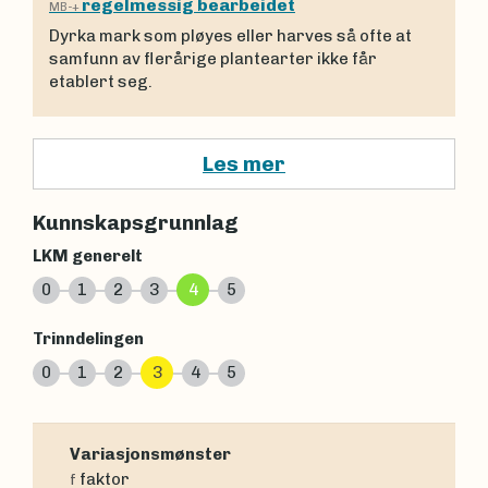
regelmessig bearbeidet
MB-+
Dyrka mark som pløyes eller harves så ofte at
samfunn av flerårige plantearter ikke får
etablert seg.
Les mer
Kunnskapsgrunnlag
LKM generelt
0
1
2
3
4
5
Trinndelingen
0
1
2
3
4
5
Variasjonsmønster
faktor
f