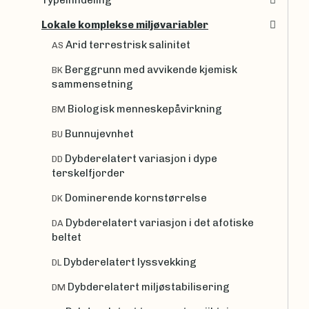
Typeinndeling
Lokale komplekse miljøvariabler
Arid terrestrisk salinitet
AS
Berggrunn med avvikende kjemisk
BK
sammensetning
Biologisk menneskepåvirkning
BM
Bunnujevnhet
BU
Dybderelatert variasjon i dype
DD
terskelfjorder
Dominerende kornstørrelse
DK
Dybderelatert variasjon i det afotiske
DA
beltet
Dybderelatert lyssvekking
DL
Dybderelatert miljøstabilisering
DM