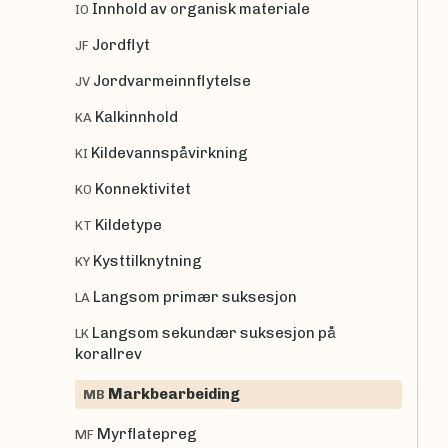
Innhold av organisk materiale
IO
Jordflyt
JF
Jordvarmeinnflytelse
JV
Kalkinnhold
KA
Kildevannspåvirkning
KI
Konnektivitet
KO
Kildetype
KT
Kysttilknytning
KY
Langsom primær suksesjon
LA
Langsom sekundær suksesjon på
LK
korallrev
Markbearbeiding
MB
Myrflatepreg
MF