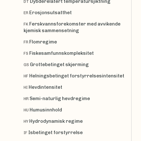
Dybderelatert temperatursjiktning
DT
Erosjonsutsatthet
ER
Ferskvannsforekomster med avvikende
FK
kjemisk sammensetning
Flomregime
FR
Fiskesamfunnskompleksitet
FS
Grottebetinget skjerming
GS
Helningsbetinget forstyrrelsesintensitet
HF
Hevdintensitet
HI
Semi-naturlig hevdregime
HR
Humusinnhold
HU
Hydrodynamisk regime
HY
Isbetinget forstyrrelse
IF