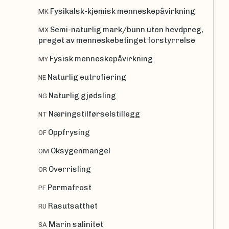
Fysikalsk-kjemisk menneskepåvirkning
MK
Semi-naturlig mark/bunn uten hevdpreg,
MX
preget av menneskebetinget forstyrrelse
Fysisk menneskepåvirkning
MY
Naturlig eutrofiering
NE
Naturlig gjødsling
NG
Næringstilførselstillegg
NT
Oppfrysing
OF
Oksygenmangel
OM
Overrisling
OR
Permafrost
PF
Rasutsatthet
RU
Marin salinitet
SA