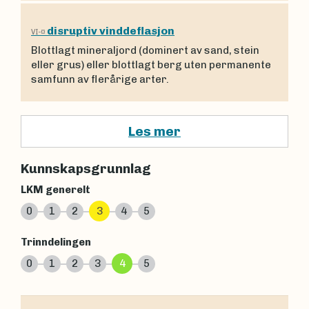
disruptiv vinddeflasjon
VI-¤
Blottlagt mineraljord (dominert av sand, stein
eller grus) eller blottlagt berg uten permanente
samfunn av flerårige arter.
Les mer
Kunnskapsgrunnlag
LKM generelt
0
1
2
3
4
5
Trinndelingen
0
1
2
3
4
5