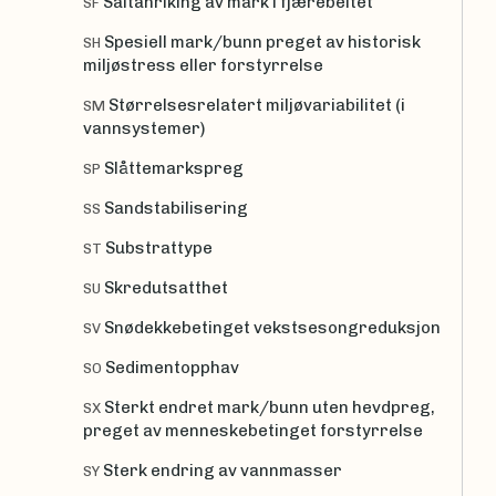
Saltanriking av mark i fjærebeltet
SF
Spesiell mark/bunn preget av historisk
SH
miljøstress eller forstyrrelse
Størrelsesrelatert miljøvariabilitet (i
SM
vannsystemer)
Slåttemarkspreg
SP
Sandstabilisering
SS
Substrattype
ST
Skredutsatthet
SU
Snødekkebetinget vekstsesongreduksjon
SV
Sedimentopphav
SO
Sterkt endret mark/bunn uten hevdpreg,
SX
preget av menneskebetinget forstyrrelse
Sterk endring av vannmasser
SY