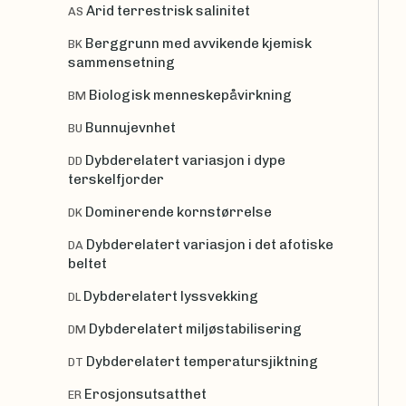
Arid terrestrisk salinitet
AS
Berggrunn med avvikende kjemisk
BK
sammensetning
Biologisk menneskepåvirkning
BM
Bunnujevnhet
BU
Dybderelatert variasjon i dype
DD
terskelfjorder
Dominerende kornstørrelse
DK
Dybderelatert variasjon i det afotiske
DA
beltet
Dybderelatert lyssvekking
DL
Dybderelatert miljøstabilisering
DM
Dybderelatert temperatursjiktning
DT
Erosjonsutsatthet
ER