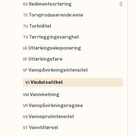
Sedimentsortering
S3
Torvproduserende evne
TE
Turbiditet
TU
Tørrleggingsvarighet
TV
Uttørkingseksponering
UE
Uttørkingsfare
UF
Vannpåvirkningsintensitet
VF
Vindutsatthet
VI
Vannmetning
VM
Vannpåvirkningsregime
VR
Vannsprutintensitet
VS
Vanntilførsel
VT