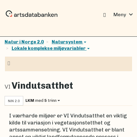
expand_more
Meny
Natur i Norge 2.0
Natursystem
Lokale komplekse miljøvariabler
Navigasjon
Vindutsatthet
VI
LKM
med
5
trinn
NiN 2.0
I værharde miljøer er VI Vindutsatthet en viktig
kilde til variasjon i vegetasjonstetthet og
artssammensetning. VI Vindutsatthet er blant
annet en viktig landformdannende prosess i