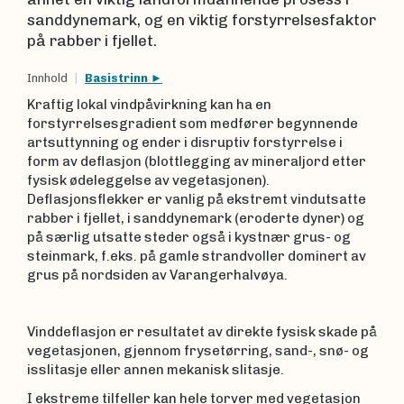
sanddynemark, og en viktig forstyrrelsesfaktor
på rabber i fjellet.
Innhold
Basistrinn
Kraftig lokal vindpåvirkning kan ha en
forstyrrelsesgradient som medfører begynnende
artsuttynning og ender i disruptiv forstyrrelse i
form av deflasjon (blottlegging av mineraljord etter
fysisk ødeleggelse av vegetasjonen).
Deflasjonsflekker er vanlig på ekstremt vindutsatte
rabber i fjellet, i sanddynemark (eroderte dyner) og
på særlig utsatte steder også i kystnær grus- og
steinmark, f.eks. på gamle strandvoller dominert av
grus på nordsiden av Varangerhalvøya.
Vinddeflasjon er resultatet av direkte fysisk skade på
vegetasjonen, gjennom frysetørring, sand-, snø- og
isslitasje eller annen mekanisk slitasje.
I ekstreme tilfeller kan hele torver med vegetasjon