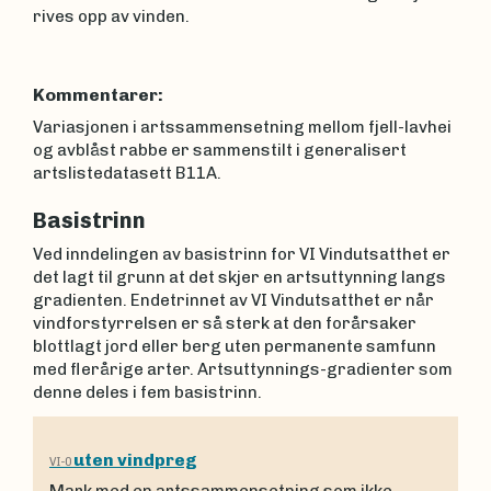
rives opp av vinden.
Kommentarer:
Variasjonen i artssammensetning mellom fjell-lavhei
og avblåst rabbe er sammenstilt i generalisert
artslistedatasett B11A.
Basistrinn
Ved inndelingen av basistrinn for VI Vindutsatthet er
det lagt til grunn at det skjer en artsuttynning langs
gradienten. Endetrinnet av VI Vindutsatthet er når
vindforstyrrelsen er så sterk at den forårsaker
blottlagt jord eller berg uten permanente samfunn
med flerårige arter. Artsuttynnings-gradienter som
denne deles i fem basistrinn.
uten vindpreg
VI-0