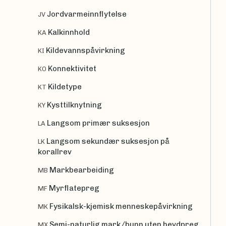
Jordvarmeinnflytelse
JV
Kalkinnhold
KA
Kildevannspåvirkning
KI
Konnektivitet
KO
Kildetype
KT
Kysttilknytning
KY
Langsom primær suksesjon
LA
Langsom sekundær suksesjon på
LK
korallrev
Markbearbeiding
MB
Myrflatepreg
MF
Fysikalsk-kjemisk menneskepåvirkning
MK
Semi-naturlig mark/bunn uten hevdpreg,
MX