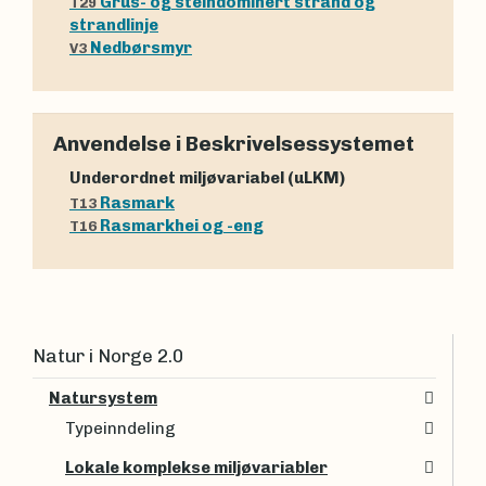
Grus- og steindominert strand og
T29
strandlinje
Nedbørsmyr
V3
Anvendelse i Beskrivelsessystemet
Underordnet miljøvariabel (uLKM)
Rasmark
T13
Rasmarkhei og -eng
T16
Natur i Norge 2.0
Natursystem
Typeinndeling
Lokale komplekse miljøvariabler