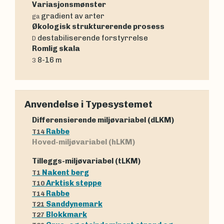
Variasjonsmønster
gradient av arter
ga
Økologisk strukturerende prosess
destabiliserende forstyrrelse
D
Romlig skala
8-16 m
3
Anvendelse i Typesystemet
Differensierende miljøvariabel (dLKM)
Rabbe
T14
Hoved-miljøvariabel (hLKM)
Tilleggs-miljøvariabel (tLKM)
Nakent berg
T1
Arktisk steppe
T10
Rabbe
T14
Sanddynemark
T21
Blokkmark
T27