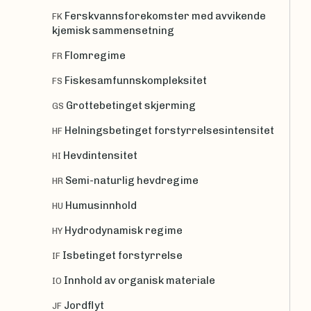
Ferskvannsforekomster med avvikende
FK
kjemisk sammensetning
Flomregime
FR
Fiskesamfunnskompleksitet
FS
Grottebetinget skjerming
GS
Helningsbetinget forstyrrelsesintensitet
HF
Hevdintensitet
HI
Semi-naturlig hevdregime
HR
Humusinnhold
HU
Hydrodynamisk regime
HY
Isbetinget forstyrrelse
IF
Innhold av organisk materiale
IO
Jordflyt
JF