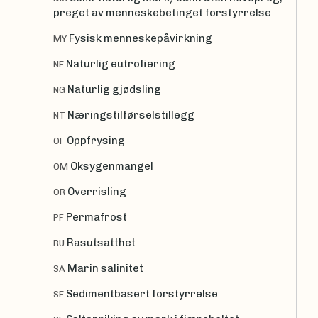
preget av menneskebetinget forstyrrelse
Fysisk menneskepåvirkning
MY
Naturlig eutrofiering
NE
Naturlig gjødsling
NG
Næringstilførselstillegg
NT
Oppfrysing
OF
Oksygenmangel
OM
Overrisling
OR
Permafrost
PF
Rasutsatthet
RU
Marin salinitet
SA
Sedimentbasert forstyrrelse
SE