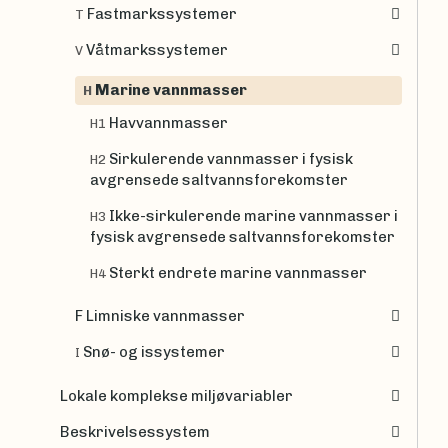
Fastmarkssystemer
T
Våtmarkssystemer
V
Marine vannmasser
H
Havvannmasser
H1
Sirkulerende vannmasser i fysisk
H2
avgrensede saltvannsforekomster
Ikke-sirkulerende marine vannmasser i
H3
fysisk avgrensede saltvannsforekomster
Sterkt endrete marine vannmasser
H4
F Limniske vannmasser
Snø- og issystemer
I
Lokale komplekse miljøvariabler
Beskrivelsessystem