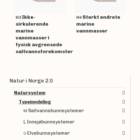
Ikke-
Sterkt endrete
H3
H4
sirkulerende
marine
marine
vannmasser
vannmasser i
fysisk avgrensede
saltvannsforekomster
Natur i Norge 2.0
Natursystem
Typeinndeling
Saltvannsbunnsystemer
M
L Innsjøbunnsystemer
Elvebunnsystemer
O