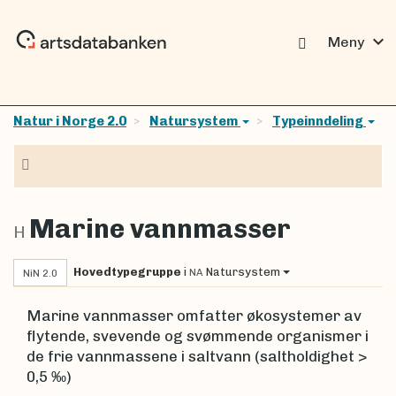
expand_more
Meny
Natur i Norge 2.0
Natursystem
Typeinndeling
Navigasjon
Marine vannmasser
H
Hovedtypegruppe
i
Natursystem
NA
NiN 2.0
Marine vannmasser omfatter økosystemer av
flytende, svevende og svømmende organismer i
de frie vannmassene i saltvann (saltholdighet >
0,5 ‰)