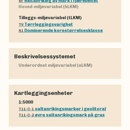
Saltanriking av mark i fjærebeltet
SF
Hoved-miljøvariabel (hLKM)
Tilleggs-miljøvariabel (tLKM)
Tørrleggingsvarighet
TV
Dominerende kornstørrelsesklasse
S1
Beskrivelsessystemet
Underordnet miljøvariabel (uLKM)
Kartleggingsenheter
1:5000
saltanrikingsmarker i geolitoral
T11-C-1
øvre saltanrikingsmark på grus
T11-C-2