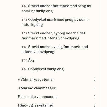
Sterkt endret fastmark med preg av
T40
semi-naturlig eng
Oppdyrket mark med preg av semi-
T41
naturlig eng
Sterkt endret, hyppig bearbeidet
T42
fastmark med intensivt hevdpreg
Sterkt endret, varig fastmark med
T43
intensivt hevdpreg
Åker
T44
Oppdyrket varig eng
T45
Våtmarkssystemer
V
Marine vannmasser
H
F Limniske vannmasser
Snø- og issystemer
I