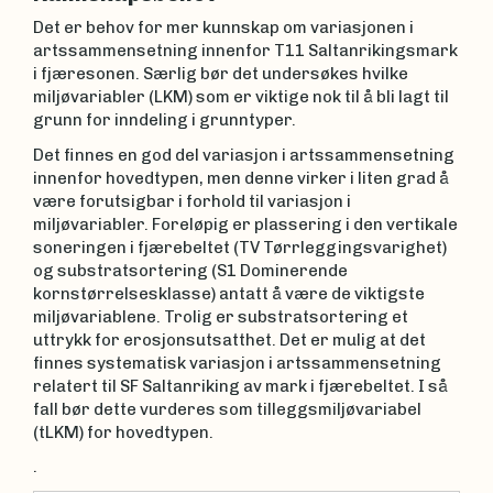
Det er behov for mer kunnskap om variasjonen i
artssammensetning innenfor T11 Saltanrikingsmark
i fjæresonen. Særlig bør det undersøkes hvilke
miljøvariabler (LKM) som er viktige nok til å bli lagt til
grunn for inndeling i grunntyper.
Det finnes en god del variasjon i artssammensetning
innenfor hovedtypen, men denne virker i liten grad å
være forutsigbar i forhold til variasjon i
miljøvariabler. Foreløpig er plassering i den vertikale
soneringen i fjærebeltet (TV Tørrleggingsvarighet)
og substratsortering (S1 Dominerende
kornstørrelsesklasse) antatt å være de viktigste
miljøvariablene. Trolig er substratsortering et
uttrykk for erosjonsutsatthet. Det er mulig at det
finnes systematisk variasjon i artssammensetning
relatert til SF Saltanriking av mark i fjærebeltet. I så
fall bør dette vurderes som tilleggsmiljøvariabel
(tLKM) for hovedtypen.
.