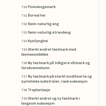
Flomskogsmark
T30
Boreal hei
T31
Semi-naturlig eng
T32
Semi-naturlig strandeng
T33
Kystlynghei
T34
Sterkt endret fastmark med
T35
løsmassedekke
Ny fastmark på tidligere våtmark og
T36
ferskvannsbunn
Ny fastmark på sterkt modifiserte og
T37
syntetiske substrater, rask suksesjon
Treplantasje
T38
Sterkt endret og ny fastmark i
T39
langsom suksesjon