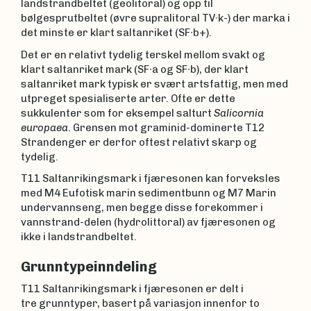
landstrandbeltet (geolitoral) og opp til
bølgesprutbeltet (øvre supralitoral TV∙k-) der marka i
det minste er klart saltanriket (SF∙b+).
Det er en relativt tydelig terskel mellom svakt og
klart saltanriket mark (SF∙a og SF∙b), der klart
saltanriket mark typisk er svært artsfattig, men med
utpreget spesialiserte arter. Ofte er dette
sukkulenter som for eksempel salturt
Salicornia
europaea
. Grensen mot graminid-dominerte T12
Strandenger er derfor oftest relativt skarp og
tydelig.
T11 Saltanrikingsmark i fjæresonen kan forveksles
med M4 Eufotisk marin sedimentbunn og M7 Marin
undervannseng, men begge disse forekommer i
vannstrand-delen (hydrolittoral) av fjæresonen og
ikke i landstrandbeltet.
Grunntypeinndeling
T11 Saltanrikingsmark i fjæresonen er delt i
tre grunntyper, basert på variasjon innenfor to