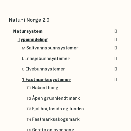
Natur i Norge 2.0
Natursystem
Typeinndeling
Saltvannsbunnsystemer
M
L Innsjøbunnsystemer
Elvebunnsystemer
O
Fastmarkssystemer
T
Nakent berg
T1
Åpen grunnlendt mark
T2
Fjellhei, leside og tundra
T3
Fastmarksskogsmark
T4
Grotte og overheng
T5