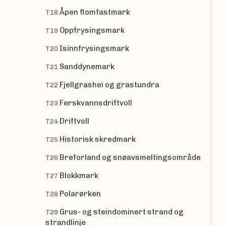
Åpen flomfastmark
T18
Oppfrysingsmark
T19
Isinnfrysingsmark
T20
Sanddynemark
T21
Fjellgrashei og grastundra
T22
Ferskvannsdriftvoll
T23
Driftvoll
T24
Historisk skredmark
T25
Breforland og snøavsmeltingsområde
T26
Blokkmark
T27
Polarørken
T28
Grus- og steindominert strand og
T29
strandlinje