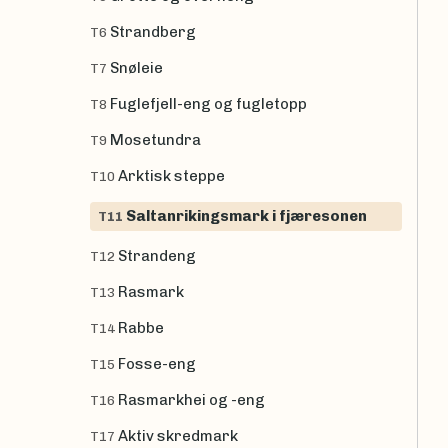
Strandberg
T6
Snøleie
T7
Fuglefjell-eng og fugletopp
T8
Mosetundra
T9
Arktisk steppe
T10
Saltanrikingsmark i fjæresonen
T11
Strandeng
T12
Rasmark
T13
Rabbe
T14
Fosse-eng
T15
Rasmarkhei og -eng
T16
Aktiv skredmark
T17