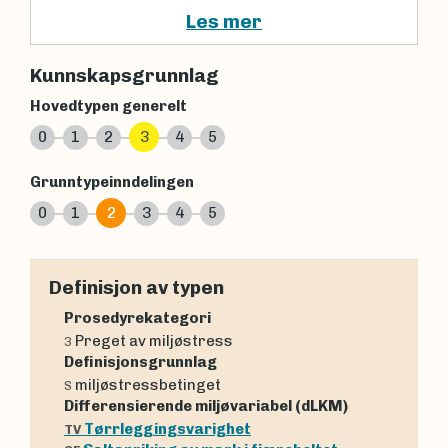
Les mer
Kunnskapsgrunnlag
Hovedtypen generelt
0
1
2
3
4
5
Grunntypeinndelingen
0
1
2
3
4
5
Definisjon av typen
Prosedyrekategori
Preget av miljøstress
3
Definisjonsgrunnlag
miljøstressbetinget
S
Differensierende miljøvariabel (dLKM)
Tørrleggingsvarighet
TV