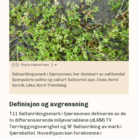
|
Rune Halvorsen
Saltanrikingsmark i fjæresonen, her dominert av saltbendel
Spergularia salina
og salturt
Salicornia spp
. Osen, Nord-
Gutvik, Leka, Nord-Trøndelag.
Definisjon og avgrensning
T11 Saltanrikingsmark i fjæresonen defineres av de
to differensierende miljøvariablene (dLKM) TV
Tørrleggingsvarighet og SF Saltanriking av mark i
fjærebeltet. Hovedtypen kan forekomme i