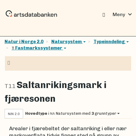
expand_more
Meny
Natur i Norge 2.0
Natursystem
Typeinndeling
Fastmarkssystemer
T
Navigasjon
Saltanrikingsmark i
T11
fjæresonen
Hovedtype
i
Natursystem
med
3
grunntyper
NA
NiN 2.0
Arealer i fjærebeltet der saltanriking i eller nær
markoverflata tidvis finner sted på grunn av