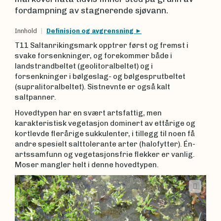
fordampning av stagnerende sjøvann.
Innhold
Definisjon og avgrensning
T11 Saltanrikingsmark opptrer først og fremst i
svake forsenkninger, og forekommer både i
landstrandbeltet (geolitoralbeltet) og i
forsenkninger i bølgeslag- og bølgesprutbeltet
(supralitoralbeltet). Sistnevnte er også kalt
saltpanner.
Hovedtypen har en svært artsfattig, men
karakteristisk vegetasjon dominert av ettårige og
kortlevde flerårige sukkulenter, i tillegg til noen få
andre spesielt salttolerante arter (halofytter). Én-
artssamfunn og vegetasjonsfrie flekker er vanlig.
Moser mangler helt i denne hovedtypen.