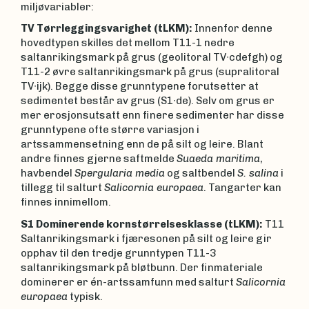
miljøvariabler:
TV Tørrleggingsvarighet (tLKM):
Innenfor denne
hovedtypen skilles det mellom T11-1 nedre
saltanrikingsmark på grus (geolitoral TV∙cdefgh) og
T11-2 øvre saltanrikingsmark på grus (supralitoral
TV∙ijk). Begge disse grunntypene forutsetter at
sedimentet består av grus (S1∙de). Selv om grus er
mer erosjonsutsatt enn finere sedimenter har disse
grunntypene ofte større variasjon i
artssammensetning enn de på silt og leire. Blant
andre finnes gjerne saftmelde
Suaeda maritima
,
havbendel
Spergularia media
og saltbendel
S. salina
i
tillegg til salturt
Salicornia europaea
. Tangarter kan
finnes innimellom.
S1 Dominerende kornstørrelsesklasse (tLKM):
T11
Saltanrikingsmark i fjæresonen på silt og leire gir
opphav til den tredje grunntypen T11-3
saltanrikingsmark på bløtbunn. Der finmateriale
dominerer er én-artssamfunn med salturt
Salicornia
europaea
typisk.