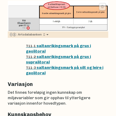
|
Artsdatabanken
saltanrikingsmark på grus i
T11-1
geolitoral
saltanrikingsmark på grus i
T11-2
supralitoral
saltanrikingsmark på silt og leire i
T11-3
geolitoral
Variasjon
Det finnes foreløpig ingen kunnskap om
miljøvariabler som gir opphav til ytterligere
variasjon innenfor hovedtypen.
Kunnskapsbehov