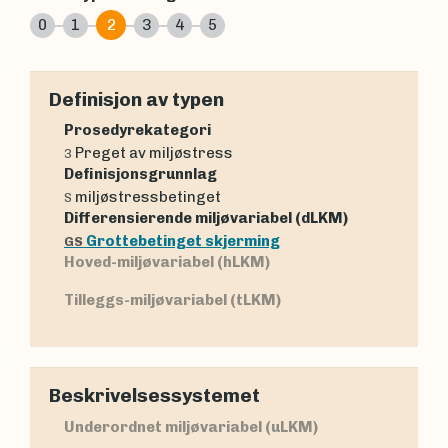
0
1
2
3
4
5
Definisjon av typen
Prosedyrekategori
Preget av miljøstress
3
Definisjonsgrunnlag
miljøstressbetinget
S
Differensierende miljøvariabel (dLKM)
Grottebetinget skjerming
GS
Hoved-miljøvariabel (hLKM)
Tilleggs-miljøvariabel (tLKM)
Beskrivelsessystemet
Underordnet miljøvariabel (uLKM)