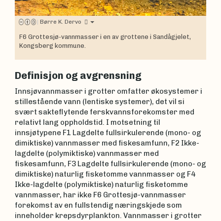
|
Børre K. Dervo
F6 Grottesjø-vannmasser i en av grottene i Sandågjelet,
Kongsberg kommune.
Definisjon og avgrensning
Innsjøvannmasser i grotter omfatter økosystemer i
stillestående vann (lentiske systemer), det vil si
svært sakteflytende ferskvannsforekomster med
relativt lang oppholdstid. I motsetning til
innsjøtypene F1 Lagdelte fullsirkulerende (mono- og
dimiktiske) vannmasser med fiskesamfunn, F2 Ikke-
lagdelte (polymiktiske) vannmasser med
fiskesamfunn, F3 Lagdelte fullsirkulerende (mono- og
dimiktiske) naturlig fisketomme vannmasser og F4
Ikke-lagdelte (polymiktiske) naturlig fisketomme
vannmasser, har ikke F6 Grottesjø-vannmasser
forekomst av en fullstendig næringskjede som
inneholder krepsdyrplankton. Vannmasser i grotter