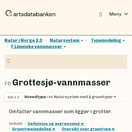
expand_more
Meny
Natur i Norge 2.0
Natursystem
Typeinndeling
F Limniske vannmasser
Navigasjon
Grottesjø-vannmasser
F6
Hovedtype
i
Natursystem
med
1
grunntyper
NA
NiN 2.0
Omfatter vannmasser som ligger i grotter.
Innhold
Definisjon og avgrensning
Grunntypeinndeling
Oversikt over grunntype