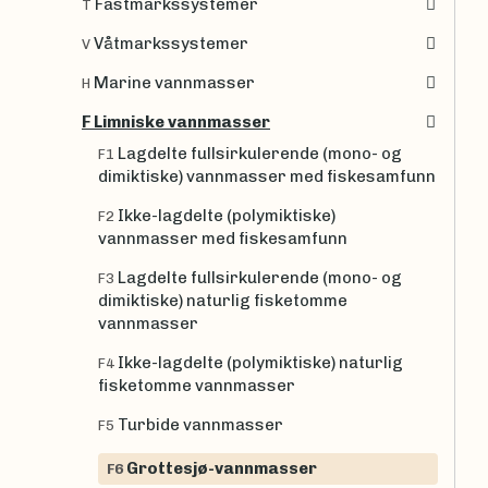
Fastmarkssystemer
T
Våtmarkssystemer
V
Marine vannmasser
H
F Limniske vannmasser
Lagdelte fullsirkulerende (mono- og
F1
dimiktiske) vannmasser med fiskesamfunn
Ikke-lagdelte (polymiktiske)
F2
vannmasser med fiskesamfunn
Lagdelte fullsirkulerende (mono- og
F3
dimiktiske) naturlig fisketomme
vannmasser
Ikke-lagdelte (polymiktiske) naturlig
F4
fisketomme vannmasser
Turbide vannmasser
F5
Grottesjø-vannmasser
F6