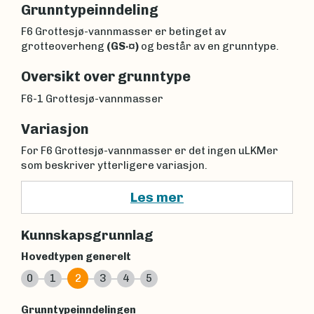
Grunntypeinndeling
F6 Grottesjø-vannmasser er betinget av
grotteoverheng
(GS
·¤)
og består av en grunntype.
Oversikt over grunntype
F6-1 Grottesjø-vannmasser
Variasjon
For F6 Grottesjø-vannmasser er det ingen uLKMer
som beskriver ytterligere variasjon.
Les mer
Kunnskapsgrunnlag
Hovedtypen generelt
0
1
2
3
4
5
Grunntypeinndelingen