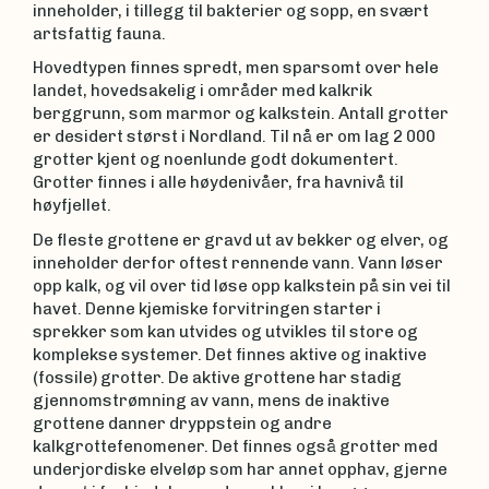
inneholder, i tillegg til bakterier og sopp, en svært
artsfattig fauna.
Hovedtypen finnes spredt, men sparsomt over hele
landet, hovedsakelig i områder med kalkrik
berggrunn, som marmor og kalkstein. Antall grotter
er desidert størst i Nordland. Til nå er om lag 2 000
grotter kjent og noenlunde godt dokumentert.
Grotter finnes i alle høydenivåer, fra havnivå til
høyfjellet.
De fleste grottene er gravd ut av bekker og elver, og
inneholder derfor oftest rennende vann. Vann løser
opp kalk, og vil over tid løse opp kalkstein på sin vei til
havet. Denne kjemiske forvitringen starter i
sprekker som kan utvides og utvikles til store og
komplekse systemer. Det finnes aktive og inaktive
(fossile) grotter. De aktive grottene har stadig
gjennomstrømning av vann, mens de inaktive
grottene danner dryppstein og andre
kalkgrottefenomener. Det finnes også grotter med
underjordiske elveløp som har annet opphav, gjerne