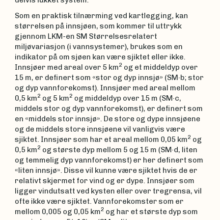
delvis lukket system.
Som en praktisk tilnærming ved kartlegging, kan
størrelsen på innsjøen, som kommer til uttrykk
gjennom LKM-en SM Størrelsesrelatert
miljøvariasjon (i vannsystemer), brukes som en
indikator på om sjøen kan være sjiktet eller ikke.
2
Innsjøer med areal over 5 km
og et middeldyp over
15 m, er definert som «stor og dyp innsjø» (SM·b; stor
og dyp vannforekomst). Innsjøer med areal mellom
2
2
0,5 km
og 5 km
og middeldyp over 15 m (SM·c,
middels stor og dyp vannforekomst), er definert som
en «middels stor innsjø». De store og dype innsjøene
og de middels store innsjøene vil vanligvis være
2
sjiktet. Innsjøer som har et areal mellom 0,05 km
og
2
0,5 km
og største dyp mellom 5 og 15 m (SM·d, liten
og temmelig dyp vannforekomst) er her definert som
«liten innsjø». Disse vil kunne være sjiktet hvis de er
relativt skjermet for vind og er dype. Innsjøer som
ligger vindutsatt ved kysten eller over tregrensa, vil
ofte ikke være sjiktet. Vannforekomster som er
2
mellom 0,005 og 0,05 km
og har et største dyp som