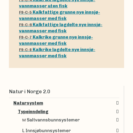
vannmasser uten fisk
Kalkfattige grunne nye innsjø-
F9-C-5
vannmasser med fisk
Kalkfattige lagdelte nye innsjø-
F9-C-6
vannmasser med fisk
Kalkrike grunne nye innsjø-
F9-C-7
vannmasser med fisk
Kalkrike lagdelte nye innsjø-
F9-C-8
vannmasser med fisk
Natur i Norge 2.0
Natursystem
Typeinndeling
Saltvannsbunnsystemer
M
L Innsjøbunnsystemer