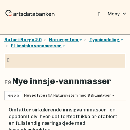
expand_more
Meny
Natur i Norge 2.0
Natursystem
Typeinndeling
F Limniske vannmasser
Navigasjon
Nye innsjø-vannmasser
F9
Hovedtype
i
Natursystem
med
8
grunntyper
NA
NiN 2.0
Omfatter sirkulerende innsjøvannmasser i en
oppdemt elv, hvor det fortsatt ikke er etablert
en fullstendig næringskjede med
krepsdyrplankton.