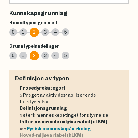
Kunnskapsgrunnlag
Hovedtypen generelt
0
1
2
3
4
5
Grunntypeinndelingen
0
1
2
3
4
5
Definisjon av typen
Prosedyrekategori
Preget av aktiv destabiliserende
5
forstyrrelse
Definisjonsgrunnlag
sterk menneskebetinget forstyrrelse
N
Differensierende miljøvariabel (dLKM)
Fysisk menneskepåvirkning
MY
Hoved-miljøvariabel (hLKM)