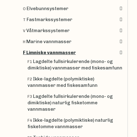
Elvebunnsystemer
O
Fastmarkssystemer
T
Våtmarkssystemer
V
Marine vannmasser
H
F Limniske vannmasser
Lagdelte fullsirkulerende (mono- og
F1
dimiktiske) vannmasser med fiskesamfunn
Ikke-lagdelte (polymiktiske)
F2
vannmasser med fiskesamfunn
Lagdelte fullsirkulerende (mono- og
F3
dimiktiske) naturlig fisketomme
vannmasser
Ikke-lagdelte (polymiktiske) naturlig
F4
fisketomme vannmasser