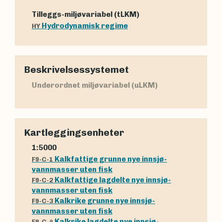
Tilleggs-miljøvariabel (tLKM)
Hydrodynamisk regime
HY
Beskrivelsessystemet
Underordnet miljøvariabel (uLKM)
Kartleggingsenheter
1:5000
Kalkfattige grunne nye innsjø-
F9-C-1
vannmasser uten fisk
Kalkfattige lagdelte nye innsjø-
F9-C-2
vannmasser uten fisk
Kalkrike grunne nye innsjø-
F9-C-3
vannmasser uten fisk
Kalkrike lagdelte nye innsjø-
F9-C-4