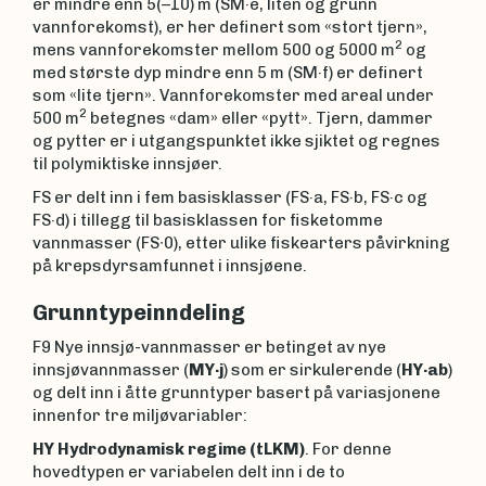
er mindre enn 5(–10) m (SM·e, liten og grunn
vannforekomst), er her definert som «stort tjern»,
2
mens vannforekomster mellom 500 og 5000 m
og
med største dyp mindre enn 5 m (SM·f) er definert
som «lite tjern». Vannforekomster med areal under
2
500 m
betegnes «dam» eller «pytt». Tjern, dammer
og pytter er i utgangspunktet ikke sjiktet og regnes
til polymiktiske innsjøer.
FS er delt inn i fem basisklasser (FS·a, FS·b, FS·c og
FS·d) i tillegg til basisklassen for fisketomme
vannmasser (FS∙0), etter ulike fiskearters påvirkning
på krepsdyrsamfunnet i innsjøene.
Grunntypeinndeling
F9 Nye innsjø-vannmasser er betinget av nye
innsjøvannmasser (
MY
·j
) som er sirkulerende (
HY
·ab
)
og delt inn i åtte grunntyper basert på variasjonene
innenfor tre miljøvariabler:
HY Hydrodynamisk regime (tLKM)
. For denne
hovedtypen er variabelen delt inn i de to