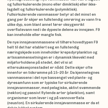
og fullsirkulerende (mono eller dimiktisk) eller ikke-
lagdelt og fullsirkulerende (polymiktisk).
Fullsirkulerende vannmasser betyr at det minst en
gang per år skjer en fullstendig omrøring av vann fra
ulike dyp, som blant annet fører oksygenrikt
overflatevann ned i de dypeste delene av innsjøen. F9
kan inneholde eller mangle fisk.
De nye innsjøvannmassene vil tilhøre hovedtypen F9
helt til det har etablert seg en fullstendig
næringskjede som inneholder krepsdyrplankton og
artssammensetningen er i dynamisk likevekt med
miljøforholdene på stedet, det vil si at
ettersuksesjonsstadiet er nådd. Dette skjer ofte
innenfor en tidsramme på 15–20 år. Da kjennetegnes
vannmassene i det nye bassenget ved plante- og
dyresamfunn som er typiske for sirkulerende
innsjøvannmasser, med pelagiske, aktivt svømmende
(nekton) og passivt flytende arter (plankton), samt
organismer som lever i og på vannoverflata
(neuston). En sirkulerende innsjøvannmasse er da et