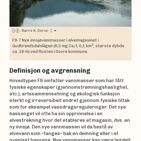
|
Børre K. Dervo
F9-7 Nye innsjøvannmasser i elvemagasinet i
2
Gudbrandsdalslågen (6,3 mg Ca/l, 0,1 km
, største dybde
ca. 18 m) ved Rosten i Dovre kommune.
Definisjon og avgrensning
Hovedtypen F9 omfatter vannmasser som har fått
fysiske egenskaper (gjennomstrømningshastighet,
etc.), artssammensetning og økologisk funksjon
sterkt og irreversibelt endret gjennom fysiske tiltak
som for eksempel vassdragsreguleringer. Det nye
bassenget vil ofte ha sin opprinnelse i en
elvestrekning hvor det etableres et magasin, dvs. en
ny innsjø. Den nye vannmassen vil da bestå av
elvevann som «fanges» bak en demning eller i et
nyanlagt basseng. Nye vannmasser kan være lagdelt