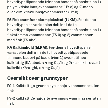
hovedtypetilpassede trinnene basert på basistrinn 1)
polymiktiske innsjøvannmasser (HY·a) og 2) mono-
eller dimiktiske innsjøvannmasser (HY·b).
FS Fiskesamfunnskompleksitet (tLKM).
For denne
hovedtypen er variabelen delt inn i de to
hovedtypetilpassede trinnene basert på basistrinn 1)
fisketomme vannmasser (FS·0) og 2) vannmasser
med fisk (FS·abc).
KA Kalkinnhold (hLKM).
For denne hovedtypen er
variabelen delt inn i de to hovedtypetilpassede
trinnene basert på basistrinn 1) svært til noe
kalkfattig (KA·abcd, < 4 mg Ca/l) og 2) kalkrik til svært
kalkrikt (KA∙efghi, > 4 mg Ca/l).
Oversikt over grunntyper
F9-1 Kalkfattige grunne nye innsjø-vannmasser uten
fisk
F9-2 Kalkfattige lagdelte nye innsjø-vannmasser uten
fisk