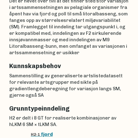
Det er hevet over tvil at det finner sted stor variasjon
i artssammensetningen av pelagiale organismer fra
åpent hav via fjord og poll til små litoralbasseng, som
fanges opp av størrelsesrelatert miljøvariabilitet
(SM). Framlegget til inndeling tar utgangspunkt i, og
er kompatibel med, inndelingen av F2 sirkulerende
innsjøvannmasser og med inndelingen av M9
Litoralbasseng-bunn, men omfanget av variasjonen i
artssammensetning er usikker
Kunnskapsbehov
Sammenstilling av generaliserte artslistedatasett
for relevante artsgrupper med sikte på
gradientlengdeberegning for variasjon langs SM,
gjerne også SA
Grunntypeinndeling
H2 er delt i 8 GT for realiserte kombinasjoner av
hLKM 6 SM × tLKM SA.
fjord
H2-1