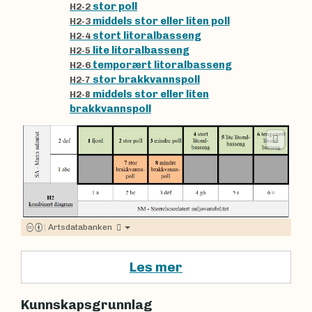
stor poll
H2-2
middels stor eller liten poll
H2-3
stort litoralbasseng
H2-4
lite litoralbasseng
H2-5
temporært litoralbasseng
H2-6
stor brakkvannspoll
H2-7
middels stor eller liten
H2-8
brakkvannspoll
|
Artsdatabanken
Les mer
Kunnskapsgrunnlag