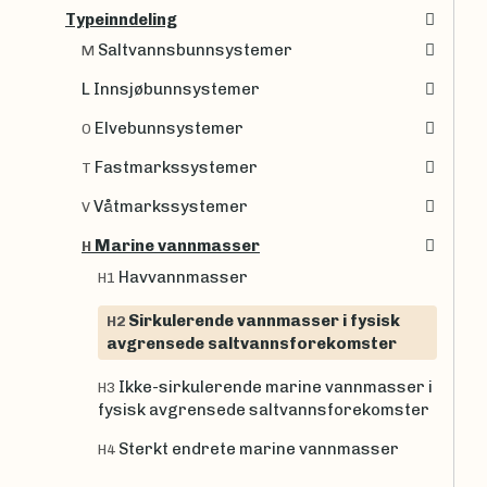
Typeinndeling
Saltvannsbunnsystemer
M
L Innsjøbunnsystemer
Elvebunnsystemer
O
Fastmarkssystemer
T
Våtmarkssystemer
V
Marine vannmasser
H
Havvannmasser
H1
Sirkulerende vannmasser i fysisk
H2
avgrensede saltvannsforekomster
Ikke-sirkulerende marine vannmasser i
H3
fysisk avgrensede saltvannsforekomster
Sterkt endrete marine vannmasser
H4