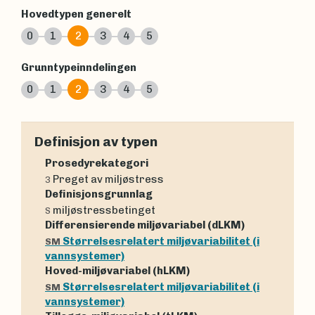
Hovedtypen generelt
0
1
2
3
4
5
Grunntypeinndelingen
0
1
2
3
4
5
Definisjon av typen
Prosedyrekategori
Preget av miljøstress
3
Definisjonsgrunnlag
miljøstressbetinget
S
Differensierende miljøvariabel (dLKM)
Størrelsesrelatert miljøvariabilitet (i
SM
vannsystemer)
Hoved-miljøvariabel (hLKM)
Størrelsesrelatert miljøvariabilitet (i
SM
vannsystemer)