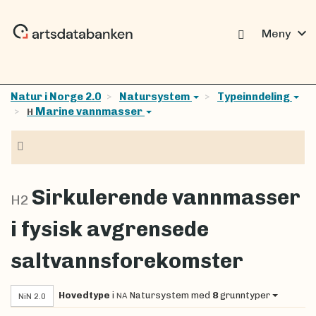
expand_more
Meny
Natur i Norge 2.0
Natursystem
Typeinndeling
Marine vannmasser
H
Navigasjon
Sirkulerende vannmasser
H2
i fysisk avgrensede
saltvannsforekomster
Hovedtype
i
Natursystem
med
8
grunntyper
NA
NiN 2.0