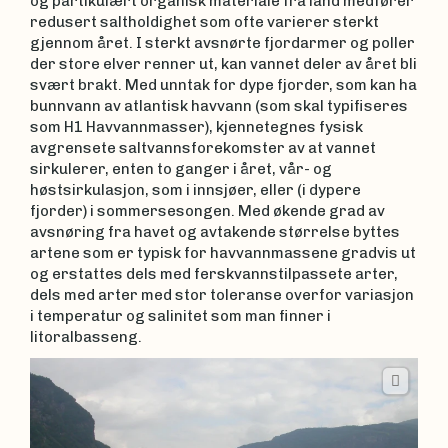
og partikulært organisk materiale fra land medfører
redusert saltholdighet som ofte varierer sterkt
gjennom året. I sterkt avsnørte fjordarmer og poller
der store elver renner ut, kan vannet deler av året bli
svært brakt. Med unntak for dype fjorder, som kan ha
bunnvann av atlantisk havvann (som skal typifiseres
som H1 Havvannmasser), kjennetegnes fysisk
avgrensete saltvannsforekomster av at vannet
sirkulerer, enten to ganger i året, vår- og
høstsirkulasjon, som i innsjøer, eller (i dypere
fjorder) i sommersesongen. Med økende grad av
avsnøring fra havet og avtakende størrelse byttes
artene som er typisk for havvannmassene gradvis ut
og erstattes dels med ferskvannstilpassete arter,
dels med arter med stor toleranse overfor variasjon
i temperatur og salinitet som man finner i
litoralbasseng.