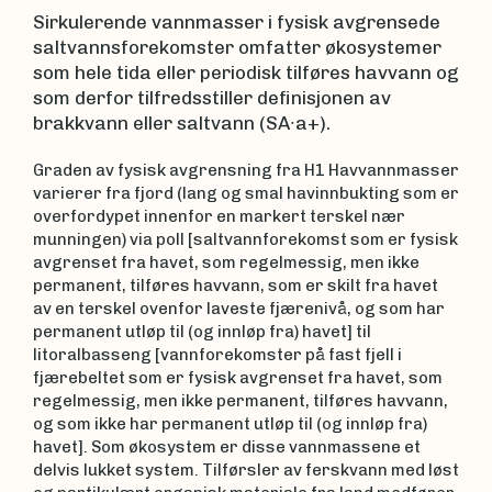
Sirkulerende vannmasser i fysisk avgrensede
saltvannsforekomster omfatter økosystemer
som hele tida eller periodisk tilføres havvann og
som derfor tilfredsstiller definisjonen av
brakkvann eller saltvann (SA∙a+).
Graden av fysisk avgrensning fra H1 Havvannmasser
varierer fra fjord (lang og smal havinnbukting som er
overfordypet innenfor en markert terskel nær
munningen) via poll [saltvannforekomst som er fysisk
avgrenset fra havet, som regelmessig, men ikke
permanent, tilføres havvann, som er skilt fra havet
av en terskel ovenfor laveste fjærenivå, og som har
permanent utløp til (og innløp fra) havet] til
litoralbasseng [vannforekomster på fast fjell i
fjærebeltet som er fysisk avgrenset fra havet, som
regelmessig, men ikke permanent, tilføres havvann,
og som ikke har permanent utløp til (og innløp fra)
havet]. Som økosystem er disse vannmassene et
delvis lukket system. Tilførsler av ferskvann med løst