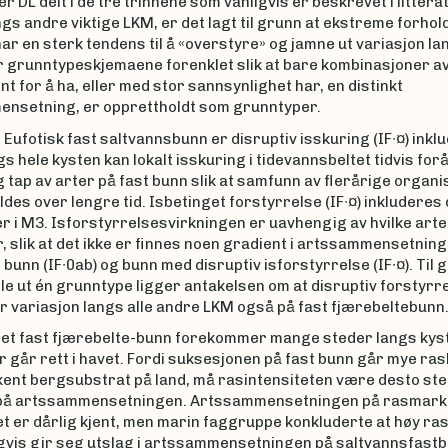
er DL delt i de tre trinnene som vanligvis er beskrevet i littera
gs andre viktige LKM, er det lagt til grunn at ekstreme forhol
ar en sterk tendens til å «overstyre» og jamne ut variasjon la
er grunntypeskjemaene forenklet slik at bare kombinasjoner a
nt for å ha, eller med stor sannsynlighet har, en distinkt
nsetning, er opprettholdt som grunntyper.
 Eufotisk fast saltvannsbunn er disruptiv isskuring (IF∙¤) inkl
s hele kysten kan lokalt isskuring i tidevannsbeltet tidvis fo
g tap av arter på fast bunn slik at samfunn av flerårige organ
des over lengre tid. Isbetinget forstyrrelse (IF∙¤) inkluderes
r i M3. Isforstyrrelsesvirkningen er uavhengig av hvilke art
 slik at det ikke er finnes noen gradient i artssammensetnin
t bunn (IF∙0ab) og bunn med disruptiv isforstyrrelse (IF∙¤). Til 
lle ut én grunntype ligger antakelsen om at disruptiv forstyrr
r variasjon langs alle andre LKM også på fast fjærebeltebunn
et fast fjærebelte-bunn forekommer mange steder langs kys
går rett i havet. Fordi suksesjonen på fast bunn går mye ras
kent bergsubstrat på land, må rasintensiteten være desto ste
 på artssammensetningen. Artssammensetningen på rasmark 
et er dårlig kjent, men marin faggruppe konkluderte at høy ra
gvis gir seg utslag i artssammensetningen på saltvannsfastbu