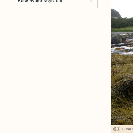
Beskrivelsessystem
|
Rune 