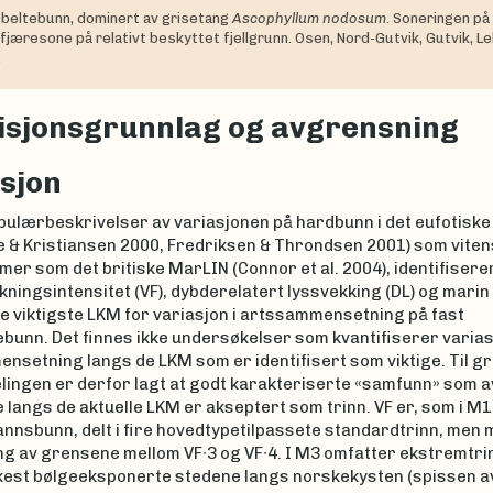
ebeltebunn, dominert av grisetang
Ascophyllum nodosum
. Soneringen på 
 fjæresone på relativt beskyttet fjellgrunn. Osen, Nord-Gutvik, Gutvik, Le
.
isjonsgrunnlag og avgrensning
sjon
pulærbeskrivelser av variasjonen på hardbunn i det eufotiske 
ie & Kristiansen 2000, Fredriksen & Throndsen 2001) som vite
er som det britiske MarLIN (Connor et al. 2004), identifisere
ningsintensitet (VF), dybderelatert lyssvekking (DL) og marin 
e viktigste LKM for variasjon i artssammensetning på fast
bunn. Det finnes ikke undersøkelser som kvantifiserer varias
nsetning langs de LKM som er identifisert som viktige. Til gr
elingen er derfor lagt at godt karakteriserte «samfunn» som a
langs de aktuelle LKM er akseptert som trinn. VF er, som i M1
annsbunn, delt i fire hovedtypetilpassete standardtrinn, men 
ng av grensene mellom VF∙3 og VF∙4. I M3 omfatter ekstremtrin
rkest bølgeeksponerte stedene langs norskekysten (spissen a