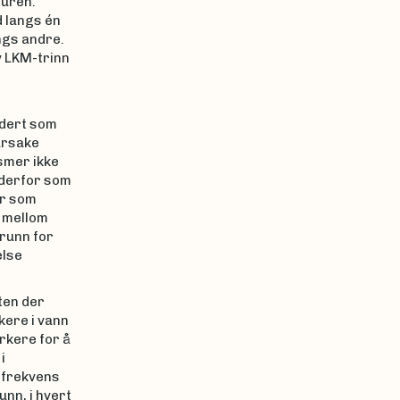
turen.
d langs én
ngs andre.
v LKM-trinn
udert som
rårsake
ismer ikke
 derfor som
er som
g mellom
grunn for
else
.
ten der
kere i vann
rkere for å
i
sfrekvens
nn, i hvert