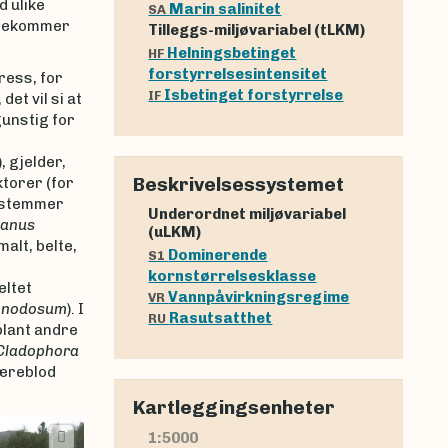
d ulike
Marin salinitet
SA
orekommer
Tilleggs-miljøvariabel (tLKM)
Helningsbetinget
HF
forstyrrelsesintensitet
ress, for
Isbetinget forstyrrelse
IF
det vil si at
unstig for
, gjelder,
Beskrivelsessystemet
torer (for
bestemmer
Underordnet miljøvariabel
lanus
(uLKM)
malt, belte,
Dominerende
S1
kornstørrelsesklasse
eltet
Vannpåvirkningsregime
VR
 nodosum
). I
Rasutsatthet
RU
blant andre
Cladophora
fjæreblod
Kartleggingsenheter
1:5000