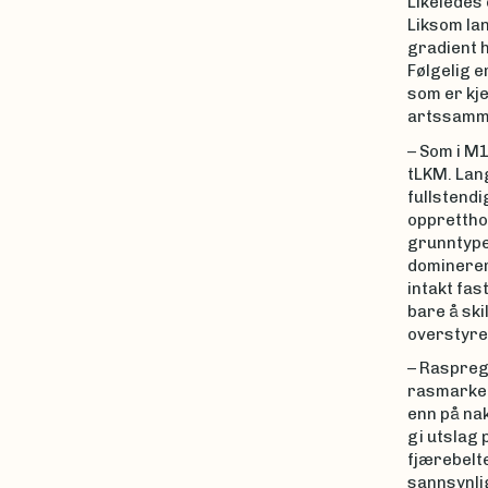
Likeledes 
Liksom lan
gradient h
Følgelig 
som er kje
artssamme
– Som i M1
tLKM. Lang
fullstendi
oppretthol
grunntype
dominerer,
intakt fas
bare å ski
overstyre
– Raspreg
rasmarker 
enn på na
gi utslag
fjærebelt
sannsynli