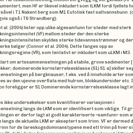
umentert, men HF er likevel inkludert som tLKM fordi fjellets h
såvel i T1 Nakent berg som M1 Eufotisk fast saltvannsbunn. (
vis også i T6 Strandberg).
t al. (2004) lister opp ulike algesamfunn for steder med sterk
kningsintensitet (VF) mellom steder der den sterke
kningsintensiteten skyldes sterke tidevannsstrømmer og der
erke bølger (Connor et al. 2004). Dette fanges opp av
kningsregime (VR), som tentativt er inkludert som uLKM i M3.
uklart om artssammensetningen på stabile, grove sedimenter [
kker; dominerende kornstørrelsesklasse (S1) S1∙a] skiller se
nsetningen på bergknauser, f.eks. ved å inneholde arter so
s av den ujevne overflata med hulrom, blokkundersider etc. I
on foreligger er S1 Dominerende kornstørrelsesklasse lagt i
es ikke undersøkelser som kvantifiserer variasjonen i
nsetning langs de LKM som er identifisert som viktige. Til gr
elingen er derfor lagt at godt karakteriserte «samfunn» som a
langs de aktuelle LKM er akseptert som trinn. VF er dermed de
rinn for de tareskogsdominanstypene med ett trinn på hver si