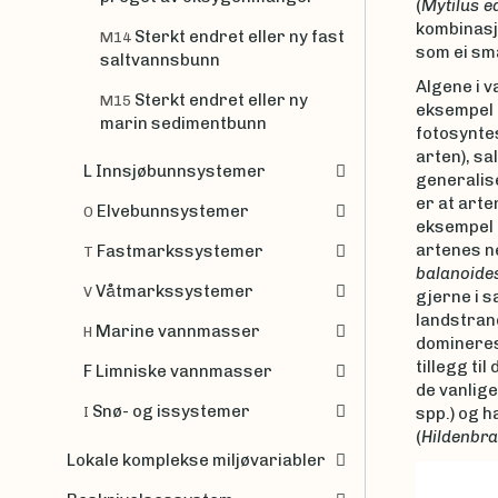
(
Mytilus e
kombinasj
Sterkt endret eller ny fast
M14
som ei sma
saltvannsbunn
Algene i v
Sterkt endret eller ny
M15
eksempel ti
marin sedimentbunn
fotosynte
arten), sa
L Innsjøbunnsystemer
generalise
er at arte
Elvebunnsystemer
O
eksempel 
artenes ne
Fastmarkssystemer
T
balanoide
Våtmarkssystemer
V
gjerne i 
landstrand
Marine vannmasser
H
domineres
tillegg ti
F Limniske vannmasser
de vanlig
Snø- og issystemer
I
spp.) og h
(
Hildenbra
Lokale komplekse miljøvariabler