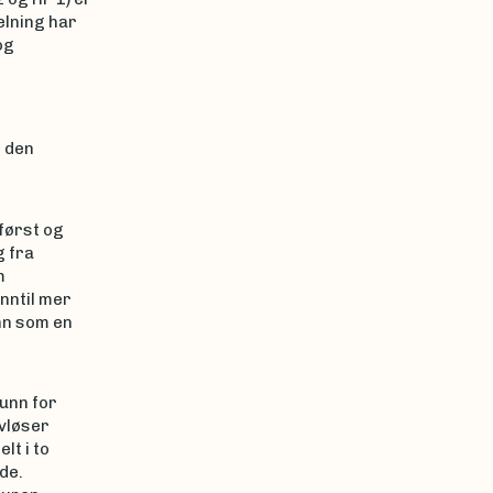
elning har
og
 den
først og
g fra
m
nntil mer
nn som en
unn for
vløser
lt i to
de.