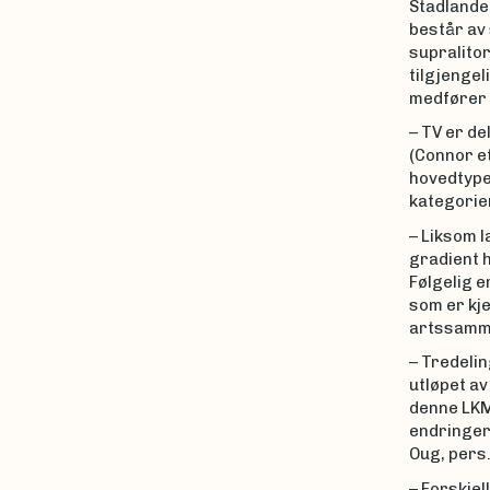
Stadlandet
består av 
supralitor
tilgjengel
medfører 
– TV er de
(Connor et
hovedtypen
kategori
– Liksom l
gradient h
Følgelig 
som er kje
artssamme
– Tredeli
utløpet av
denne LKM 
endringer 
Oug, pers.
– Forskje