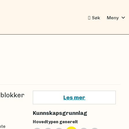
expand_more
Søk
Meny
e blokker
Les mer
Kunnskapsgrunnlag
Hovedtypen generelt
nte