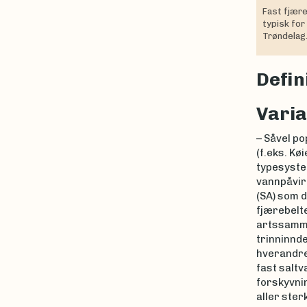
Fast fjær
typisk for
Trøndelag
Defin
Varia
– Såvel po
(f.eks. Kø
typesystem
vannpåvirk
(SA) som d
fjærebelte
artssamme
trinninnd
hverandre 
fast saltv
forskyvni
aller ste