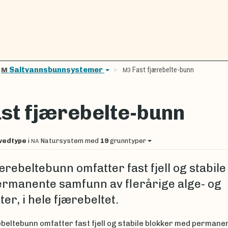
Saltvannsbunnsystemer
Fast fjærebelte-bunn
M
M3
st fjærebelte-bunn
vedtype
i
Natursystem
med
19
grunntyper
NA
ærebeltebunn omfatter fast fjell og stabil
rmanente samfunn av flerårige alge- og
er, i hele fjærebeltet.
beltebunn omfatter fast fjell og stabile blokker med permane