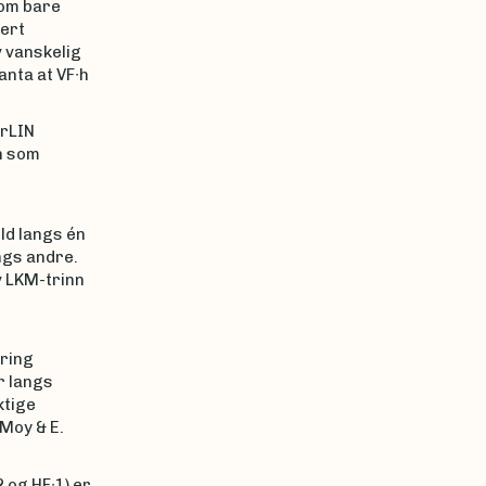
som bare
dert
v vanskelig
anta at VF∙h
arLIN
n som
ld langs én
ngs andre.
v LKM-trinn
kring
r langs
ktige
Moy & E.
 og HF∙1) er