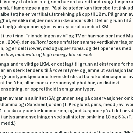
, Værøy i Lofoten, etc.), som har en fastsittende vegetasjon 
små, filamentøse alger. På slike steder kan fjærebeltet (inklu
albeltet) ha en vertikal utstrekning på opp til 12 m. På grunn a
ighet, er slike miljøer nesten ikke undersøkt. Det er grunn til å 
at bølgeeksponeringen overstyrer alle andre LKM.
lt i tre trinn. Trinndelingen av VF og TV er harmonisert med M
 al. 2004), der
eulitoral zone
omfatter samme vertikalvariasjo
, og er delt i
lower
,
mid
og
upper
zones
, og det opereres med
ene
low
,
moderate
og
high energy litoral rock
.
angs andre viktige LKM, er det lagt til grunn at ekstreme forho
ar en sterk tendens til å «overstyre» og jamne ut variasjon la
er grunntypeskjemaene forenklet slik at bare kombinasjoner a
nt for å ha, eller med stor sannsynlighet har, en distinkt
nsetning, er opprettholdt som grunntyper.
ngen av marin salinitet (SA) grunner seg på observasjoner om
 Glomma og i Sandnesfjorden (T. Kroglund, pers, medd.) av hvo
at ulike algearter kommer inn, og indikasjoner på at det er vi
i artssammensetningen ved saliniteter omkring 18 og 5 ‰ (F. 
 medd.)
ller i artssammensetning mellom bergvegg og bergknaus (HF∙2