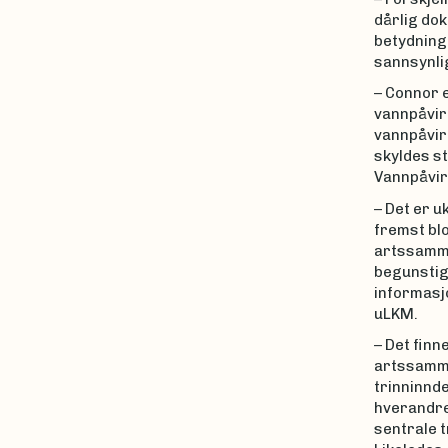
dårlig dok
betydning 
sannsynlig
– Connor e
vannpåvir
vannpåvir
skyldes st
Vannpåvir
– Det er 
fremst blo
artssamme
begunstige
informasj
uLKM.
– Det finn
artssamme
trinninnd
hverandre 
sentrale t