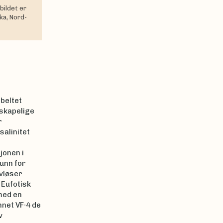
bildet er
ka, Nord-
beltet
nskapelige
r
salinitet
jonen i
unn for
vløser
 Eufotisk
med en
net VF∙4 de
v