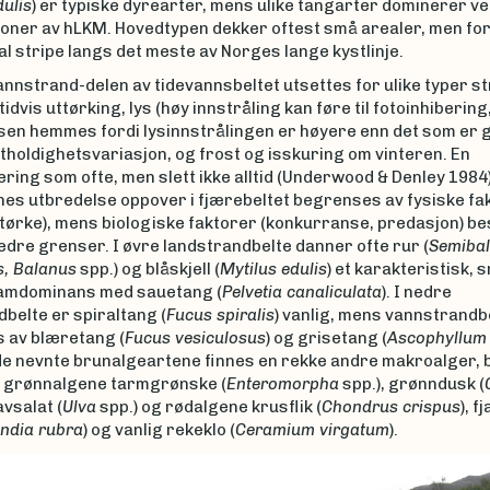
dulis
) er typiske dyrearter, mens ulike tangarter dominerer ve
oner av hLKM. Hovedtypen dekker oftest små arealer, men f
l stripe langs det meste av Norges lange kystlinje.
annstrand-delen av tidevannsbeltet utsettes for ulike typer st
dvis uttørking, lys (høy innstråling kan føre til fotoinhibering, 
sen hemmes fordi lysinnstrålingen er høyere enn det som er g
ltholdighetsvariasjon, og frost og isskuring om vinteren. En
ring som ofte, men slett ikke alltid (Underwood & Denley 1984)
nes utbredelse oppover i fjærebeltet begrenses av fysiske fak
tørke), mens biologiske faktorer (konkurranse, predasjon) 
dre grenser. I øvre landstrandbelte danner ofte rur (
Semiba
s, Balanus
spp.) og blåskjell (
Mytilus edulis
) et karakteristisk, s
samdominans med sauetang (
Pelvetia canaliculata
). I nedre
belte er spiraltang (
Fucus spiralis
) vanlig, mens vannstrandb
 av blæretang (
Fucus vesiculosus
) og grisetang (
Ascophyllum
l de nevnte brunalgeartene finnes en rekke andre makroalger, 
e grønnalgene tarmgrønske (
Enteromorpha
spp.), grønndusk (
avsalat (
Ulva
spp.) og rødalgene krusflik (
Chondrus crispus
), 
ndia rubra
) og vanlig rekeklo (
Ceramium virgatum
).