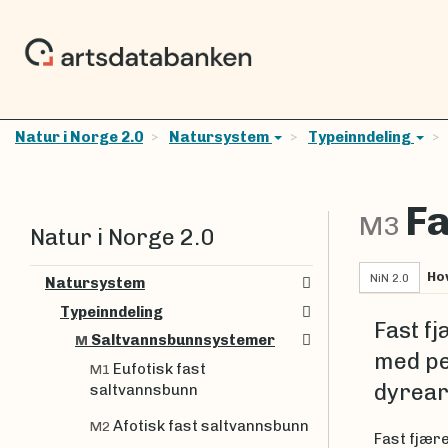
Natur i Norge 2.0
Natursystem
Typeinndeling
Fa
M3
Natur i Norge 2.0
Ho
NiN 2.0
Natursystem
Typeinndeling
Fast fj
Saltvannsbunnsystemer
M
med pe
Eufotisk fast
M1
dyreart
saltvannsbunn
Afotisk fast saltvannsbunn
M2
Fast fjære