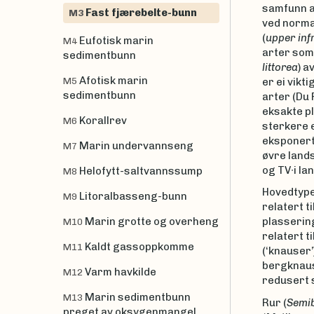
samfunn av
Fast fjærebelte-bunn
M3
ved normal
(
upper infr
Eufotisk marin
M4
arter som
sedimentbunn
littorea
) a
Afotisk marin
M5
er ei vikt
sedimentbunn
arter (Du
eksakte p
Korallrev
M6
sterkere 
eksponert
Marin undervannseng
M7
øvre lands
og TV∙i la
Helofytt-saltvannssump
M8
Hovedtype
Litoralbasseng-bunn
M9
relatert t
Marin grotte og overheng
plassering
M10
relatert t
Kaldt gassoppkomme
M11
(‘knauser’
bergknaus
Varm havkilde
M12
redusert s
Marin sedimentbunn
M13
Rur (
Semib
preget av oksygenmangel