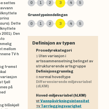
0
1
2
3
4
5
se settes
 havvann
ilknyttete
Grunntypeinndelingen
torina
maura
). Dette
0
1
2
3
4
5
lknyttete
 2001). Den
sto
Definisjon av typen
emmelig
nt mellom
Prosedyrekategori
innene TV∙h
Uten variasjon i
1
artssammensetning betinget av
strukturerende artsgruppe
 og fremst
Definisjonsgrunnlag
ikal
 variasjon
normal hovedtype
0
Differensierende miljøvariabel
 fjell
(dLKM)
innes på
med
Hoved-miljøvariabel (hLKM)
Vannpåvirkningsintensitet
VF
og blåskjell
Tørrleggingsvarighet
TV