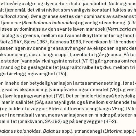
 flerårige alge- og dyrearter, i hele fjærebeltet. Nedre gren
t fjæremål, det vil si nivået som vanligvis konstant fuktes av
alitoral zone
). Øvre grense settes der dominans av saltvannst
 fjærerur (
Semibalanus balanoides
) og vanlig strandsnegl (
Lit
vløses av dominans av den svarte laven marebek (
Verrucaria 
ig biologisk grense, mellom saltvannstilknyttete arter og landti
 Rietz 1947, Sjörs 1967, Rueness 1998, Fredriksen & Throndsen
lasseringen av denne grensa avhenger av eksponeringen; de
eksponering, desto lengre opp i fjærebeltet går grensa. På t
e steder [vannpåvirkningsintensitet (VF∙f)] går grensa omtre
trand og bølgeslagsbeltet [supralitoralbeltet; dvs. mellom tr
ngs tørrleggingsvarighet (TV)].
n inneholder betydelig variasjon i artssammensetning, først
il grad av eksponering [vannpåvirkningsintensitet (VF)] og vert
 [tørrleggingsvarighet (TV)]. Det er imidlertid også betydelig
il marin salinitet (SA), sannsynligvis også mellom skrånende fast
) og loddrette vegger. Størst differensiering langs VF og TV f
er i normalsalt vann, mens variasjonen er mindre på steder 
alinitet (brakkvann, SA∙1&2) og på bergvegger (HF∙2).
alanus balanoides, Balanus
spp.), strandsnegl (
Littorina
spp.) 