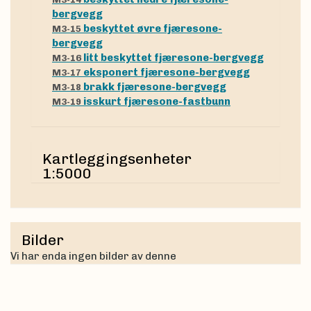
bergvegg
beskyttet øvre fjæresone-
M3-15
bergvegg
litt beskyttet fjæresone-bergvegg
M3-16
eksponert fjæresone-bergvegg
M3-17
brakk fjæresone-bergvegg
M3-18
isskurt fjæresone-fastbunn
M3-19
Kartleggingsenheter
1:5000
Bilder
Vi har enda ingen bilder av denne