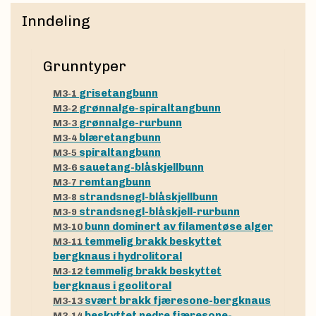
Inndeling
Grunntyper
grisetangbunn
M3-1
grønnalge-spiraltangbunn
M3-2
grønnalge-rurbunn
M3-3
blæretangbunn
M3-4
spiraltangbunn
M3-5
sauetang-blåskjellbunn
M3-6
remtangbunn
M3-7
strandsnegl-blåskjellbunn
M3-8
strandsnegl-blåskjell-rurbunn
M3-9
bunn dominert av filamentøse alger
M3-10
temmelig brakk beskyttet
M3-11
bergknaus i hydrolitoral
temmelig brakk beskyttet
M3-12
bergknaus i geolitoral
svært brakk fjæresone-bergknaus
M3-13
beskyttet nedre fjæresone-
M3-14