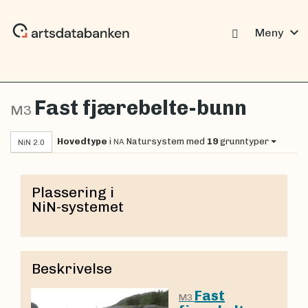
expand_more
Meny
Fast fjærebelte-bunn
M3
Hovedtype
i
Natursystem
med
19
grunntyper
NA
NiN 2.0
Plassering i
NiN-systemet
Beskrivelse
Fast
M3