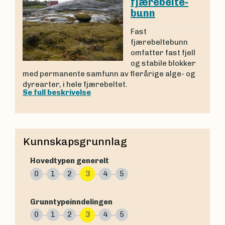
fjærebelte-
bunn
Fast
fjærebeltebunn
omfatter fast fjell
og stabile blokker
med permanente samfunn av flerårige alge- og
dyrearter, i hele fjærebeltet.
Se full beskrivelse
Kunnskapsgrunnlag
Hovedtypen generelt
0
1
2
3
4
5
Grunntypeinndelingen
0
1
2
3
4
5