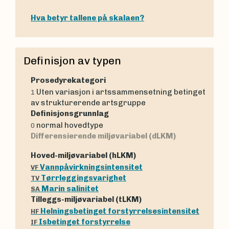
Hva betyr tallene på skalaen?
Definisjon av typen
Prosedyrekategori
Uten variasjon i artssammensetning betinget
1
av strukturerende artsgruppe
Definisjonsgrunnlag
normal hovedtype
0
Differensierende miljøvariabel (dLKM)
Hoved-miljøvariabel (hLKM)
Vannpåvirkningsintensitet
VF
Tørrleggingsvarighet
TV
Marin salinitet
SA
Tilleggs-miljøvariabel (tLKM)
Helningsbetinget forstyrrelsesintensitet
HF
Isbetinget forstyrrelse
IF