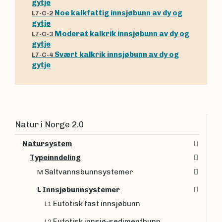
gytje
Noe kalkfattig innsjøbunn av dy og
L7-C-2
gytje
Moderat kalkrik innsjøbunn av dy og
L7-C-3
gytje
Svært kalkrik innsjøbunn av dy og
L7-C-4
gytje
Natur i Norge 2.0
Natursystem
Typeinndeling
Saltvannsbunnsystemer
M
L Innsjøbunnsystemer
Eufotisk fast innsjøbunn
L1
Eufotisk innsjø-sedimentbunn
L2