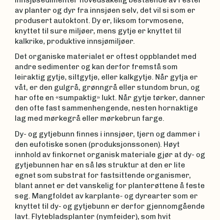
av planter og dyr fra innsjøen selv, det vil si som er
produsert autoktont. Dy er, liksom torvmosene,
knyttet til sure miljøer, mens gytje er knyttet til
kalkrike, produktive innsjømiljøer.
Det organiske materialet er oftest oppblandet med
andre sedimenter og kan derfor fremstå som
leiraktig gytje, siltgytje, eller kalkgytje. Når gytja er
våt, er den gulgrå, grønngrå eller stundom brun, og
har ofte en «sumpaktig» lukt. Når gytje tørker, danner
den ofte fast sammenhengende, nesten hornaktige
lag med mørkegrå eller mørkebrun farge.
Dy- og gytjebunn finnes i innsjøer, tjern og dammer i
den eufotiske sonen (produksjonssonen). Høyt
innhold av finkornet organisk materiale gjør at dy- og
gytjebunnen har en så løs struktur at den er lite
egnet som substrat for fastsittende organismer,
blant annet er det vanskelig for planterøttene å feste
seg. Mangfoldet av karplante- og dyrearter som er
knyttet til dy- og gytjebunn er derfor gjennomgående
lavt. Flytebladsplanter (nymfeider), som hvit