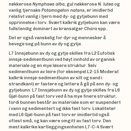
nøkkerose
Nymphaea alba
, gul nøkkerose
N. lutea
og
vanlig tjernaks
Potamogeton natans
, er imidlertid
relativt vanlig i tjern med dy- og gytjebunn med
opprinnelse i torv. Svært kalkrik gytjebunn kan være
fullstendig dominert av kransalger
Chara
spp..
Det er også vanskelig for dyr og mennesker å
bevege seg på bunn av dy og gytje.
L7 Innsjøbunn av dy og gytje skilles fra L2 Eufotisk
innsjø-sedimentbunn ved høyt innhold av organisk
materiale og en mye løsere struktur. Selv
sedimentbunn av leire (for eksempel L2-15 Moderat
kalkrik innsjø-sedimentbunn av silt og sand i
strandkant) er fastere og lettere å gå på enn dy- og
gytjebunn. L7 Innsjøbunn av dy og gytje skilles fra L6
Gjøl-bunn på fast torv ved å ha mye finere struktur,
fordi bunnen består av materiale som er suspendert
i vann og sedimentert og ikke fast torv. Lokaliteter
med L6 Gjøl-bunn på fast torv er imidlertid også
oftest små, og kan være omgitt av fast torv. Den
mest kalkrike kartleggingsenheten L7-C-4 Svært