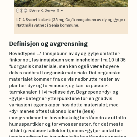
|
Børre K. Dervo
L7-4 Svært kalkrik (33 mg Ca/l) innsjøbunn av dy og gytje i
Nattmålsvatnet i Senja kommune.
Definisjon og avgrensning
Hovedtypen L7 Innsjøbunn av dy og gytje omfatter
finkornet, løs innsjøbunn som inneholder fra 10 til 35
% organisk materiale, men kan også være høyere
delvis nedbrutt organisk materiale. Det organiske
materialet kommer fra delvis nedbrutte rester av
planter, dyr og torvmoser, og kan ha passert
tarmkanalen til virvelløse dyr. Begrepene «dy» og
«gytje» betegner ytterpunktene for en gradvis
variasjon i egenskaper hos dette materialet; med
«dy» menes oftest ukonsoliderte (løse)
innsjøsedimenter hovedsakelig bestående av utfelte
humuspartikler og torvmosesrester, for det meste
tilført (produsert alloktont), mens «gytje» omfatter
innsjøsedimenter hovedsakelig bestående av rester