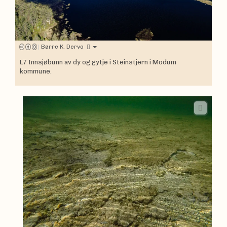
|
Børre K. Dervo
L7 Innsjøbunn av dy og gytje i Steinstjern i Modum
kommune.