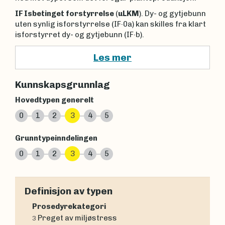
IF Isbetinget forstyrrelse
(
uLKM
). Dy- og gytjebunn
uten synlig isforstyrrelse (IF·0a) kan skilles fra klart
isforstyrret dy- og gytjebunn (IF·b).
Les mer
Kunnskapsgrunnlag
Hovedtypen generelt
0
1
2
3
4
5
Grunntypeinndelingen
0
1
2
3
4
5
Definisjon av typen
Prosedyrekategori
Preget av miljøstress
3