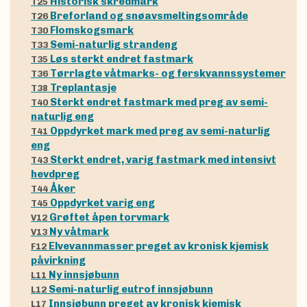
Historisk skredmark
T25
Breforland og snøavsmeltingsområde
T26
Flomskogsmark
T30
Semi-naturlig strandeng
T33
Løs sterkt endret fastmark
T35
Tørrlagte våtmarks- og ferskvannssystemer
T36
Treplantasje
T38
Sterkt endret fastmark med preg av semi-
T40
naturlig eng
Oppdyrket mark med preg av semi-naturlig
T41
eng
Sterkt endret, varig fastmark med intensivt
T43
hevdpreg
Åker
T44
Oppdyrket varig eng
T45
Grøftet åpen torvmark
V12
Ny våtmark
V13
Elvevannmasser preget av kronisk kjemisk
F12
påvirkning
Ny innsjøbunn
L11
Semi-naturlig eutrof innsjøbunn
L12
Innsjøbunn preget av kronisk kjemisk
L17