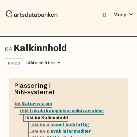
expand_more
Meny
Kalkinnhold
KA
LKM
med
9
trinn
NiN 2.0
Plassering i
NiN-systemet
Natursystem
NA
Lokale komplekse miljøvariabler
LKM
Kalkinnhold
LKM-KA
svært kalkfattig
LKM-KA-A
svak intermediær
LKM-KA-D