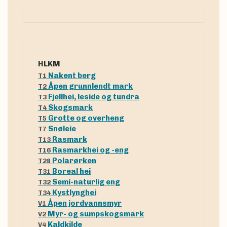
hLKM
Nakent berg
T1
Åpen grunnlendt mark
T2
Fjellhei, leside og tundra
T3
Skogsmark
T4
Grotte og overheng
T5
Snøleie
T7
Rasmark
T13
Rasmarkhei og -eng
T16
Polarørken
T28
Boreal hei
T31
Semi-naturlig eng
T32
Kystlynghei
T34
Åpen jordvannsmyr
V1
Myr- og sumpskogsmark
V2
Kaldkilde
V4