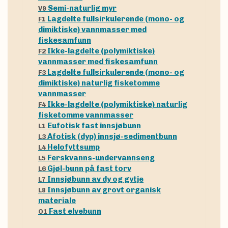
Semi-naturlig myr
V9
Lagdelte fullsirkulerende (mono- og
F1
dimiktiske) vannmasser med
fiskesamfunn
Ikke-lagdelte (polymiktiske)
F2
vannmasser med fiskesamfunn
Lagdelte fullsirkulerende (mono- og
F3
dimiktiske) naturlig fisketomme
vannmasser
Ikke-lagdelte (polymiktiske) naturlig
F4
fisketomme vannmasser
Eufotisk fast innsjøbunn
L1
Afotisk (dyp) innsjø-sedimentbunn
L3
Helofyttsump
L4
Ferskvanns-undervannseng
L5
Gjøl-bunn på fast torv
L6
Innsjøbunn av dy og gytje
L7
Innsjøbunn av grovt organisk
L8
materiale
Fast elvebunn
O1