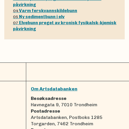
påvirkning
Varm ferskvannskildebunn
O4
Ny sedimentbunn i elv
O5
Elvebunn preget av kronisk fysikalsk-kjemisk
O7
påvirkning
Om Artsdatabanken
Besøksadresse
Havnegata 9, 7010 Trondheim
Postadresse
Artsdatabanken, Postboks 1285
Torgarden, 7462 Trondheim