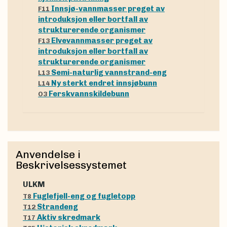
Innsjø-vannmasser preget av
F11
introduksjon eller bortfall av
strukturerende organismer
Elvevannmasser preget av
F13
introduksjon eller bortfall av
strukturerende organismer
Semi-naturlig vannstrand-eng
L13
Ny sterkt endret innsjøbunn
L14
Ferskvannskildebunn
O3
Anvendelse i
Beskrivelsessystemet
uLKM
Fuglefjell-eng og fugletopp
T8
Strandeng
T12
Aktiv skredmark
T17