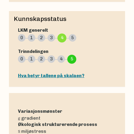
Kunnskapsstatus
LKM generelt
0
1
2
3
4
5
Trinndelingen
0
1
2
3
4
5
Hva betyr tallene på skalaen?
Variasjonsmønster
gradient
g
Økologisk strukturerende prosess
miljøstress
S