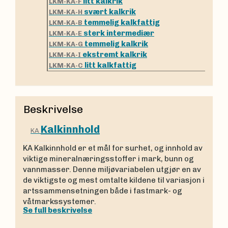
litt kalkrik
LKM-KA-F
svært kalkrik
LKM-KA-H
temmelig kalkfattig
LKM-KA-B
sterk intermediær
LKM-KA-E
temmelig kalkrik
LKM-KA-G
ekstremt kalkrik
LKM-KA-I
litt kalkfattig
LKM-KA-C
Beskrivelse
Kalkinnhold
KA
KA Kalkinnhold er et mål for surhet, og innhold av
viktige mineralnæringsstoffer i mark, bunn og
vannmasser. Denne miljøvariabelen utgjør en av
de viktigste og mest omtalte kildene til variasjon i
artssammensetningen både i fastmark- og
våtmarkssystemer.
Se full beskrivelse