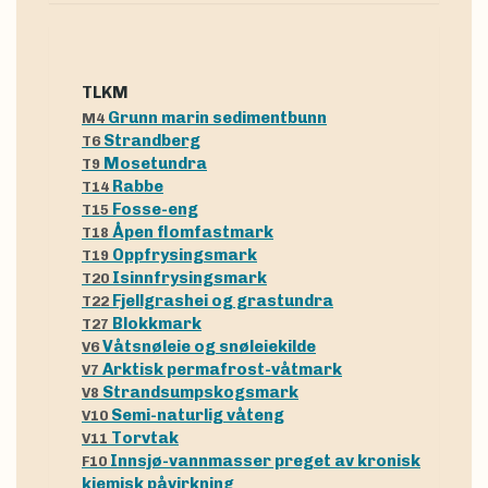
tLKM
Grunn marin sedimentbunn
M4
Strandberg
T6
Mosetundra
T9
Rabbe
T14
Fosse-eng
T15
Åpen flomfastmark
T18
Oppfrysingsmark
T19
Isinnfrysingsmark
T20
Fjellgrashei og grastundra
T22
Blokkmark
T27
Våtsnøleie og snøleiekilde
V6
Arktisk permafrost-våtmark
V7
Strandsumpskogsmark
V8
Semi-naturlig våteng
V10
Torvtak
V11
Innsjø-vannmasser preget av kronisk
F10
kjemisk påvirkning