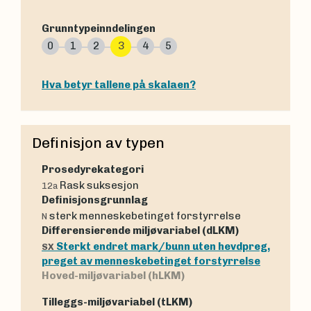
Grunntypeinndelingen
0
1
2
3
4
5
Hva betyr tallene på skalaen?
Definisjon av typen
Prosedyrekategori
Rask suksesjon
12a
Definisjonsgrunnlag
sterk menneskebetinget forstyrrelse
N
Differensierende miljøvariabel (dLKM)
Sterkt endret mark/bunn uten hevdpreg,
SX
preget av menneskebetinget forstyrrelse
Hoved-miljøvariabel (hLKM)
Tilleggs-miljøvariabel (tLKM)