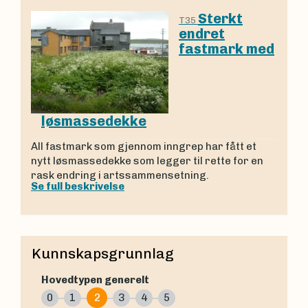
Sterkt
T35
endret
fastmark med
løsmassedekke
All fastmark som gjennom inngrep har fått et
nytt løsmassedekke som legger til rette for en
rask endring i artssammensetning.
Se full beskrivelse
Kunnskapsgrunnlag
Hovedtypen generelt
0
1
2
3
4
5