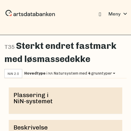
expand_more
Meny
Sterkt endret fastmark
T35
med løsmassedekke
Hovedtype
i
Natursystem
med
4
grunntyper
NA
NiN 2.0
Plassering i
NiN-systemet
Beskrivelse