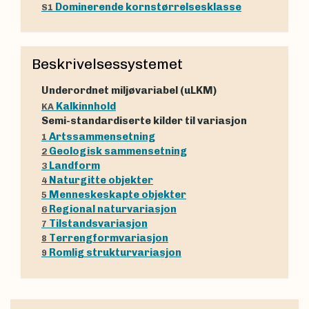
Dominerende kornstørrelsesklasse
S1
Beskrivelsessystemet
Underordnet miljøvariabel (uLKM)
Kalkinnhold
KA
Semi-standardiserte kilder til variasjon
Artssammensetning
1
Geologisk sammensetning
2
Landform
3
Naturgitte objekter
4
Menneskeskapte objekter
5
Regional naturvariasjon
6
Tilstandsvariasjon
7
Terrengformvariasjon
8
Romlig strukturvariasjon
9