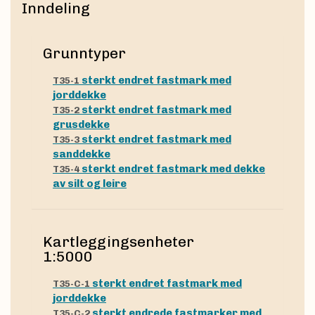
Inndeling
Grunntyper
sterkt endret fastmark med
T35-1
jorddekke
sterkt endret fastmark med
T35-2
grusdekke
sterkt endret fastmark med
T35-3
sanddekke
sterkt endret fastmark med dekke
T35-4
av silt og leire
Kartleggingsenheter
1:5000
sterkt endret fastmark med
T35-C-1
jorddekke
sterkt endrede fastmarker med
T35-C-2