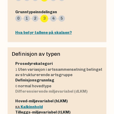
Grunntypeinndelingen
0
1
2
3
4
5
Hva betyr tallene på skalaen?
Definisjon av typen
Prosedyrekategori
Uten variasjon i artssammensetning betinget
1
av strukturerende artsgruppe
Definisjonsgrunnlag
normal hovedtype
0
Differensierende miljøvariabel (dLKM)
Hoved-miljøvariabel (hLKM)
Kalkinnhold
KA
Tilleggs-miljøvariabel (tLKM)