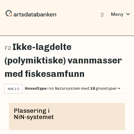
expand_more
Meny
Ikke-lagdelte
F2
(polymiktiske) vannmasser
med fiskesamfunn
Hovedtype
i
Natursystem
med
18
grunntyper
NA
NiN 2.0
Plassering i
NiN-systemet