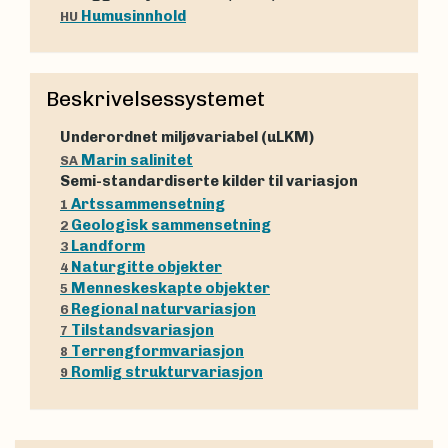
Humusinnhold
HU
Beskrivelsessystemet
Underordnet miljøvariabel (uLKM)
Marin salinitet
SA
Semi-standardiserte kilder til variasjon
Artssammensetning
1
Geologisk sammensetning
2
Landform
3
Naturgitte objekter
4
Menneskeskapte objekter
5
Regional naturvariasjon
6
Tilstandsvariasjon
7
Terrengformvariasjon
8
Romlig strukturvariasjon
9