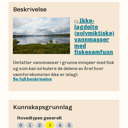
Beskrivelse
Ikke-
F2
lagdelte
(polymiktiske)
vannmasser
med
fiskesamfunn
Omfatter vannmasser i grunne innsjøer med fisk
og som kan sirkulere de delene av året hvor
vannforekomsten ikke er islagt.
Se full beskrivelse
Kunnskapsgrunnlag
Hovedtypen generelt
0
1
2
3
4
5