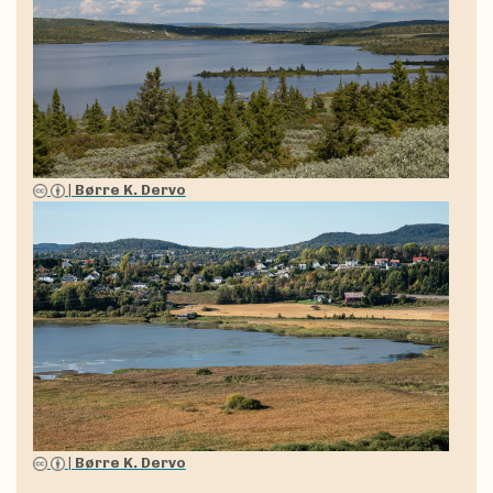
|
Børre K. Dervo
|
Børre K. Dervo