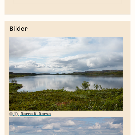
Bilder
|
Børre K. Dervo