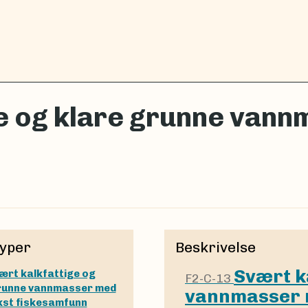
ge og klare grunne van
yper
Beskrivelse
Svært k
ært kalkfattige og
F2-C-13
runne vannmasser med
vannmasser 
st fiskesamfunn