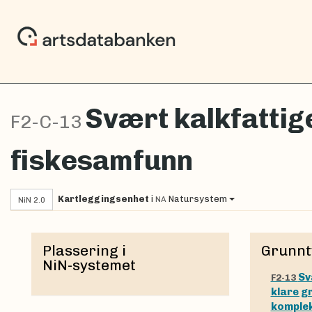
Svært kalkfatti
F2-C-13
fiskesamfunn
Kartleggingsenhet
i
Natursystem
NA
NiN 2.0
Plassering i
Grunnt
NiN-systemet
Sv
F2-13
klare g
komplek