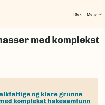
expand_more
Søk
Meny
nmasser med komplekst
alkfattige og klare grunne
med komplekst fiskesamfunn