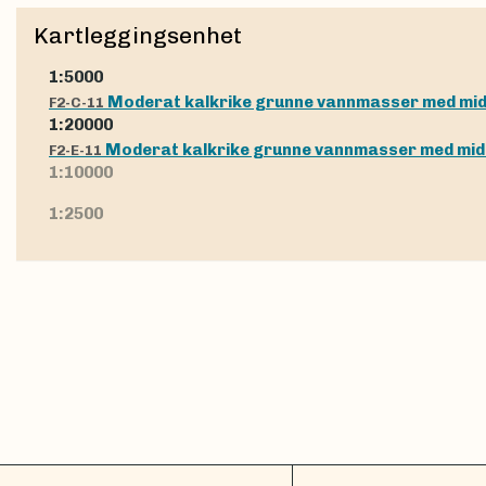
Kartleggingsenhet
1:5000
Moderat kalkrike grunne vannmasser med mid
F2-C-11
1:20000
Moderat kalkrike grunne vannmasser med mid
F2-E-11
1:10000
1:2500