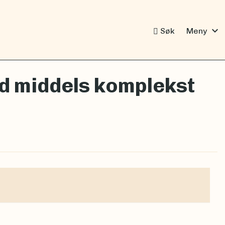
expand_more
Søk
Meny
d middels komplekst