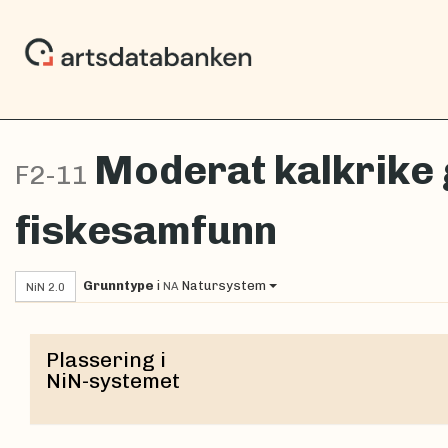
Moderat kalkrike
F2-11
fiskesamfunn
Grunntype
i
Natursystem
NA
NiN 2.0
Plassering i
NiN-systemet