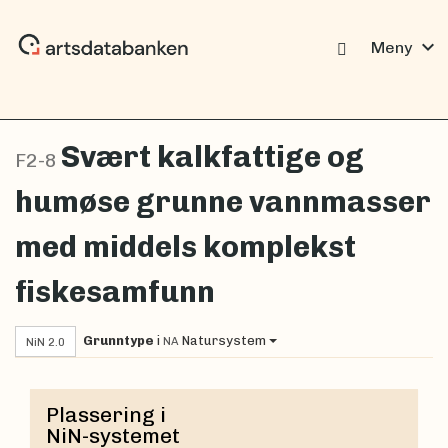
expand_more
Meny
Svært kalkfattige og
F2-8
humøse grunne vannmasser
med middels komplekst
fiskesamfunn
Grunntype
i
Natursystem
NA
NiN 2.0
Plassering i
NiN-systemet