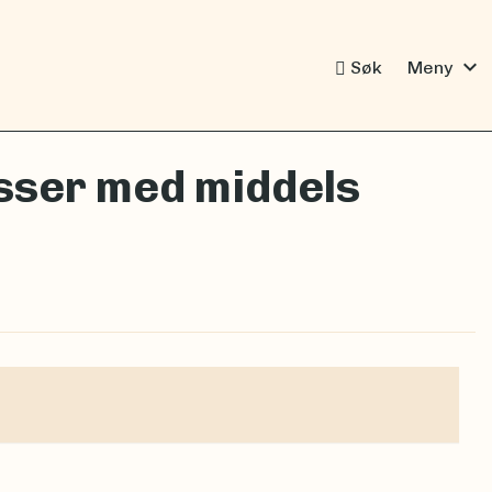
expand_more
Søk
Meny
asser med middels