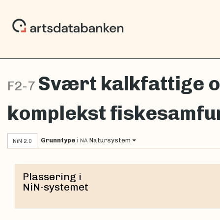
Svært kalkfattige 
F2-7
komplekst fiskesamfu
Grunntype
i
Natursystem
NA
NiN 2.0
Plassering i
NiN-systemet