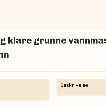
og klare grunne vannm
nn
Beskrivelse