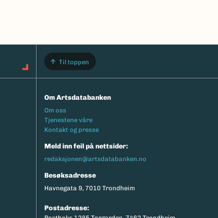
Til toppen
Om Artsdatabanken
Footermeny
Om oss
Tjenestene våre
Kontakt og presse
Meld inn feil på nettsider:
redaksjonen@artsdatabanken.no
Besøksadresse
Havnegata 9, 7010 Trondheim
Postadresse:
Postboks 1285 Torgarden, 7462 Trondheim