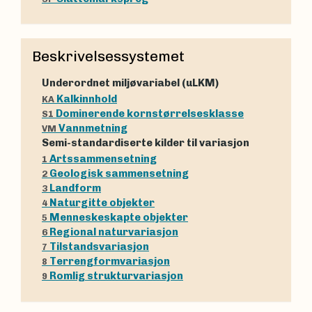
Beskrivelsessystemet
Underordnet miljøvariabel (uLKM)
Kalkinnhold
KA
Dominerende kornstørrelsesklasse
S1
Vannmetning
VM
Semi-standardiserte kilder til variasjon
Artssammensetning
1
Geologisk sammensetning
2
Landform
3
Naturgitte objekter
4
Menneskeskapte objekter
5
Regional naturvariasjon
6
Tilstandsvariasjon
7
Terrengformvariasjon
8
Romlig strukturvariasjon
9