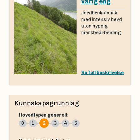
varig eng
Jordbruksmark
med intensiv hevd
uten hyppig
markbearbeiding.
Se full beskrivelse
Kunnskapsgrunnlag
Hovedtypen generelt
0
1
2
3
4
5