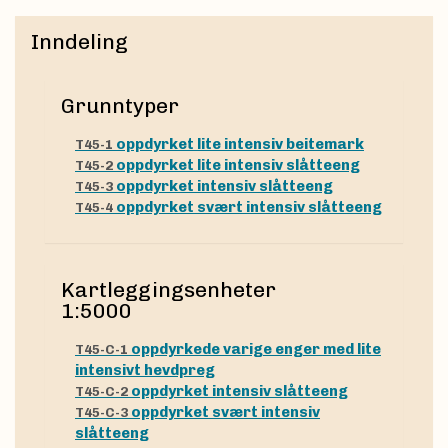
Inndeling
Grunntyper
oppdyrket lite intensiv beitemark
T45-1
oppdyrket lite intensiv slåtteeng
T45-2
oppdyrket intensiv slåtteeng
T45-3
oppdyrket svært intensiv slåtteeng
T45-4
Kartleggingsenheter
1:5000
oppdyrkede varige enger med lite
T45-C-1
intensivt hevdpreg
oppdyrket intensiv slåtteeng
T45-C-2
oppdyrket svært intensiv
T45-C-3
slåtteeng