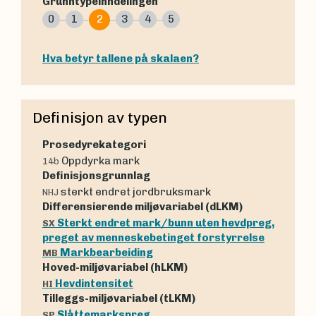
Grunntypeinndelingen
0
1
2
3
4
5
Hva betyr tallene på skalaen?
Definisjon av typen
Prosedyrekategori
Oppdyrka mark
14b
Definisjonsgrunnlag
sterkt endret jordbruksmark
NHJ
Differensierende miljøvariabel (dLKM)
Sterkt endret mark/bunn uten hevdpreg,
SX
preget av menneskebetinget forstyrrelse
Markbearbeiding
MB
Hoved-miljøvariabel (hLKM)
Hevdintensitet
HI
Tilleggs-miljøvariabel (tLKM)
Slåttemarkspreg
SP