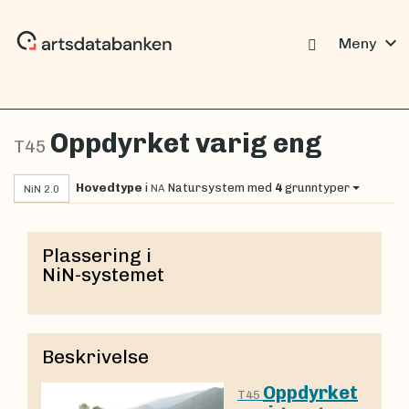
expand_more
Meny
Oppdyrket varig eng
T45
Hovedtype
i
Natursystem
med
4
grunntyper
NA
NiN 2.0
Plassering i
NiN-systemet
Beskrivelse
Oppdyrket
T45