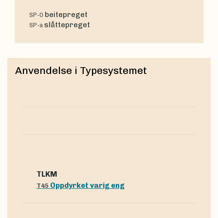
beitepreget
SP-0
slåttepreget
SP-a
Anvendelse i Typesystemet
tLKM
Oppdyrket varig eng
T45