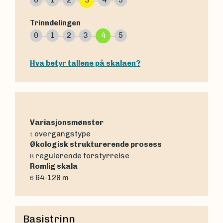
0
1
2
3
4
5
Trinndelingen
0
1
2
3
4
5
Hva betyr tallene på skalaen?
Variasjonsmønster
overgangstype
t
Økologisk strukturerende prosess
regulerende forstyrrelse
R
Romlig skala
64-128 m
6
Basistrinn