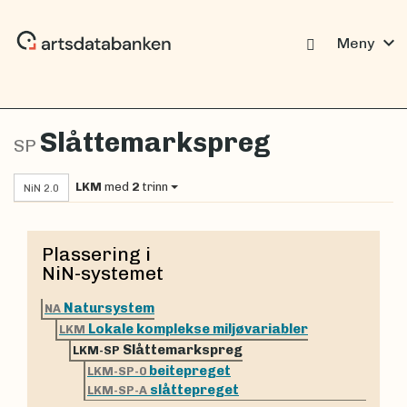
expand_more
Meny
Slåttemarkspreg
SP
LKM
med
2
trinn
NiN 2.0
Plassering i
NiN-systemet
Natursystem
NA
Lokale komplekse miljøvariabler
LKM
Slåttemarkspreg
LKM-SP
beitepreget
LKM-SP-0
slåttepreget
LKM-SP-A