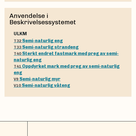
Anvendelse i
Beskrivelsessystemet
uLKM
Semi-naturlig eng
T32
Semi-naturlig strandeng
T33
Sterkt endret fastmark med preg av semi-
T40
naturlig eng
Oppdyrket mark med preg av semi-naturlig
T41
eng
Semi-naturlig myr
V9
Semi-naturlig våteng
V10