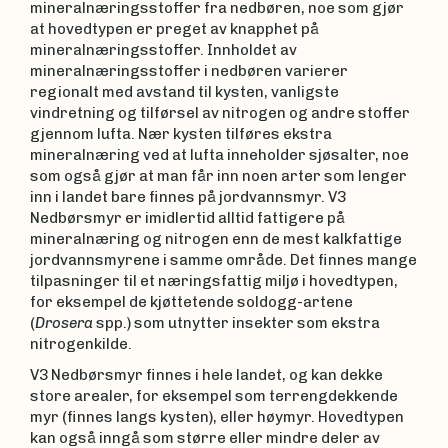
mineralnæringsstoffer fra nedbøren, noe som gjør
at hovedtypen er preget av knapphet på
mineralnæringsstoffer. Innholdet av
mineralnæringsstoffer i nedbøren varierer
regionalt med avstand til kysten, vanligste
vindretning og tilførsel av nitrogen og andre stoffer
gjennom lufta. Nær kysten tilføres ekstra
mineralnæring ved at lufta inneholder sjøsalter, noe
som også gjør at man får inn noen arter som lenger
inn i landet bare finnes på jordvannsmyr. V3
Nedbørsmyr er imidlertid alltid fattigere på
mineralnæring og nitrogen enn de mest kalkfattige
jordvannsmyrene i samme område. Det finnes mange
tilpasninger til et næringsfattig miljø i hovedtypen,
for eksempel de kjøttetende soldogg-artene
(
Drosera
spp.) som utnytter insekter som ekstra
nitrogenkilde.
V3 Nedbørsmyr finnes i hele landet, og kan dekke
store arealer, for eksempel som terrengdekkende
myr (finnes langs kysten), eller høymyr. Hovedtypen
kan også inngå som større eller mindre deler av