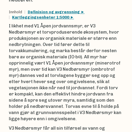
Innhold
Definisjon og avgrensning
Kartleggingsenheter 1:5000
I likhet med V1 Åpen jordvannsmyr, er V3
Nedbørsmyr et torvproduserende økosystem, hvor
produksjonen av organisk materiale er større enn
nedbrytningen. Over tid fører dette til
torvakkumulering, og marka består derfor nesten
bare av organisk materiale (IO∙b¤). All myr har
opprinnelig vært V1 Åpen jordvannsmyr (minerotrof
myr), men over tid kan V3 Nedbørsmyr (ombrotrof
myr) dannes ved at torvlagene bygger seg opp og
etter hvert hever seg over omgivelsene, slik at
vegetasjonen ikke når ned til jordvannet. Fordi torv
er kompakt, kan den effektivt hindre jordvann fra
sidene å spre seg utover myra, samtidig som den
holder på nedbørsvannet. Torvas evne til å holde på
vann gjør at grunnvannsspeilet i V3 Nedbørsmyr kan
ligge høyere enn i omgivelsene.
V3 Nedbørsmyr får all sin tilførsel av vann og