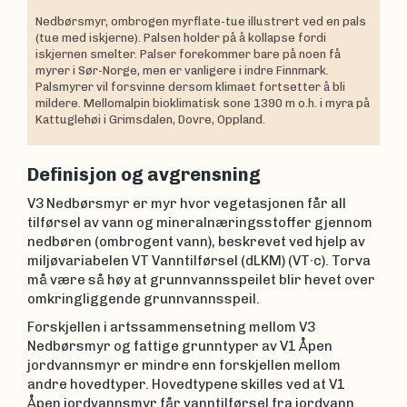
Nedbørsmyr, ombrogen myrflate-tue illustrert ved en pals
(tue med iskjerne). Palsen holder på å kollapse fordi
iskjernen smelter. Palser forekommer bare på noen få
myrer i Sør-Norge, men er vanligere i indre Finnmark.
Palsmyrer vil forsvinne dersom klimaet fortsetter å bli
mildere. Mellomalpin bioklimatisk sone 1390 m o.h. i myra på
Kattuglehøi i Grimsdalen, Dovre, Oppland.
Definisjon og avgrensning
V3 Nedbørsmyr er myr hvor vegetasjonen får all
tilførsel av vann og mineralnæringsstoffer gjennom
nedbøren (ombrogent vann), beskrevet ved hjelp av
miljøvariabelen VT Vanntilførsel (dLKM) (VT∙c). Torva
må være så høy at grunnvannsspeilet blir hevet over
omkringliggende grunnvannsspeil.
Forskjellen i artssammensetning mellom V3
Nedbørsmyr og fattige grunntyper av V1 Åpen
jordvannsmyr er mindre enn forskjellen mellom
andre hovedtyper. Hovedtypene skilles ved at V1
Åpen jordvannsmyr får vanntilførsel fra jordvann