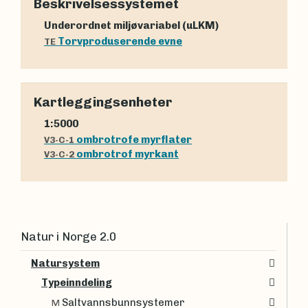
Beskrivelsessystemet
Underordnet miljøvariabel (uLKM)
Torvproduserende evne
TE
Kartleggingsenheter
1:5000
ombrotrofe myrflater
V3-C-1
ombrotrof myrkant
V3-C-2
Natur i Norge 2.0
Natursystem
Typeinndeling
Saltvannsbunnsystemer
M