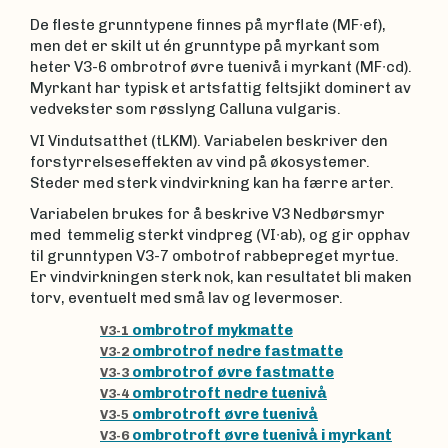
De fleste grunntypene finnes på myrflate (MF∙ef),
men det er skilt ut én grunntype på myrkant som
heter V3-6 ombrotrof øvre tuenivå i myrkant (MF∙cd).
Myrkant har typisk et artsfattig feltsjikt dominert av
vedvekster som røsslyng Calluna vulgaris.
VI Vindutsatthet (tLKM). Variabelen beskriver den
forstyrrelseseffekten av vind på økosystemer.
Steder med sterk vindvirkning kan ha færre arter.
Variabelen brukes for å beskrive V3 Nedbørsmyr
med temmelig sterkt vindpreg (VI∙ab), og gir opphav
til grunntypen V3-7 ombotrof rabbepreget myrtue.
Er vindvirkningen sterk nok, kan resultatet bli maken
torv, eventuelt med små lav og levermoser.
ombrotrof mykmatte
V3-1
ombrotrof nedre fastmatte
V3-2
ombrotrof øvre fastmatte
V3-3
ombrotroft nedre tuenivå
V3-4
ombrotroft øvre tuenivå
V3-5
ombrotroft øvre tuenivå i myrkant
V3-6