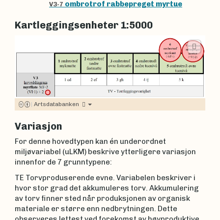
ombrotrof rabbepreget myrtue
V3-7
Kartleggingsenheter 1:5000
|
Artsdatabanken
Variasjon
For denne hovedtypen kan én underordnet
miljøvariabel (uLKM) beskrive ytterligere variasjon
innenfor de 7 grunntypene:
TE Torvproduserende evne. Variabelen beskriver i
hvor stor grad det akkumuleres torv. Akkumulering
av torv finner sted når produksjonen av organisk
materiale er større enn nedbrytningen. Dette
observeres lettest ved forekomst av høyproduktive