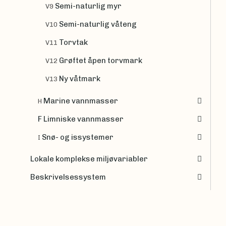
Semi-naturlig myr
V9
Semi-naturlig våteng
V10
Torvtak
V11
Grøftet åpen torvmark
V12
Ny våtmark
V13
Marine vannmasser
H
F Limniske vannmasser
Snø- og issystemer
I
Lokale komplekse miljøvariabler
Beskrivelsessystem