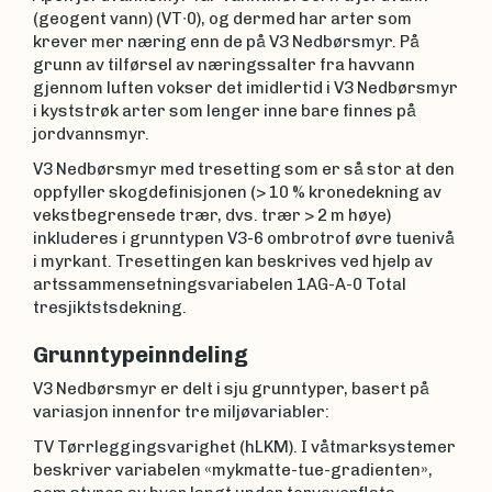
(geogent vann) (VT∙0), og dermed har arter som
krever mer næring enn de på V3 Nedbørsmyr. På
grunn av tilførsel av næringssalter fra havvann
gjennom luften vokser det imidlertid i V3 Nedbørsmyr
i kyststrøk arter som lenger inne bare finnes på
jordvannsmyr.
V3 Nedbørsmyr med tresetting som er så stor at den
oppfyller skogdefinisjonen (> 10 % kronedekning av
vekstbegrensede trær, dvs. trær > 2 m høye)
inkluderes i grunntypen V3-6 ombrotrof øvre tuenivå
i myrkant. Tresettingen kan beskrives ved hjelp av
artssammensetningsvariabelen 1AG-A-0 Total
tresjiktstsdekning.
Grunntypeinndeling
V3 Nedbørsmyr er delt i sju grunntyper, basert på
variasjon innenfor tre miljøvariabler:
TV Tørrleggingsvarighet (hLKM). I våtmarksystemer
beskriver variabelen «mykmatte-tue-gradienten»,