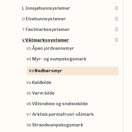
L Innsjøbunnsystemer
Elvebunnsystemer
O
Fastmarkssystemer
T
Våtmarkssystemer
V
Åpen jordvannsmyr
V1
Myr- og sumpskogsmark
V2
Nedbørsmyr
V3
Kaldkilde
V4
Varm kilde
V5
Våtsnøleie og snøleiekilde
V6
Arktisk permafrost-våtmark
V7
Strandsumpskogsmark
V8