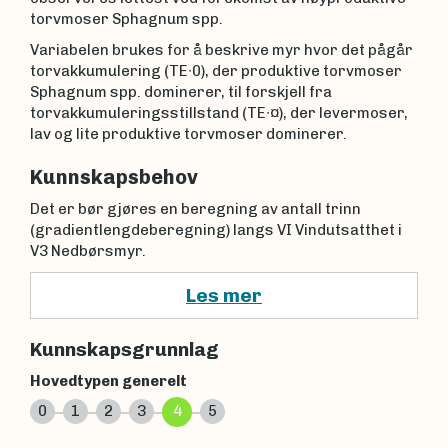
torvmoser Sphagnum spp.
Variabelen brukes for å beskrive myr hvor det pågår
torvakkumulering (TE∙0), der produktive torvmoser
Sphagnum spp. dominerer, til forskjell fra
torvakkumuleringsstillstand (TE∙¤), der levermoser,
lav og lite produktive torvmoser dominerer.
Kunnskapsbehov
Det er bør gjøres en beregning av antall trinn
(gradientlengdeberegning) langs VI Vindutsatthet i
V3 Nedbørsmyr.
Les mer
Kunnskapsgrunnlag
Hovedtypen generelt
0
1
2
3
4
5