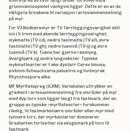
som styres av hvor langt under torvoverflata
grunnvannsspeilet vanligvis ligger. Dette er en av de
viktigste årsakene til variasjon i artssammensetning
på myr.
For V3 Nedbørsmyr er TV Tørrleggingsvarighet delt
inn i 5 trinn med økende tørrleggingsvarighet;
mykmatte (TV∙cd), nedre fastmatte (TV∙ef), øvre
fastmatte (TV∙gh), nedre tuenivå (TV∙ij) og øvre
tuenivå (TV∙k). Tuene har gjerne røsslyng,
dvergbjørk og andre lyngvekster. Typiske
mykmattearter er f.eks dystarr Carex limosa,
sivblom Scheuchzeria palustris og hvitmyrak
Rhynchospora alba.
MF Myrflatepreg (tLKM). Variabelen uttrykker en
gradient i artssammensetning fra områder på myr
med dyp torv som ligger langt fra fastmark, der en
gruppe av typiske «myrflatearter» forekommer
rikelig, til fastmarksnære områder eller myr med
tynnere torv, der myrkantarter dominerer.
Gradienten fortsetter via skogsmark på torv til
fastmark.