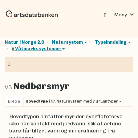
expand_more
Meny
Natur i Norge 2.0
Natursystem
Typeinndeling
Våtmarkssystemer
V
Navigasjon
Nedbørsmyr
V3
Hovedtype
i
Natursystem
med
7
grunntyper
NA
NiN 2.0
Hovedtypen omfatter myr der overflatetorva
ikke har kontakt med jordvann, slik at artene
bare får tilført vann og mineralnæring fra
nedbøren.