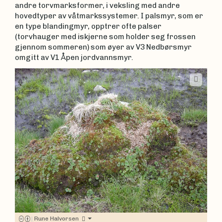
andre torvmarksformer, i veksling med andre
hovedtyper av våtmarkssystemer. I palsmyr, som er
en type blandingmyr, opptrer ofte palser
(torvhauger med iskjerne som holder seg frossen
gjennom sommeren) som øyer av V3 Nedbørsmyr
omgitt av V1 Åpen jordvannsmyr.
|
Rune Halvorsen