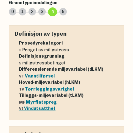
Grunntypeinndelingen
0
1
2
3
4
5
Definisjon av typen
Prosedyrekategori
Preget av miljøstress
3
Definisjonsgrunnlag
miljøstressbetinget
S
Differensierende miljøvariabel (dLKM)
Vanntilførsel
VT
Hoved-miljøvariabel (hLKM)
Tørrleggingsvarighet
TV
Tilleggs-miljøvariabel (tLKM)
Myrflatepreg
MF
Vindutsatthet
VI