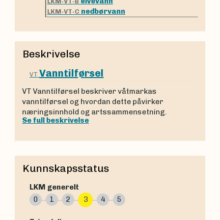
elvevann
LKM-VT-B
nedbørvann
LKM-VT-C
Beskrivelse
Vanntilførsel
VT
VT Vanntilførsel beskriver våtmarkas
vanntilførsel og hvordan dette påvirker
næringsinnhold og artssammensetning.
Se full beskrivelse
Kunnskapsstatus
LKM generelt
0
1
2
3
4
5