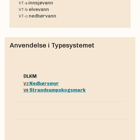
innsjøvann
VT-a
elvevann
VT-b
nedbørvann
VT-c
Anvendelse i Typesystemet
dLKM
Nedbørsmyr
V3
Strandsumpskogsmark
V8