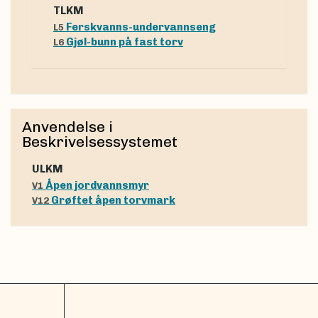
tLKM
Ferskvanns-undervannseng
L5
Gjøl-bunn på fast torv
L6
Anvendelse i
Beskrivelsessystemet
uLKM
Åpen jordvannsmyr
V1
Grøftet åpen torvmark
V12