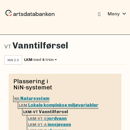
expand_more
Meny
Vanntilførsel
VT
LKM
med
4
trinn
NiN 2.0
Plassering i
NiN-systemet
Natursystem
NA
Lokale komplekse miljøvariabler
LKM
Vanntilførsel
LKM-VT
jordvann
LKM-VT-0
innsjøvann
LKM-VT-A