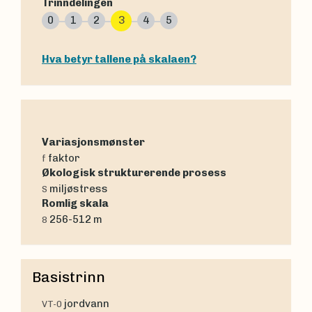
Trinndelingen
0
1
2
3
4
5
Hva betyr tallene på skalaen?
Variasjonsmønster
faktor
f
Økologisk strukturerende prosess
miljøstress
S
Romlig skala
256-512 m
8
Basistrinn
jordvann
VT-0