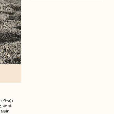
PF∙a) i
gjør at
alpin