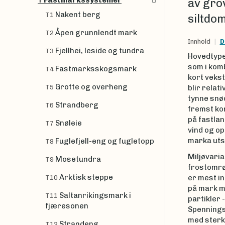
Fastmarkssystemer
av gro
T
Nakent berg
T1
siltdom
Åpen grunnlendt mark
T2
Innhold
D
Fjellhei, leside og tundra
T3
Hovedtype
som i komb
Fastmarksskogsmark
T4
kort veks
Grotte og overheng
T5
blir relati
tynne snød
Strandberg
T6
fremst ko
på fastla
Snøleie
T7
vind og op
marka uts
Fuglefjell-eng og fugletopp
T8
Miljøvari
Mosetundra
T9
frostomrø
Arktisk steppe
er mest i
T10
på mark m
Saltanrikingsmark i
T11
partikler 
fjæresonen
Spenningsf
med sterk
Strandeng
T12