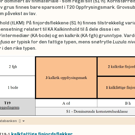
 dominert av finmateriale - som regel silt (S1∙h). Kornstørre
rov grus finnes bare sparsomt i T20 Oppfrysingsmark. Grovsub
m påvekst av lav.
hold (tLKM): På finjordsflekkene (S1∙h) finnes tilstrekkelig vari
setning relatert til KA Kalkinnhold til å dele disse i en
/intermediær (KA∙bcde) og en kalkrik (KA∙fgh) grunntype. Vard
nfusa
er typisk for den fattige typen, mens snøfrytle
Luzula niv
i den rike typen.
atabanken
kalkfattige finjordsflekker
T19-1