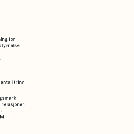
ing for
styrrelse
.
antall trinn
ngsmark
g relasjoner
s.
VM