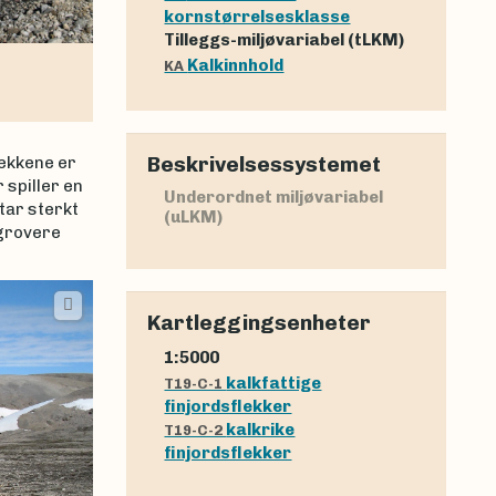
kornstørrelsesklasse
Tilleggs-miljøvariabel (tLKM)
Kalkinnhold
KA
Beskrivelsessystemet
lekkene er
 spiller en
Underordnet miljøvariabel
tar sterkt
(uLKM)
 grovere
Kartleggingsenheter
1:5000
kalkfattige
T19-C-1
finjordsflekker
kalkrike
T19-C-2
finjordsflekker