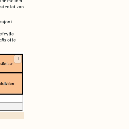
lser mellom
stratet kan
asjon i
efrytle
alis
ofte