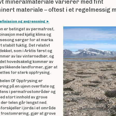
vt mineralmateriale varierer med fint
inert materiale – oftest i et regelmessig 
efiniasjon og avgrensning
n er betinget av permafrost,
inasjon med kjølig klima og
tsesong sørger for at marka
vt stabilt fuktig. Det relativt
ekket, som i Arktis først og
mmer av lav vinternedbør, og
ndet hovedsakelig kommer av
pstikkende landformer, gjør at
ettes for sterk oppfrysing.
abelen OF Oppfrysing er
ring på en ujevn overflate og
ntens i permafrostområder og
ed stort innhold av grove
- der telen går lengst ned.
orskjeller i jorda i et område
 frostomrøring, gjør at grove