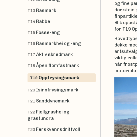
og fine par
der stein
Rasmark
T13
finpartikl
Rabbe
T14
Slik oppst
for T19 O
Fosse-eng
T15
Hovedtyp
Rasmarkhei og -eng
T16
dekke med 
artsutvalg
Aktiv skredmark
T17
viktig rol
når frost
Åpen flomfastmark
T18
materiale
Oppfrysingsmark
T19
Isinnfrysingsmark
T20
Sanddynemark
T21
Fjellgrashei og
T22
grastundra
Ferskvannsdriftvoll
T23