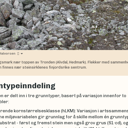
Halvorsen
gsmark nær toppen av Tronden (Alvdal, Hedmark). Flekker med sammen
 finnes nær steinsirklenes finjordsrike sentrum.
typeinndeling
 er delt inn i tre grunntyper, basert på variasjon innenfor to
bler:
rende kornstørrelsesklasse (hLKM): Variasjon i artssammen
e miljøvariabelen gir grunnlag for å skille mellom én grunnt
ubstrat - først og fremst stein men også grov grus (S1∙cd), o