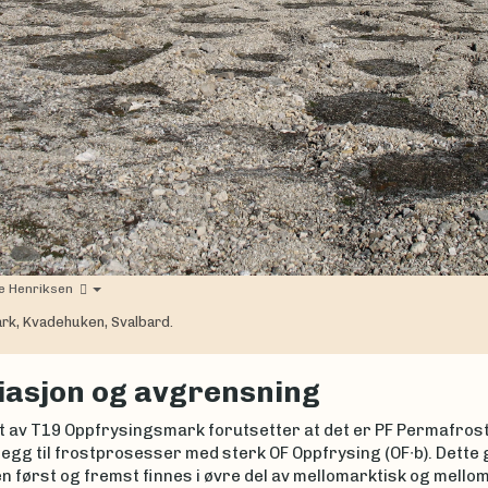
e Henriksen
rk, Kvadehuken, Svalbard.
iasjon og avgrensning
av T19 Oppfrysingsmark forutsetter at det er PF Permafrost (
llegg til frostprosesser med sterk OF Oppfrysing (OF∙b). Dette 
 først og fremst finnes i øvre del av mellomarktisk og mellom