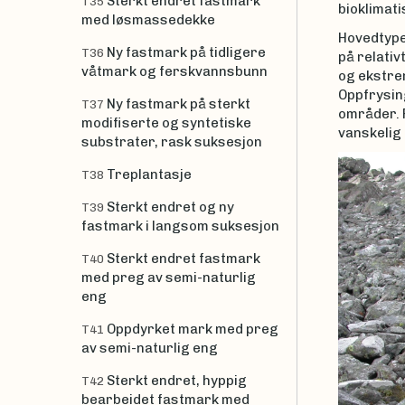
Sterkt endret fastmark
T35
bioklimati
med løsmassedekke
Hovedtypen
Ny fastmark på tidligere
T36
på relativ
våtmark og ferskvannsbunn
og ekstre
Oppfrysin
Ny fastmark på sterkt
T37
områder. 
modifiserte og syntetiske
vanskelig
substrater, rask suksesjon
Treplantasje
T38
Sterkt endret og ny
T39
fastmark i langsom suksesjon
Sterkt endret fastmark
T40
med preg av semi-naturlig
eng
Oppdyrket mark med preg
T41
av semi-naturlig eng
Sterkt endret, hyppig
T42
bearbeidet fastmark med