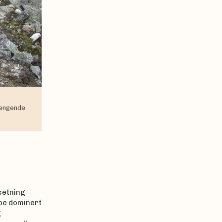
hengende
setning
ype dominert
g