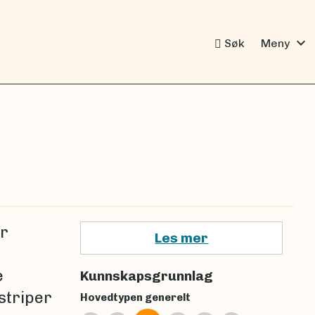
expand_more
Søk
Meny
er
Les mer
e
Kunnskapsgrunnlag
striper
Hovedtypen generelt