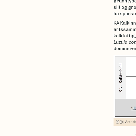
grunntyper
silt og g
ha sparso
KA Kalkinn
artssammen
kalkfattig
Luzula co
dominerer 
|
Artsd