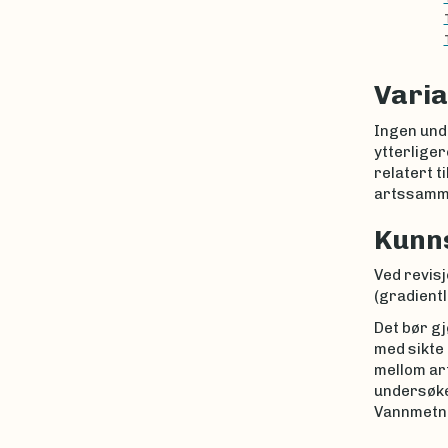
Varia
Ingen unde
ytterliger
relatert t
artssamme
Kunn
Ved revisj
(gradient
Det bør g
med sikte
mellom ar
undersøkes
Vannmetnin