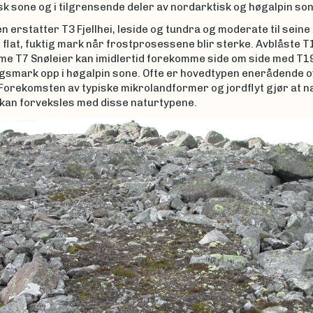
sk sone og i tilgrensende deler av nordarktisk og høgalpin son
 erstatter T3 Fjellhei, leside og tundra og moderate til seine
t flat, fuktig mark når frostprosessene blir sterke. Avblåste 
me T7 Snøleier kan imidlertid forekomme side om side med T1
gsmark opp i høgalpin sone. Ofte er hovedtypen enerådende o
Forekomsten av typiske mikrolandformer og jordflyt gjør at n
 kan forveksles med disse naturtypene.