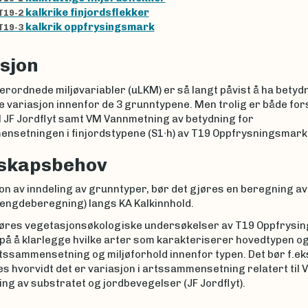
kalkrike finjordsflekker
T19-2
kalkrik oppfrysingsmark
T19-3
sjon
rordnede miljøvariabler (uLKM) er så langt påvist å ha betydn
e variasjon innenfor de 3 grunntypene. Men trolig er både for
il JF Jordflyt samt VM Vannmetning av betydning for
nsetningen i finjordstypene (S1∙h) av T19 Oppfrysningsmark
skapsbehov
on av inndeling av grunntyper, bør det gjøres en beregning av 
lengdeberegning) langs KA Kalkinnhold.
jøres vegetasjonsøkologiske undersøkelser av T19 Oppfrysi
 på å klarlegge hvilke arter som karakteriserer hovedtypen o
tssammensetning og miljøforhold innenfor typen. Det bør f.ek
 hvorvidt det er variasjon i artssammensetning relatert til 
g av substratet og jordbevegelser (JF Jordflyt).