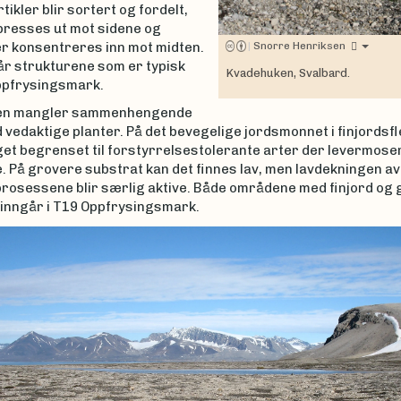
tikler blir sortert og fordelt,
 presses ut mot sidene og
er konsentreres inn mot midten.
|
Snorre Henriksen
år strukturene som er typisk
Kvadehuken, Svalbard.
ppfrysingsmark.
en mangler sammenhengende
vedaktige planter. På det bevegelige jordsmonnet i finjordsf
et begrenset til forstyrrelsestolerante arter der levermoser
le. På grovere substrat kan det finnes lav, men lavdekningen av
prosessene blir særlig aktive. Både områdene med finjord og
 inngår i T19 Oppfrysingsmark.