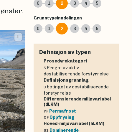
0
1
2
3
4
5
mønster.
Grunntypeinndelingen
0
1
2
3
4
5
Definisjon av typen
Prosedyrekategori
Preget av aktiv
5
destabiliserende forstyrrelse
Definisjonsgrunnlag
betinget av destabiliserende
D
forstyrrelse
Differensierende miljøvariabel
(dLKM)
Permafrost
PF
Oppfrysing
OF
Hoved-miljøvariabel (hLKM)
Dominerende
S1