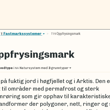
Fastmarkssystemer
Oppfrysingsmark
T
T19
ppfrysingsmark
vedtype
i
Natursystem
med
3
grunntyper
NA
på fuktig jord i høgfjellet og i Arktis. Den 
t til områder med permafrost og sterk
mrøring som gir opphav til karakteristisk
andformer der polygoner, nett, ringer og 