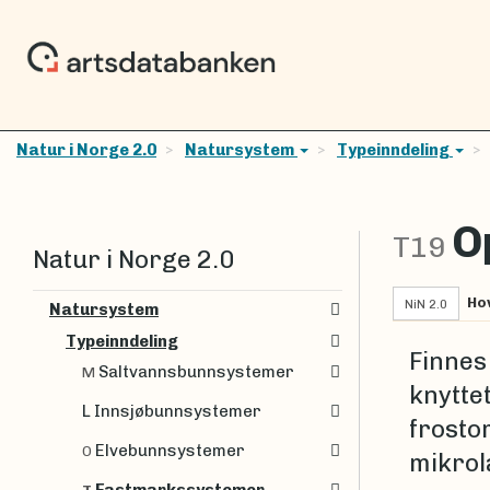
Natur i Norge 2.0
Natursystem
Typeinndeling
O
T19
Natur i Norge 2.0
Ho
NiN 2.0
Natursystem
Typeinndeling
Finnes 
Saltvannsbunnsystemer
M
knytte
L Innsjøbunnsystemer
frosto
Elvebunnsystemer
O
mikrol