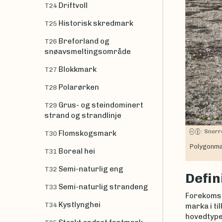
Driftvoll
T24
Historisk skredmark
T25
Breforland og
T26
snøavsmeltingsområde
Blokkmark
T27
Polarørken
T28
Grus- og steindominert
T29
strand og strandlinje
|
Snorr
Flomskogsmark
T30
Polygonma
Boreal hei
T31
Semi-naturlig eng
T32
Defin
Semi-naturlig strandeng
T33
Forekomst 
Kystlynghei
T34
marka i ti
hovedtypen