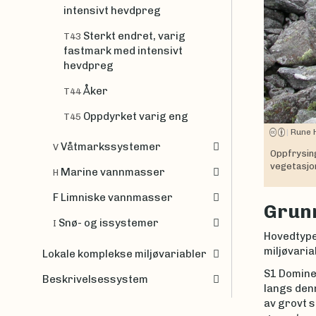
intensivt hevdpreg
Sterkt endret, varig
T43
fastmark med intensivt
hevdpreg
Åker
T44
Oppdyrket varig eng
T45
|
Rune 
Våtmarkssystemer
V
Oppfrysin
vegetasjon
Marine vannmasser
H
F Limniske vannmasser
Grunn
Snø- og issystemer
I
Hovedtypen
miljøvaria
Lokale komplekse miljøvariabler
S1 Domine
Beskrivelsessystem
langs denn
av grovt s