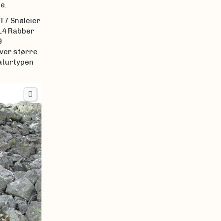
e.
 T7 Snøleier
T14 Rabber
9
ver større
aturtypen