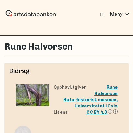
expand_more
Meny
Rune Halvorsen
Bidrag
OpphavUtgiver
Rune
Halvorsen
Naturhistorisk museum,
Universitetet i Oslo
Lisens
CC BY 4.0