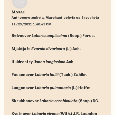
Moser
Anthocerotophyta, Marchantiophyta og Bryophyta
11/29/2021 1:40:43 PM
Sølvnever
Lobaria amplissima
(Scop.) Forss.
Mjuktjafs
Evernia divaricata
(L.) Ach.
Huldrestry
Usnea longissima
Ach.
Fossenever
Lobaria hallii
(Tuck.) Zahlbr.
Lungenever
Lobaria pulmonaria
(L.) Hoffm.
Skrubbenever
Lobaria scrobiculata
(Scop.) DC.
Kystnever
Lobaria virens
(With.) J.R. Laundon