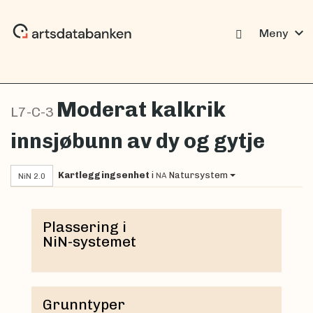
expand_more
Meny
Moderat kalkrik
L7-C-3
innsjøbunn av dy og gytje
Kartleggingsenhet
i
Natursystem
NA
NiN 2.0
Plassering i
NiN-systemet
Grunntyper