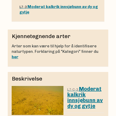
Moderat kalkrik innsjøbunn av dy og
L7-3
gytje
Kjennetegnende arter
Arter som kan være til hjelp for å identifisere
naturtypen. Forklaring på "Kategori" finner du
her
Beskrivelse
Moderat
L7-C-3
kalkrik
innsjøbunn av
dy og gytje