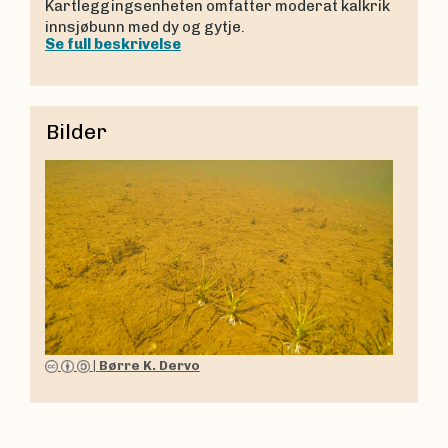
Kartleggingsenheten omfatter moderat kalkrik
innsjøbunn med dy og gytje.
Se full beskrivelse
Bilder
|
Børre K. Dervo