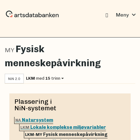
expand_more
Meny
Fysisk
MY
menneskepåvirkning
LKM
med
15
trinn
NiN 2.0
Plassering i
NiN-systemet
Natursystem
NA
Lokale komplekse miljøvariabler
LKM
Fysisk menneskepåvirkning
LKM-MY