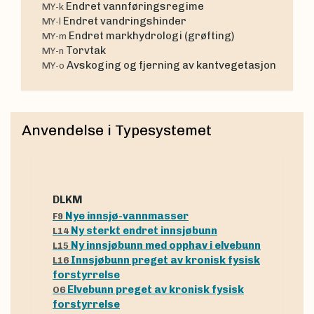
Endret vannføringsregime
MY-k
Endret vandringshinder
MY-l
Endret markhydrologi (grøfting)
MY-m
Torvtak
MY-n
Avskoging og fjerning av kantvegetasjon
MY-o
Anvendelse i Typesystemet
dLKM
Nye innsjø-vannmasser
F9
Ny sterkt endret innsjøbunn
L14
Ny innsjøbunn med opphav i elvebunn
L15
Innsjøbunn preget av kronisk fysisk
L16
forstyrrelse
Elvebunn preget av kronisk fysisk
O6
forstyrrelse