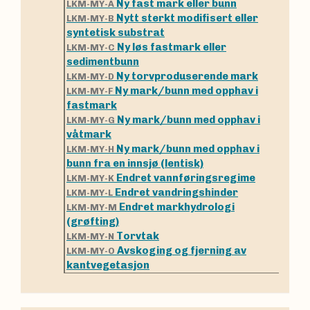
Ny fast mark eller bunn
LKM-MY-A
Nytt sterkt modifisert eller
LKM-MY-B
syntetisk substrat
Ny løs fastmark eller
LKM-MY-C
sedimentbunn
Ny torvproduserende mark
LKM-MY-D
Ny mark/bunn med opphav i
LKM-MY-F
fastmark
Ny mark/bunn med opphav i
LKM-MY-G
våtmark
Ny mark/bunn med opphav i
LKM-MY-H
bunn fra en innsjø (lentisk)
Endret vannføringsregime
LKM-MY-K
Endret vandringshinder
LKM-MY-L
Endret markhydrologi
LKM-MY-M
(grøfting)
Torvtak
LKM-MY-N
Avskoging og fjerning av
LKM-MY-O
kantvegetasjon