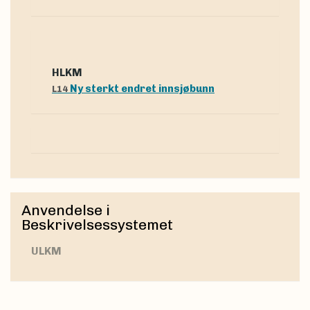
hLKM
Ny sterkt endret innsjøbunn
L14
Anvendelse i
Beskrivelsessystemet
uLKM