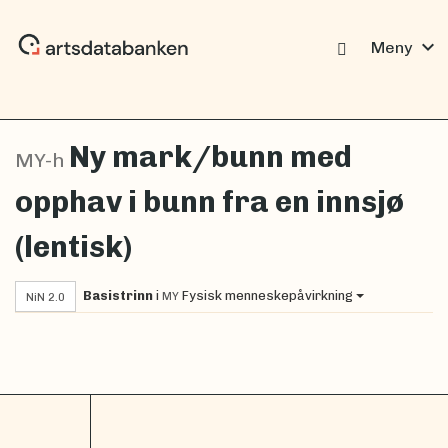
expand_more
Meny
Ny mark/bunn med
MY-h
opphav i bunn fra en innsjø
(lentisk)
Basistrinn
i
Fysisk menneskepåvirkning
MY
NiN 2.0