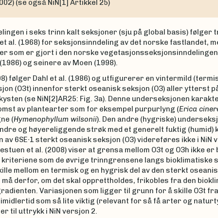
002) (se også NiN[1] Artikkel 25)
lingen i seks trinn kalt seksjoner (sju på global basis) følger 
 et al. (1968) for seksjonsinndeling av det norske fastlandet, 
er som er gjort i den norske vegetasjonsseksjons­inndelingen,
. (1986) og seinere av Moen (1998).
) følger Dahl et al. (1986) og utfigurerer en vintermild (termi
on (O3t) innenfor sterkt oseanisk seksjon (O3) aller ytterst p
kysten (se NiN[2]AR25: Fig. 3a). Denne underseksjonen karakt
omst av plantearter som for eksempel purpurlyng (
Erica ciner
ne (
Hymenophyllum wilsonii
). Den andre (hygriske) underseks
ndre og høyereliggende strøk med et generelt fuktig (humid) k
 av 6SE∙1 sterkt oseanisk seksjon (O3) videreføres ikke i NiN 
estuen et al. (2008) viser at grensa mellom O3t og O3h ikke er
kriteriene som de øvrige trinngrensene langs bioklimatiske 
skille mellom en termisk og en hygrisk del av den sterkt oseani
må derfor, om det skal opprettholdes, frikobles fra den biokl
adienten. Variasjonen som ligger til grunn for å skille O3t fr
imidlertid som så lite viktig (relevant for så få arter og naturt
r til uttrykk i NiN versjon 2.