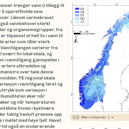
ismer trenger vann (i tillegg til
 å opprettholde sine
joner. Liksom varmekravet
også vannbehovet sterkt
ter og organismegrupper, fra
r tilpasset et helt liv i vann til
de arter som tåler sterk
 Vanntilgangen varierer fra
l svært fin lokal skala, og
n i vanntilgang gjenspeiles i
i arters utbredelse og
mønstre over hele denne
nvidden. På regional skala
riasjon i vanntilgang først og
 uttrykk som variasjon i
 Humiditeten øker når
øker og når temperaturen
id klima finnes i kystnære
er fuktig havluft presses opp
|
Marc Daverdin
s i møtet med høye fjell. Havet
ertid også en modererende