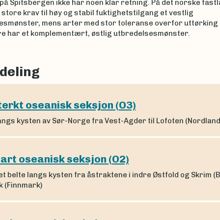
å Spitsbergen ikke har noen klar retning. På det norske fast
store krav til høy og stabil fuktighetstilgang et vestlig
esmønster, mens arter med stor toleranse overfor uttørking 
tre har et komplementært, østlig utbredelsesmønster.
deling
terkt oseanisk seksjon (O3)
angs kysten av Sør-Norge fra Vest-Agder til Lofoten (Nordland
lart oseanisk seksjon (O2)
 et belte langs kysten fra åstraktene i indre Østfold og Skrim 
ik (Finnmark)