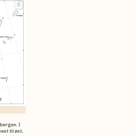
sbergen. I
st til øst,