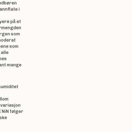
nedbøren
nnflate i
yere på et
børmengden
ergen som
moderat
opene som
alle
nnes
lant mange
humiditet
llom
 variasjon
I NiN følger
iske