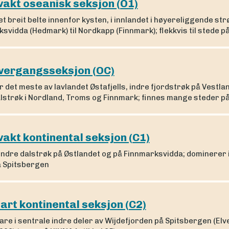
vakt oseanisk seksjon (O1)
 et breit belte innenfor kysten, i innlandet i høyereliggende str
vidda (Hedmark) til Nordkapp (Finnmark); flekkvis til stede p
vergangsseksjon (OC)
 det meste av lavlandet Østafjells, indre fjordstrøk på Vestla
alstrøk i Nordland, Troms og Finnmark; finnes mange steder p
vakt kontinental seksjon (C1)
 indre dalstrøk på Østlandet og på Finnmarksvidda; dominerer 
å Spitsbergen
lart kontinental seksjon (C2)
are i sentrale indre deler av Wijdefjorden på Spitsbergen (Elv