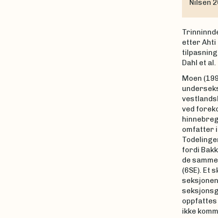
Nilsen 2
Trinninnde
etter Ahti
tilpasning
Dahl et al
Moen (1998
underseksj
vestlands
ved forek
hinnebreg
omfatter i
Todelingen
fordi Bakk
de samme 
(6SE). Et 
seksjonen 
seksjonsgr
oppfattes 
ikke komme