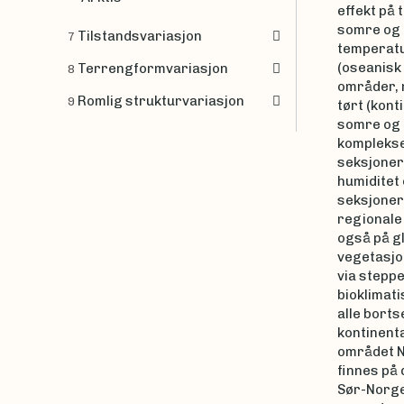
effekt på 
somre og mi
Tilstandsvariasjon
7
temperatu
(oseanisk 
Terrengformvariasjon
8
områder, 
Romlig strukturvariasjon
9
tørt (kont
somre og 
komplekse
seksjoner
humiditet 
seksjoner 
regionale
også på gl
vegetasjo
via steppe
bioklimati
alle borts
kontinent
området N
finnes på 
Sør-Norge 