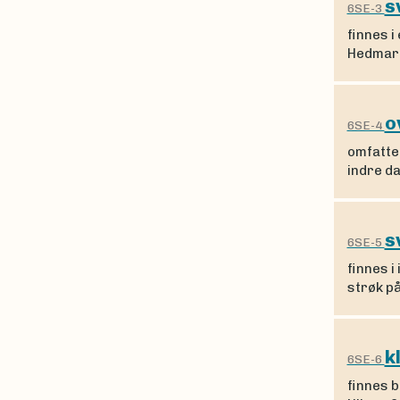
s
6SE-3
finnes i
Hedmarks
o
6SE-4
omfatter
indre d
s
6SE-5
finnes i
strøk p
k
6SE-6
finnes b