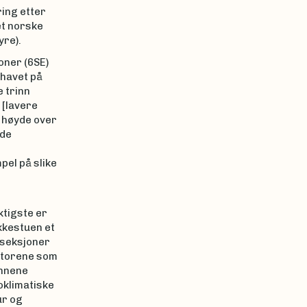
ing etter
et norske
yre).
oner (6SE)
 havet på
 trinn
 [lavere
e høyde over
nde
pel på slike
ktigste er
kkestuen et
e seksjoner
aktorene som
innene
oklimatiske
ur og