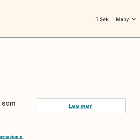
expand_more
Søk
Meny
r som
Les mer
formasjon