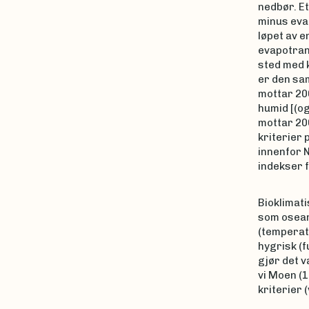
nedbør. Et
minus eva
løpet av e
evapotran
sted med 
er den sa
mottar 20
humid [(o
mottar 200
kriterier 
innenfor 
indekser 
Bioklimati
som oseani
(temperat
hygrisk (f
gjør det v
vi Moen (
kriterier 