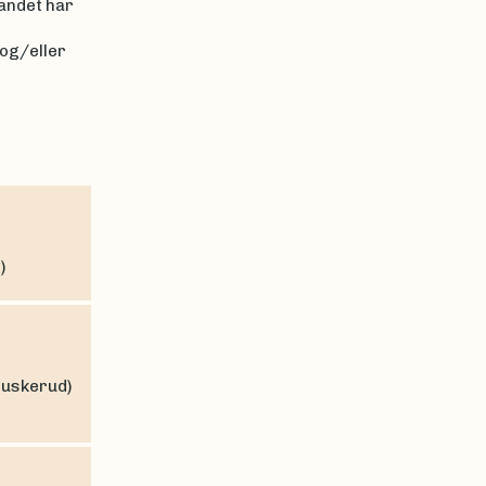
landet har
og/eller
)
(Buskerud)