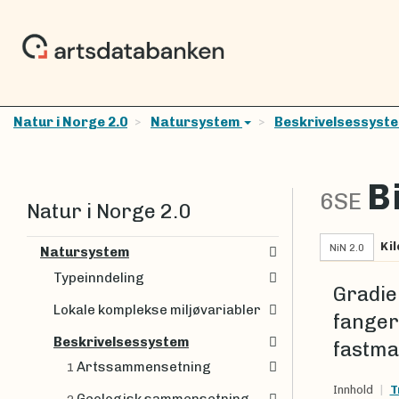
Natur i Norge 2.0
Natursystem
Beskrivelsessyst
B
6SE
Natur i Norge 2.0
Kil
NiN 2.0
Natursystem
Typeinndeling
Gradie
Lokale komplekse miljøvariabler
fanger
Beskrivelsessystem
fastma
Artssammensetning
1
Innhold
T