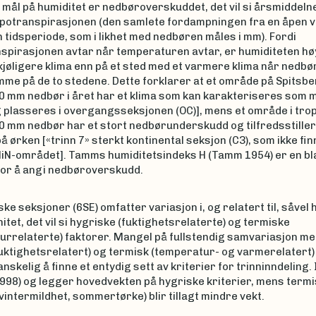
 mål på humiditet er nedbøroverskuddet, det vil si årsmiddel
potranspirasjonen (den samlete fordampningen fra en åpen va
n tidsperiode, som i likhet med nedbøren måles i mm). Fordi
spirasjonen avtar når temperaturen avtar, er humiditeten hø
kjøligere klima enn på et sted med et varmere klima når ned
mme på de to stedene. Dette forklarer at et område på Spitsb
0 mm nedbør i året har et klima som kan karakteriseres som 
g plasseres i overgangsseksjonen (OC)], mens et område i tr
 mm nedbør har et stort nedbørunderskudd og tilfredsstiller 
på ørken [«trinn 7» sterkt kontinental seksjon (C3), som ikke fi
NiN-området]. Tamms humiditetsindeks H (Tamm 1954) er en b
for å angi nedbøroverskudd.
ske seksjoner (6SE) omfatter variasjon i, og relatert til, såvel 
tet, det vil si hygriske (fuktighetsrelaterte) og termiske
urrelaterte) faktorer. Mangel på fullstendig samvariasjon me
uktighetsrelatert) og termisk (temperatur- og varmerelatert)
anskelig å finne et entydig sett av kriterier for trinninndeling. 
1998) og legger hovedvekten på hygriske kriterier, mens term
(vintermildhet, sommertørke) blir tillagt mindre vekt.