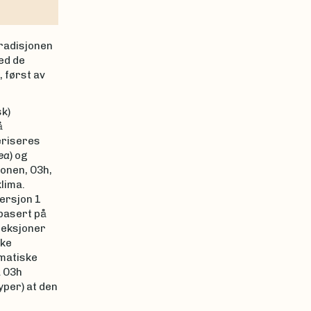
tradisjonen
med de
 først av
sk)
å
eriseres
ea
) og
jonen, O3h,
lima.
versjon 1
 basert på
seksjoner
ske
imatiske
a O3h
yper) at den