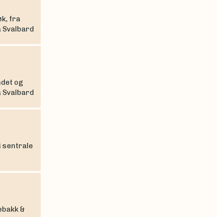
øk, fra
å Svalbard
ndet og
å Svalbard
i sentrale
ebakk &