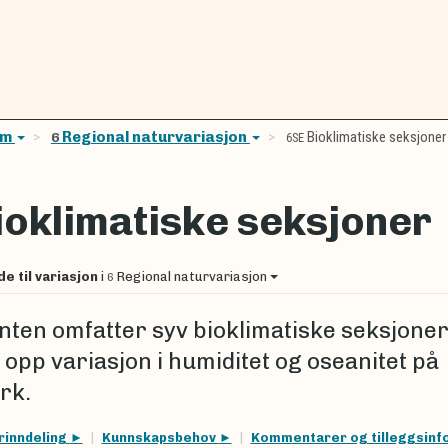
em
Regional naturvariasjon
Bioklimatiske seksjoner
6
6SE
ioklimatiske seksjoner
de til variasjon
i
Regional naturvariasjon
6
nten omfatter syv bioklimatiske seksjone
 opp variasjon i humiditet og oseanitet på
rk.
rinndeling
Kunnskapsbehov
Kommentarer og tilleggsin