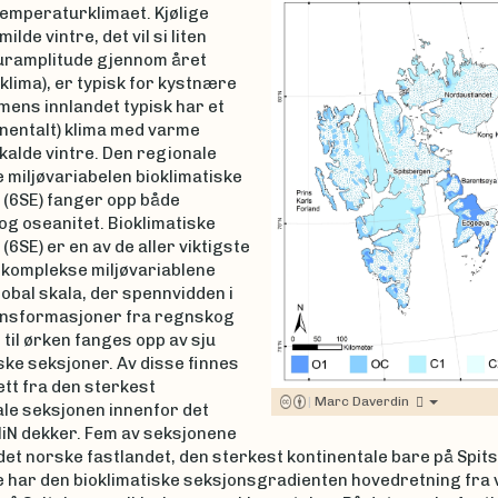
temperaturklimaet. Kjølige
lde vintre, det vil si liten
ramplitude gjennom året
klima), er typisk for kystnære
mens innlandet typisk har et
inentalt) klima med varme
kalde vintre. Den regionale
 miljøvariabelen bioklimatiske
 (6SE) fanger opp både
og oseanitet. Bioklimatiske
(6SE) er en av de aller viktigste
 komplekse miljøvariablene
obal skala, der spennvidden i
nsformasjoner fra regnskog
 til ørken fanges opp av sju
ske seksjoner. Av disse finnes
ett fra den sterkest
|
Marc Daverdin
ale seksjonen innenfor det
iN dekker. Fem av seksjonene
det norske fastlandet, den sterkest kontinentale bare på Spit
har den bioklimatiske seksjonsgradienten hovedretning fra ve