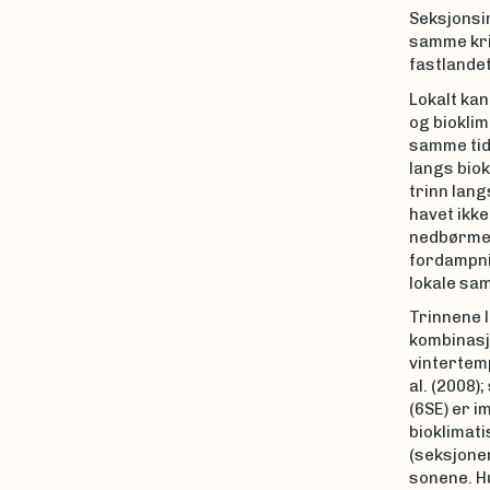
Seksjonsi
samme krit
fastlandet
Lokalt kan
og biokli
samme tid 
langs biok
trinn lang
havet ikk
nedbørmen
fordampnin
lokale sam
Trinnene l
kombinasjo
vintertem
al. (2008)
(6SE) er i
bioklimat
(seksjonen
sonene. Hu