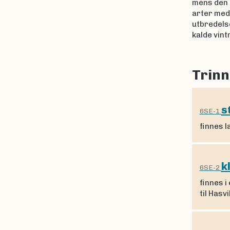
mens den p
arter med 
utbredels
kalde vin
Trinn
s
6SE-1
finnes l
k
6SE-2
finnes i
til Hasv