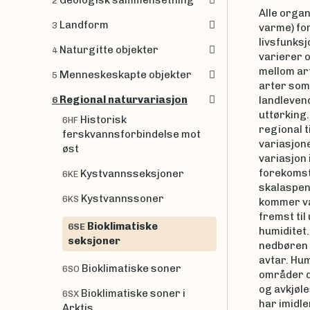
Geologisk sammensetning
2
Alle organ
Landform
3
varme) for
livsfunks
Naturgitte objekter
4
varierer 
mellom ar
Menneskeskapte objekter
5
arter som e
Regional naturvariasjon
landleven
6
uttørking.
Historisk
6HF
regional ti
ferskvannsforbindelse mot
variasjone
øst
variasjon 
forekomst
Kystvannsseksjoner
6KE
skalaspen
Kystvannssoner
6KS
kommer va
fremst til
Bioklimatiske
6SE
humiditet.
seksjoner
nedbøren 
avtar. Hum
Bioklimatiske soner
6SO
områder d
og avkjøle
Bioklimatiske soner i
6SX
har imidl
Arktis