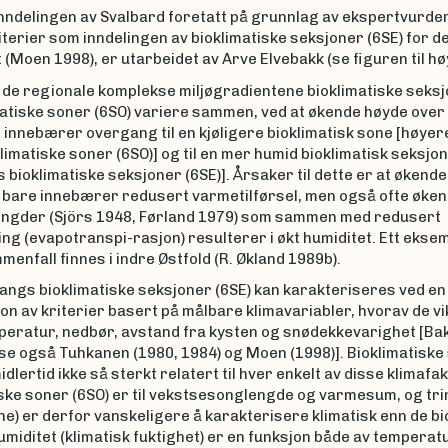
nndelingen av Svalbard foretatt på grunnlag av ekspertvurder
erier som inndelingen av bioklimatiske seksjoner (6SE) for d
 (Moen 1998), er utarbeidet av Arve Elvebakk (se figuren til hø
 de regionale komplekse miljøgradientene bioklimatiske seksj
matiske soner (6SO) variere sammen, ved at økende høyde over
innebærer overgang til en kjøligere bioklimatisk sone [høyere
limatiske soner (6SO)] og til en mer humid bioklimatisk seksjon
s bioklimatiske seksjoner (6SE)]. Årsaker til dette er at økend
e bare innebærer redusert varmetilførsel, men også ofte øke
gder (Sjörs 1948, Førland 1979) som sammen med redusert
g (evapotranspi-rasjon) resulterer i økt humiditet. Ett eksem
menfall finnes i indre Østfold (R. Økland 1989b).
angs bioklimatiske seksjoner (6SE) kan karakteriseres ved en
n av kriterier basert på målbare klima­variabler, hvorav de vi
peratur, nedbør, avstand fra kysten og snødekkevarighet [Ba
; se også Tuhkanen (1980, 1984) og Moen (1998)]. Bioklima­tisk
midlertid ikke så sterkt relatert til hver enkelt av disse klimaf
iske soner (6SO) er til vekstsesonglengde og varmesum, og tr
e) er derfor vanskeligere å karakterisere klimatisk enn de bi
miditet (klimatisk fuktighet) er en funksjon både av temperat