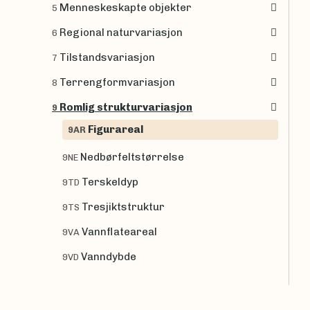
Menneskeskapte objekter
5
Regional naturvariasjon
6
Tilstandsvariasjon
7
Terrengformvariasjon
8
Romlig strukturvariasjon
9
Figurareal
9AR
Nedbørfeltstørrelse
9NE
Terskeldyp
9TD
Tresjiktstruktur
9TS
Vannflateareal
9VA
Vanndybde
9VD