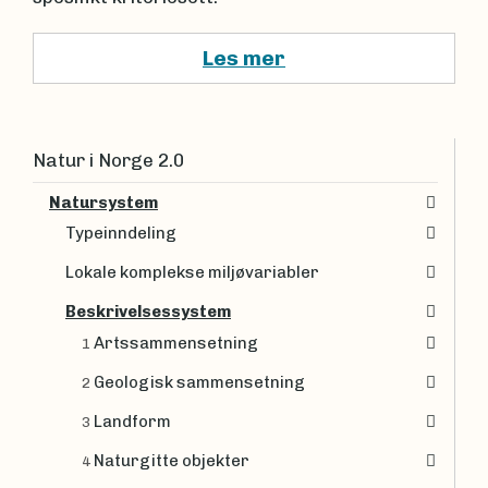
Les mer
Natur i Norge 2.0
Natursystem
Typeinndeling
Lokale komplekse miljøvariabler
Beskrivelsessystem
Artssammensetning
1
Geologisk sammensetning
2
Landform
3
Naturgitte objekter
4