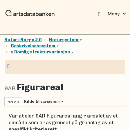
expand_more
Meny
Natur i Norge 2.0
Natursystem
Beskrivelsessystem
Romlig strukturvariasjon
9
Navigasjon
Figurareal
9AR
Kilde til variasjon
i
NiN 2.0
Variabelen 9AR Figurareal angir arealet av et
område som er avgrenset på grunnlag av et
spesifikt kriteriesett.