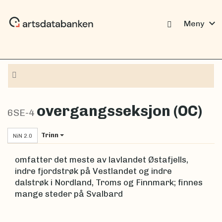
expand_more
Meny
Navigasjon
overgangsseksjon (OC)
6SE-4
Trinn
NiN 2.0
omfatter det meste av lavlandet Østafjells,
indre fjordstrøk på Vestlandet og indre
dalstrøk i Nordland, Troms og Finnmark; finnes
mange steder på Svalbard