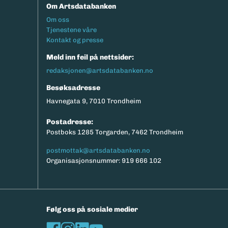
Om Artsdatabanken
Footermeny
Om oss
Tjenestene våre
Kontakt og presse
Meld inn feil på nettsider:
redaksjonen@artsdatabanken.no
Besøksadresse
Havnegata 9, 7010 Trondheim
Postadresse:
Postboks 1285 Torgarden, 7462 Trondheim
postmottak@artsdatabanken.no
Organisasjonsnummer: 919 666 102
Følg oss på sosiale medier