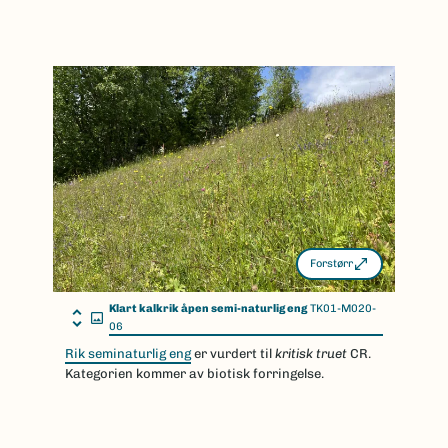
Forstørr
Klart kalkrik åpen semi-naturlig eng
TK01-M020-
06
Rik seminaturlig eng
er vurdert til
kritisk truet
CR.
Kategorien kommer av biotisk forringelse.