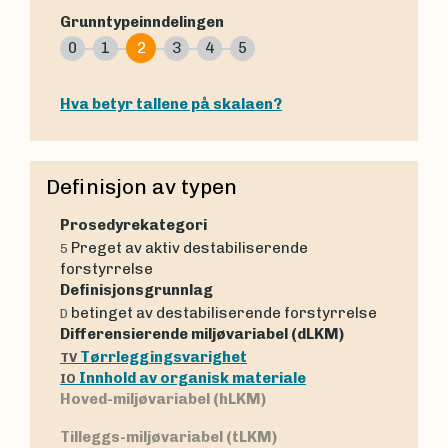
Grunntypeinndelingen
0
1
2
3
4
5
Hva betyr tallene på skalaen?
Definisjon av typen
Prosedyrekategori
Preget av aktiv destabiliserende
5
forstyrrelse
Definisjonsgrunnlag
betinget av destabiliserende forstyrrelse
D
Differensierende miljøvariabel (dLKM)
Tørrleggingsvarighet
TV
Innhold av organisk materiale
IO
Hoved-miljøvariabel (hLKM)
Tilleggs-miljøvariabel (tLKM)