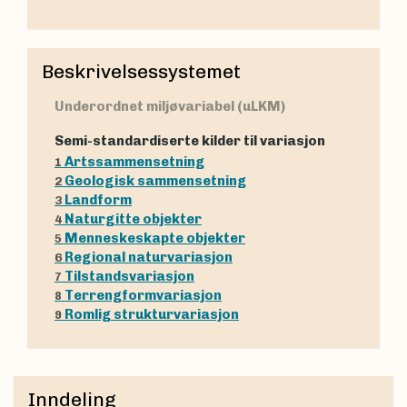
Beskrivelsessystemet
Underordnet miljøvariabel (uLKM)
Semi-standardiserte kilder til variasjon
Artssammensetning
1
Geologisk sammensetning
2
Landform
3
Naturgitte objekter
4
Menneskeskapte objekter
5
Regional naturvariasjon
6
Tilstandsvariasjon
7
Terrengformvariasjon
8
Romlig strukturvariasjon
9
Inndeling