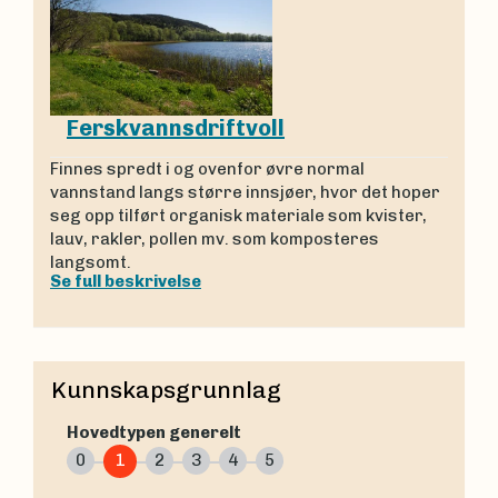
Ferskvannsdriftvoll
Finnes spredt i og ovenfor øvre normal
vannstand langs større innsjøer, hvor det hoper
seg opp tilført organisk materiale som kvister,
lauv, rakler, pollen mv. som komposteres
langsomt.
Se full beskrivelse
Kunnskapsgrunnlag
Hovedtypen generelt
0
1
2
3
4
5