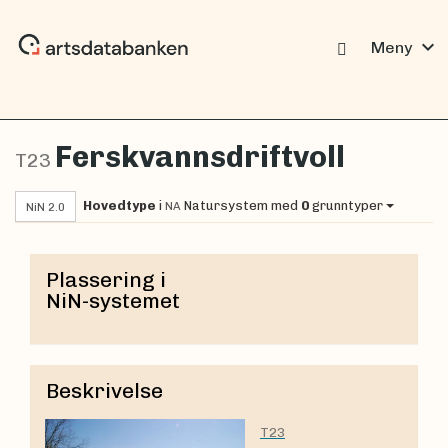
expand_more
Meny
Ferskvannsdriftvoll
T23
Hovedtype
i
Natursystem
med
0
grunntyper
NA
NiN 2.0
Plassering i
NiN-systemet
Beskrivelse
T23