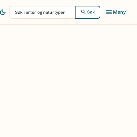
Søk
Søk
i
arter
og
naturtyper