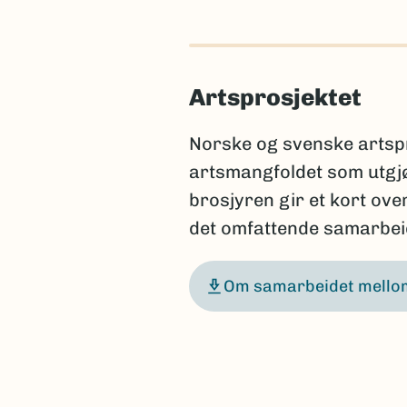
Artsprosjektet
Norske og svenske artspr
artsmangfoldet som utgj
brosjyren gir et kort ov
det omfattende samarbeid
Om samarbeidet mellom