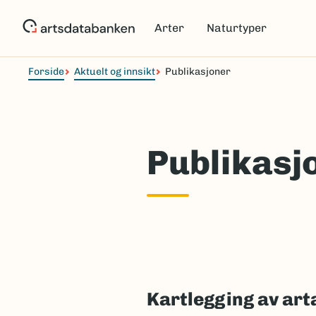
Hopp
til
Arter
Naturtyper
hovedinnhold
Forside
Aktuelt og innsikt
Publikasjoner
Publikasj
Kartlegging av arta