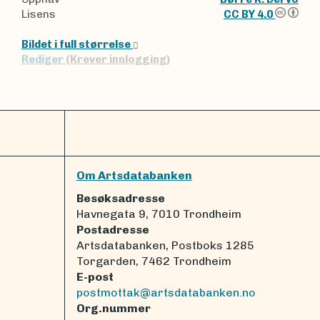
Lisens
CC BY 4.0
Bildet i full størrelse
Rediger
(Krever innlogging)
Om Artsdatabanken
Besøksadresse
Havnegata 9, 7010 Trondheim
Postadresse
Artsdatabanken, Postboks 1285
Torgarden, 7462 Trondheim
E-post
postmottak@artsdatabanken.no
Org.nummer