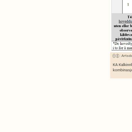
|
Artsd
KA Kalkinn
kombinasjo