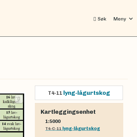
expand_more
Søk
Meny
lyng-lågurtskog
T4-11
Kartleggingsenhet
1:5000
lyng-lågurtskog
T4-C-11