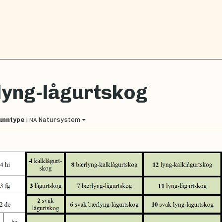
lyng-lågurtskog
unntype
i
Natursystem
NA