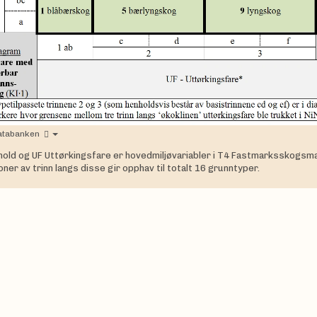
atabanken
hold og UF Uttørkingsfare er hovedmiljøvariabler i T4 Fastmarksskogsma
ner av trinn langs disse gir opphav til totalt 16 grunntyper.